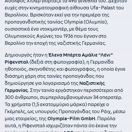
Αδόλφος Χίτλερ γιόρταζε τα 49α γενέθλια του. Δεχόταν
ευχές στην κινηματογραφική αίθουσα Ufa-Palast του
Βερολίνου. Βρισκόταν εκεί για την πρεμιέρα της
προπαγανδιστικής ταινίας Olympia (Ολυμπία),
ουσιαστικά ένα ντοκιμαντέρ, με θέμα τους
Ολυμπιακούς Αγώνες του 1936 που έγιναν στο
Βερολίνο την εποχή της ναζιστικής Γερμανίας.
Δημιουργός ήταν η
Έλενα Μπέρτα Αμάλιε “Λένι”
Ρίφενσταλ
(δεξιά στη φωτογραφία), η Γερμανίδα
ηθοποιός, σκηνοθέτης και φωτογράφος, η οποία έγινε
διάσημη χάρη στις ταινίες προπαγάνδας που
δημιούργησε για λογαριασμό της
Ναζιστικής
Γερμανίας
. Στην ταινία εργάστηκαν περισσότεροι από
300 άνθρωποι, συμπεριλαμβανομένων 34 οπερατέρ.
Τα χρήματα (1,5 εκατομμύριο μάρκα) παρείχε ο
Γκέμπελς, ως υπουργός Προπαγάνδας του Ράιχ, μέσω
μιας εταιρείας, της
Olympia-Film GmbH
. Παρόλα
αυτά, η Ρίφενσταλ ισχυριζόταν πάντα ότι έκανε την