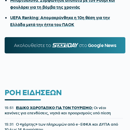
Μπαρτσελόνα: Συμφώνησε απόλυτα με τον Ρόδρι και
φουλάρει για τη βόμβα της χρονιάς
UEFA Ranking: Απομακρύνθηκε η 10η θέση για την
Ελλάδα μετά την ήττα του ΠΑΟΚ
Ακολουθείστε τo
SPORTDAY.GR
στο
Google News
ΡΟΗ ΕΙΔΗΣΕΩΝ
15:51
ΕΙΔΙΚΟ ΧΩΡΟΤΑΞΙΚΟ ΓΙΑ ΤΟΝ ΤΟΥΡΙΣΜΟ:
Οι νέοι
κανόνες για επενδύσεις, νησιά και προορισμούς υπό πίεση
15:31
Ο «χάρτης» των πληρωμών από e-ΕΦΚΑ και ΔΥΠΑ από
10 έως 14 Αυγούστου