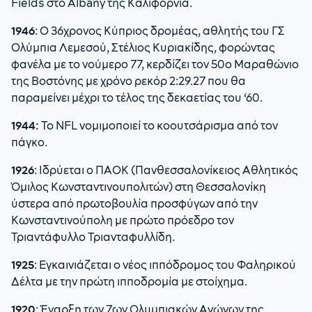
Fields στο Albany της Καλιφόρνια.
1946
: Ο 36χρονος Κύπριος δρομέας, αθλητής του ΓΣ
Ολύμπια Λεμεσού, Στέλιος Κυριακίδης, φορώντας
φανέλα με το νούμερο 77, κερδίζει τον 50ο Μαραθώνιο
της Βοστόνης με χρόνο ρεκόρ 2:29.27 που θα
παραμείνει μέχρι το τέλος της δεκαετίας του ‘60.
1944:
Το NFL νομιμοποιεί το κοουτσάρισμα από τον
πάγκο.
1926
: Ιδρύεται ο ΠΑΟΚ (Πανθεσσαλονίκειος Αθλητικός
Όμιλος Κωνσταντινουπολιτών) στη Θεσσαλονίκη
ύστερα από πρωτοβουλία προσφύγων από την
Κωνσταντινούπολη με πρώτο πρόεδρο τον
Τριαντάφυλλο Τριανταφυλλίδη.
1925
: Εγκαινιάζεται ο νέος ιππόδρομος του Φαληρικού
Δέλτα με την πρώτη ιπποδρομία με στοίχημα.
1920
: Έναρξη των 7ων Ολυμπιακών Αγώνων της