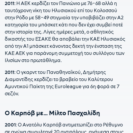
2011
: Η ΑΕΚ κερδίζει τον Πανιώνιο με 76-68 αλλά η
ταυτόχρονη νίκη του Ηλυσιακού επί του Κολοσσού
στην Ρόδο με 58-49 στιγμιαία την υποβιβάζει στην Α2
κατηγορία του μπάσκετ κάτι που δεν έχει συμβεί ποτέ
στην ιστορία της. Λίγες ημέρες μετά, ο αθλητικός
δικαστής του ΕΣΑΚΕ θα αποβάλει την ΚΑΕ Ηλυσιακός
από την Α1 μπάσκετ κάνοντας δεκτή την ένσταση της
ΚΑΕ ΑΕΚ για παράνομη συμμετοχή του συλλόγου των
Ιλισίων στο πρωτάθλημα.
2011
: Ο γκαρντ του Παναθηναϊκού, Δημήτρης
Διαμαντίδης κερδίζει το βραβείο του Καλύτερου
Αμυντικού Παίκτη της Euroleague για 6η φορά σε 7
σεζόν.
Ο Καρπόβ με… Μίλτο Πασχαλίδη
2001
: Ο Ανατόλυ Καρπόβ αντιμετωπίζει στο Ρέθυμνο
σε αγώνα σιμουλτανέ 20 αντιπάλους, ανάμεσα στους