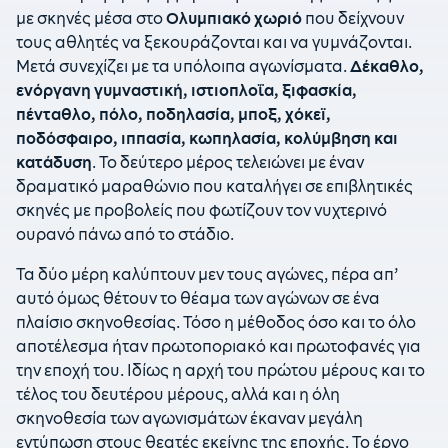
με σκηνές μέσα στο
Ολυμπιακό χωριό
που δείχνουν
τους αθλητές να ξεκουράζονται και να γυμνάζονται.
Μετά συνεχίζει με τα υπόλοιπα αγωνίσματα.
Δέκαθλο,
ενόργανη γυμναστική, ιστιοπλοΐα, ξιφασκία,
πένταθλο, πόλο, ποδηλασία, μποξ, χόκεϊ,
ποδόσφαιρο, ιππασία, κωπηλασία, κολύμβηση και
κατάδυση
. Το δεύτερο μέρος τελειώνει με έναν
δραματικό μαραθώνιο που καταλήγει σε επιβλητικές
σκηνές με προβολείς που φωτίζουν τον νυχτερινό
ουρανό πάνω από το στάδιο.
Τα δύο μέρη καλύπτουν μεν τους αγώνες, πέρα απ’
αυτό όμως θέτουν το θέαμα των αγώνων σε ένα
πλαίσιο σκηνοθεσίας. Τόσο η μέθοδος όσο και το όλο
αποτέλεσμα ήταν πρωτοποριακό και πρωτοφανές για
την εποχή του. Ιδίως η αρχή του πρώτου μέρους και το
τέλος του δευτέρου μέρους, αλλά και η όλη
σκηνοθεσία των αγωνισμάτων έκαναν μεγάλη
εντύπωση στους θεατές εκείνης της εποχής. Το έργο