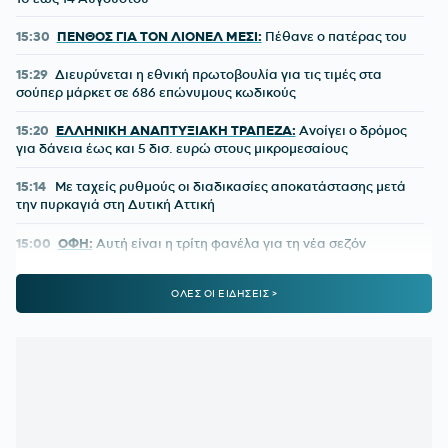
15:30
ΠΕΝΘΟΣ ΓΙΑ ΤΟΝ ΛΙΟΝΕΛ ΜΕΣΙ:
Πέθανε ο πατέρας του
15:29
Διευρύνεται η εθνική πρωτοβουλία για τις τιμές στα
σούπερ μάρκετ σε 686 επώνυμους κωδικούς
15:20
ΕΛΛΗΝΙΚΗ ΑΝΑΠΤΥΞΙΑΚΗ ΤΡΑΠΕΖΑ:
Ανοίγει ο δρόμος
για δάνεια έως και 5 δισ. ευρώ στους μικρομεσαίους
15:14
Με ταχείς ρυθμούς οι διαδικασίες αποκατάστασης μετά
την πυρκαγιά στη Δυτική Αττική
15:00
ΟΦΗ:
Αυτή είναι η τρίτη φανέλα για τη νέα σεζόν
14:02
ΟΛΥΜΠΙΑΚΟΣ ΜΕΤΑΓΡΑΦΕΣ:
Τα δίνει όλα για Πουέρτα
ΟΛΕΣ ΟΙ ΕΙΔΗΣΕΙΣ >
13:37
ΠΑΟΚ:
Ο Τρινκιέρι στη Θεσσαλονίκη με φόντο την έναρξη
της προετοιμασίας
13:05
ΦΕΝΕΡΜΠΑΧΤΣΕ:
«Ο Παυλίδης αποδέχτηκε την πρόταση
– Ανένδοτη η Μπενφίκα»
12:32
ΓΙΩΡΓΟΣ ΚΟΥΤΣΙΑΣ:
Ντεμπούτο με γκολ στη Φαμαλικάο