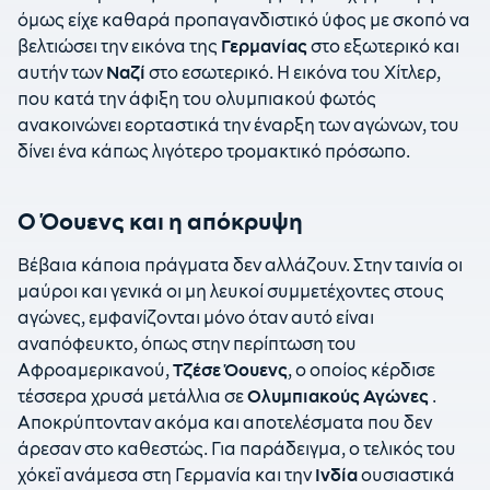
όμως είχε καθαρά προπαγανδιστικό ύφος με σκοπό να
βελτιώσει την εικόνα της
Γερμανίας
στο εξωτερικό και
αυτήν των
Ναζί
στο εσωτερικό. Η εικόνα του Χίτλερ,
που κατά την άφιξη του ολυμπιακού φωτός
ανακοινώνει εορταστικά την έναρξη των αγώνων, του
δίνει ένα κάπως λιγότερο τρομακτικό πρόσωπο.
Ο Όουενς και η απόκρυψη
Βέβαια κάποια πράγματα δεν αλλάζουν. Στην ταινία οι
μαύροι και γενικά οι μη λευκοί συμμετέχοντες στους
αγώνες, εμφανίζονται μόνο όταν αυτό είναι
αναπόφευκτο, όπως στην περίπτωση του
Αφροαμερικανού,
Τζέσε Όουενς
, ο οποίος κέρδισε
τέσσερα χρυσά μετάλλια σε
Ολυμπιακούς Αγώνες
.
Αποκρύπτονταν ακόμα και αποτελέσματα που δεν
άρεσαν στο καθεστώς. Για παράδειγμα, ο τελικός του
χόκεϊ ανάμεσα στη Γερμανία και την
Ινδία
ουσιαστικά