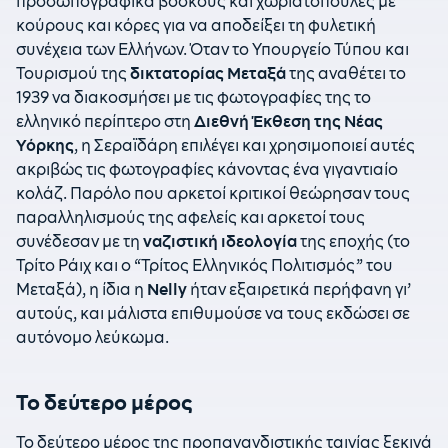
προσωπογραφικά βοσκούς και χωριατοπούλες με
κούρους και κόρες για να αποδείξει τη φυλετική
συνέχεια των Ελλήνων. Όταν το Υπουργείο Τύπου και
Τουρισμού της
δικτατορίας Μεταξά
της αναθέτει το
1939 να διακοσμήσει με τις φωτογραφίες της το
ελληνικό περίπτερο στη
Διεθνή Έκθεση της Νέας
Υόρκης
, η Σεραϊδάρη επιλέγει και χρησιμοποιεί αυτές
ακριβώς τις φωτογραφίες κάνοντας ένα γιγαντιαίο
κολάζ. Παρόλο που αρκετοί κριτικοί θεώρησαν τους
παραλληλισμούς της αφελείς και αρκετοί τους
συνέδεσαν με τη
ναζιστική ιδεολογία
της εποχής (το
Τρίτο Ράιχ και ο “Τρίτος Ελληνικός Πολιτισμός” του
Μεταξά), η ίδια η
Nelly
ήταν εξαιρετικά περήφανη γι’
αυτούς, και μάλιστα επιθυμούσε να τους εκδώσει σε
αυτόνομο λεύκωμα.
Το δεύτερο μέρος
Το δεύτερο μέρος της προπαγανδιστικής ταινίας ξεκινά