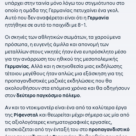
υπάρχει στην ταινία μόνο λόγω του στιγμιότυπου στο
οποίο η ομάδα της Γερμανίας πετυχαίνει ένα γκολ.
Αυτό που δεν αναφέρεται είναι ότι η
Γερμανία
ηττήθηκε σε αυτό το παιχνίδι με 8-1.
Οι σκηνές των αθλητικών σωμάτων, τα χαρούμενα
πρόσωπα, η ευγενής άμιλλα και απονομή των
μεταλλίων στους νικητές ήταν ένα ευπρόσκλητο μέσο
για την ανάρρωση του ηθικού της μεσοπολεμικής
Γερμανίας
. Αλλά και η σκηνοθεσία μιας εκδήλωσης
τέτοιου μεγέθους ήταν απλώς μια εξάσκηση για της
προπαγανδιστικές μαζικές εκδηλώσεις που θα
ακολουθήσουν στα επόμενα χρόνια και θα οδηγήσουν
στον
δεύτερο παγκόσμιο πόλεμο
.
Αν και το ντοκιμαντέρ είναι ένα από τα καλύτερα έργα
της
Ρίφενσταλ
και θεωρείται μέχρι σήμερα ως μία από
τις αξιολογότερες κινηματογραφικές εργασίες,
επισκιάζεται από την ένταξή του στο
προπαγανδιστικό