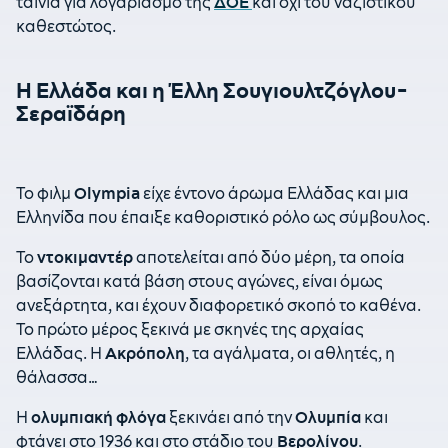
ταινία για λογαριασμό της
ΔΟΕ
και όχι του ναζιστικού
καθεστώτος.
Η Ελλάδα και η Έλλη Σουγιουλτζόγλου-
Σεραϊδάρη
Το φιλμ
Olympia
είχε έντονο άρωμα Ελλάδας και μια
Ελληνίδα που έπαιξε καθοριστικό ρόλο ως σύμβουλος.
Το
ντοκιμαντέρ
αποτελείται από δύο μέρη, τα οποία
βασίζονται κατά βάση στους αγώνες, είναι όμως
ανεξάρτητα, και έχουν διαφορετικό σκοπό το καθένα.
Το πρώτο μέρος ξεκινά με σκηνές της αρχαίας
Ελλάδας. Η
Ακρόπολη
, τα αγάλματα, οι αθλητές, η
θάλασσα…
Η
ολυμπιακή φλόγα
ξεκινάει από την
Ολυμπία
και
φτάνει στο 1936 και στο στάδιο του
Βερολίνου
.