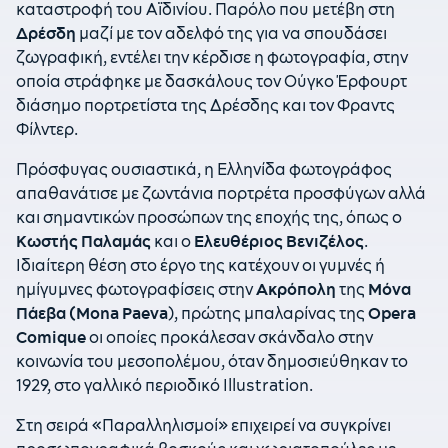
καταστροφή του Αϊδινίου. Παρόλο που μετέβη στη
Δρέσδη
μαζί με τον αδελφό της για να σπουδάσει
ζωγραφική, εντέλει την κέρδισε η φωτογραφία, στην
οποία στράφηκε με δασκάλους τον Ούγκο Έρφουρτ
διάσημο πορτρετίστα της Δρέσδης και τον Φραντς
Φίλντερ.
Πρόσφυγας ουσιαστικά, η Ελληνίδα φωτογράφος
απαθανάτισε με ζωντάνια πορτρέτα προσφύγων αλλά
και σημαντικών προσώπων της εποχής της, όπως ο
Κωστής Παλαμάς
και ο
Ελευθέριος Βενιζέλος
.
Ιδιαίτερη θέση στο έργο της κατέχουν οι γυμνές ή
ημίγυμνες φωτογραφίσεις στην
Ακρόπολη
της
Μόνα
Πάεβα (Mona Paeva
), πρώτης μπαλαρίνας της
Opera
Comique
οι οποίες προκάλεσαν σκάνδαλο στην
κοινωνία του μεσοπολέμου, όταν δημοσιεύθηκαν το
1929, στο γαλλικό περιοδικό Illustration.
Στη σειρά «Παραλληλισμοί» επιχειρεί να συγκρίνει