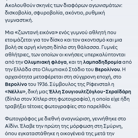
Ακολουθούν σκηνές των διαφόρων αγωνισμάτων:
δισκοβολία, σφυροβολία, ακόντιο, ρυθμική
γυμναστική.
Μια «ζωντανή εικόνα» ενός γυμνού αθλητή που
ετοιμάζεται για τον δίσκο και τον ακοντισμό και μια
βολή σε αργή κίνηση δίπλα στη θάλασσα. Γυμνές
αθλήτριες, των οποίων οι κινήσεις υπερκαλύπτονται
από την
Ολυμπιακή φλόγα
, και τη
λαμπαδηδρομία
από
την Ελλάδα στο Ολυμπιακό Στάδιο του
Βερολίνου
. Η
αρχαιότητα μεταφέρεται στη σύγχρονη εποχή, στο
Βερολίνο
του 1936. Σύμβουλος της Ρίφενσταλ η
«
Νέλλυ
», δική μας
Έλλη Σουγιουλτζόγλου-Σεραϊδάρη
(δίπλα στον Χίτλερ στη φωτογραφία), η οποία είχε ήδη
τραβήξει τέτοιες φωτογραφίες στο παρελθόν.
Φωτογράφος με διεθνή αναγνώριση, γεννήθηκε στο
Αϊδίνι. Έλαβε την πρώτη της μόρφωση στη Σμύρνη,
όπου εγκαταστάθηκε η οικογένειά της μετά την