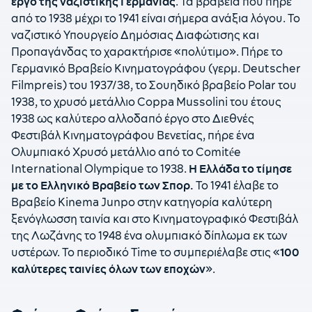
έργο της ναζιστικής Γερμανίας
. Τα βραβεία που πήρε
από το 1938 μέχρι το 1941 είναι σήμερα ανάξια λόγου. Το
ναζιστικό Υπουργείο Δημόσιας Διαφώτισης και
Προπαγάνδας το χαρακτήρισε «πολύτιμο». Πήρε το
Γερμανικό Βραβείο Κινηματογράφου (γερμ. Deutscher
Filmpreis) του 1937/38, το Σουηδικό βραβείο Polar του
1938, το χρυσό μετάλλιο Coppa Mussolini του έτους
1938 ως καλύτερο αλλοδαπό έργο στο Διεθνές
Φεστιβάλ Κινηματογράφου Βενετίας, πήρε ένα
Ολυμπιακό Χρυσό μετάλλιο από το Comitée
International Olympique το 1938.
Η Ελλάδα το τίμησε
με το Ελληνικό Βραβείο των Σπορ.
Το 1941 έλαβε το
Βραβείο Kinema Junpo στην κατηγορία καλύτερη
ξενόγλωσση ταινία και στο Κινηματογραφικό Φεστιβάλ
της Λωζάνης το 1948 ένα ολυμπιακό δίπλωμα εκ των
υστέρων. Το περιοδικό Time το συμπεριέλαβε στις «
100
καλύτερες ταινίες όλων των εποχών
».