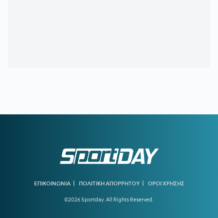
12:00
ΠΑΝΑΘΗΝΑΪΚΟΣ:
Οι σκέψεις του Νίστρουπ για την
χρησιμοποίηση του Λιβάι Γκαρσία στη ρεβάνς
11:30
ΟΛΥΜΠΙΑΚΟΣ:
Υπερ-τεχνικός διευθυντής ο Μονκάδα
11:04
ΑΕΛ:
Ανακοίνωσε τον Ρισβάνη
10:36
ΠΑΝΑΙΤΩΛΙΚΟΣ:
Επισημοποίησε τις μεταγραφές των
Νακάμπα και Τζενεπό
10:04
ΗΡΑΚΛΗΣ:
Κίνηση για Νταμ Γκείγ
09:32
ΟΦΗ:
Δουλειά ενόψει ΑΕΚ
09:00
ΑΘΛΗΤΙΚΕΣ ΜΕΤΑΔΟΣΕΙΣ:
Πού θα δείτε τα φιλικά που
δίνουν ΑΕΚ και Άρης
08:30
ΠΑΝΑΘΗΝΑΪΚΟΣ AKTOR:
Τα «πράσινα» συμβόλαια και
ο Σλούκας
|
|
ΕΠΙΚΟΙΝΩΝΙΑ
ΠΟΛΙΤΙΚΗ ΑΠΟΡΡΗΤΟΥ
ΟΡΟΙ ΧΡΗΣΗΣ
08:00
ΚΑΙΡΟΣ:
Εξασθενούν οι άνεμοι και... πάμε για 38άρια!
©2026 Sportday. All Rights Reserved.