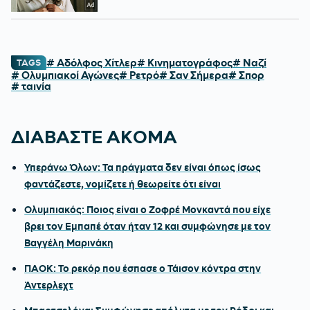
# Αδόλφος Χίτλερ
# Κινηματογράφος
# Ναζί
TAGS
# Ολυμπιακοί Αγώνες
# Ρετρό
# Σαν Σήμερα
# Σπορ
# ταινία
ΔΙΑΒΑΣΤΕ ΑΚΟΜΑ
Υπεράνω Όλων: Τα πράγματα δεν είναι όπως ίσως
φαντάζεστε, νομίζετε ή θεωρείτε ότι είναι
Ολυμπιακός: Ποιος είναι ο Ζοφρέ Μονκαντά που είχε
βρει τον Εμπαπέ όταν ήταν 12 και συμφώνησε με τον
Βαγγέλη Μαρινάκη
ΠΑΟΚ: Το ρεκόρ που έσπασε ο Τάισον κόντρα στην
Άντερλεχτ