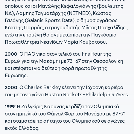
οποίους και οι Μανώλης Κεφαλογιάννης (βουλευτής
ΝΔ), Λάμπης Ταγματάρχης (NETMED), Κώστας
Γαλάνης (Galanis Sports Data), ο δημοσιογράφος
Κωστής Παρράς, ο τραγουδιστής Μίλτος Πασχαλίδης ,
ενώ την επομένη θα αντιμετωπίσει την Παγκόσμια
Πρωταθλήτρια Νεανίδων Μαρία Κουβάτσου.
2000
: Ο ΠΑΟ νικά στον τελικό του final four της
Ευρωλίγκα την Μακάμπι με 73-67 στην Θεσσαλονίκη
και στέφεται για δεύτερη φορά πρωταθλητής
Ευρώπης.
2000
: O Charles Barkley κλείνει την 16χρονη καριέρα
του με τον αγώνα Huston Rockets-Philadelphia 76ers.
1999
: Η Ζαλγκίρις Κάουνας κερδίζει τον Ολυμπιακό
στον ημιτελικό του Φάιναλ Φορ του Μονάχου με 87-71
και σταματάει το αήττητο του Ολυμπιακού σε αγώνες
εκτός Ελλάδος.