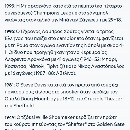
1999
: Η Μπαρτσελόνα κατακτά το πέμπτο (και τέταρτο
συνεχόμενο) Champions League στο χάντμπολ
νικώντας στον τελικό την Μπάντελ Ζάγκρεμπ με 29-18.
1996
: Ο 17χρονος Λάμπρος Χούτος γίνεται ο τρίτος
Έλληνας που παίζει στο campionato όταν εμφανίζεται
με τη Ρόμα στον αγώνα εναντίον της Νάπολι με σκορ 4-
1. Οι δυο που προηγήθηκαν ήταν ο Κερκυραίος
Αλφρέντο Αραγκόνα με 41 αγώνες (1946-52: Μπάρι,
Κοσέντσα, Νάπολι, Πρίντιζι) και ο Νίκος Αναστόπουλος
με 16 αγώνες (1987-88: Αβελίνο).
1981
: Ο Steve Davis κατακτά τον πρώτο από τους έξι
παγκόσμιους τίτλους στο snooker όταν κερδίζει τον
Ουαλό Doug Mountjoy με 18-12 στο Crucible Theater
του Sheffield.
1949
: Ο τζόκεϊ Willie Shoemaker κερδίζει την πρώτη
του κούρσα ιππεύοντας τον “Shafter” στο Golden Gate