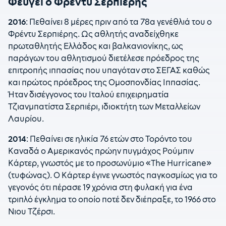
Φεύγει ο Φρέντυ Σερπιέρης
2016
: Πεθαίνει 8 μέρες πριν από τα 78α γενέθλιά του ο
Φρέντυ Σερπιέρης. Ως αθλητής αναδείχθηκε
πρωταθλητής Ελλάδος και βαλκανιονίκης, ως
παράγων του αθλητισμού διετέλεσε πρόεδρος της
επιτροπής ιππασίας που υπαγόταν στο ΣΕΓΑΣ καθώς
και πρώτος πρόεδρος της Ομοσπονδίας Ιππασίας.
Ήταν δισέγγονος του Ιταλού επιχειρηματία
Τζιανμπατίστα Σερπιέρι, ιδιοκτήτη των Μεταλλείων
Λαυρίου.
2014
: Πεθαίνει σε ηλικία 76 ετών στο Τορόντο του
Καναδά ο Αμερικανός πρώην πυγμάχος Ρούμπιν
Κάρτερ, γνωστός με το προσωνύμιο «The Hurricane»
(τυφώνας). Ο Κάρτερ έγινε γνωστός παγκοσμίως για το
γεγονός ότι πέρασε 19 χρόνια στη φυλακή για ένα
τριπλό έγκλημα το οποίο ποτέ δεν διέπραξε, το 1966 στο
Νιου Τζέρσι.