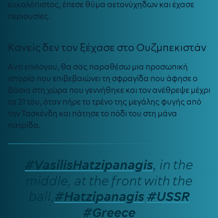
ευκολόπιστος, έπεσε θύμα αετονύχηδων και έχασε
περιουσίες.
Κανείς δεν τον ξέχασε στο Ουζμπεκιστάν
Αντί επιλόγου, θα σας παραθέσω μια προσωπική
ιστορία που επιβεβαιώνει τη σφραγίδα που άφησε ο
Βάσια στη χώρα που γεννήθηκε και τον ανέθρεψε μέχρι
τα 21 του, όταν πήρε το τρένο της μεγάλης φυγής από
την Τασκένδη και πάτησε το πόδι του στη μάνα
πατρίδα.
, in the
#VasilisHatzipanagis
middle, at the front with the
ball.
#Hatzipanagis
#USSR
#Greece