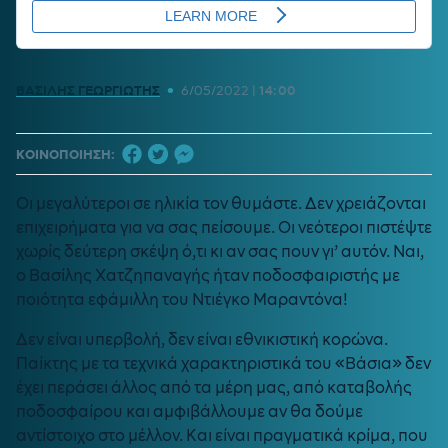
•
ΒΑΣΙΛΗΣ ΓΕΩΡΓΙΩΤΗΣ
6/05/2022
|
14:00
ΚΟΙΝΟΠΟΙΗΣΗ:
Οι μεγαλύτεροι σε ηλικία τον θυμάστε. Δεν χρειάζονται
επιχειρήματα για να σας πείσουμε. Οι νεότεροι πιστέψτε
χωρίς δεύτερη σκέψη ό,τι κι αν σας πουν γι’ αυτόν. Ναι,
ο Βασίλης Χατζηπαναγής ήταν ποδοσφαιριστής με
ποιότητα εφάμιλλη του Ντιέγκο Μαραντόνα!
Δεν είναι υπερβολή, δεν είναι εθνικιστική κορώνα.
Παίκτης με τα τεχνικά χαρακτηριστικά του «Βάσια» δεν
έχει περάσει άλλος από τα μέρη μας, από καταβολής
ποδοσφαίρου και αμφιβάλλουμε αν θα δούμε
αντίστοιχο στο μέλλον. Και είναι πραγματικά κρίμα, που