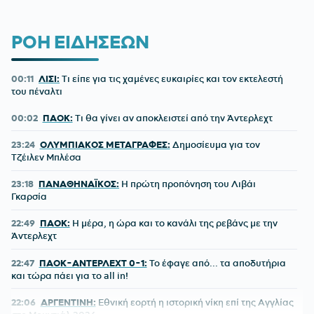
ΡΟΗ ΕΙΔΗΣΕΩΝ
00:11
ΛΙΣΙ:
Τι είπε για τις χαμένες ευκαιρίες και τον εκτελεστή
του πέναλτι
00:02
ΠΑΟΚ:
Τι θα γίνει αν αποκλειστεί από την Άντερλεχτ
23:24
ΟΛΥΜΠΙΑΚΟΣ ΜΕΤΑΓΡΑΦΕΣ:
Δημοσίευμα για τον
Τζέιλεν Μπλέσα
23:18
ΠΑΝΑΘΗΝΑΪΚΟΣ:
Η πρώτη προπόνηση του Λιβάι
Γκαρσία
22:49
ΠΑΟΚ:
Η μέρα, η ώρα και το κανάλι της ρεβάνς με την
Άντερλεχτ
22:47
ΠΑΟΚ-ΑΝΤΕΡΛΕΧΤ 0-1:
Το έφαγε από... τα αποδυτήρια
και τώρα πάει για το all in!
22:06
ΑΡΓΕΝΤΙΝΗ:
Εθνική εορτή η ιστορική νίκη επί της Αγγλίας