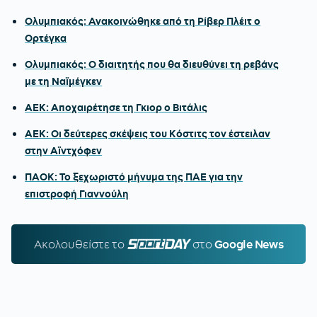
Ολυμπιακός: Ανακοινώθηκε από τη Ρίβερ Πλέιτ ο
Ορτέγκα
Ολυμπιακός: Ο διαιτητής που θα διευθύνει τη ρεβάνς
με τη Ναϊμέγκεν
ΑΕΚ: Αποχαιρέτησε τη Γκιορ ο Βιτάλις
ΑΕΚ: Οι δεύτερες σκέψεις του Κόστιτς τον έστειλαν
στην Αϊντχόφεν
ΠΑΟΚ: Το ξεχωριστό μήνυμα της ΠΑΕ για την
επιστροφή Γιαννούλη
Ακολουθείστε τo
SPORTDAY.GR
στο
Google News