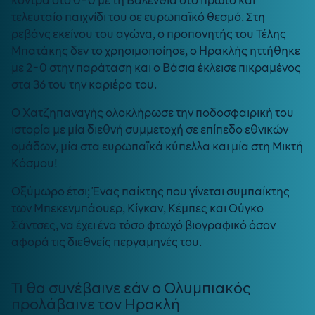
κόντρα στο 0-0 με τη Βαλένθια στο πρώτο και
τελευταίο παιχνίδι του σε ευρωπαϊκό θεσμό. Στη
ρεβάνς εκείνου του αγώνα, ο προπονητής του Τέλης
Μπατάκης δεν το χρησιμοποίησε, ο Ηρακλής ηττήθηκε
με 2-0 στην παράταση και ο Βάσια έκλεισε πικραμένος
στα 36 του την καριέρα του.
Ο Χατζηπαναγής ολοκλήρωσε την ποδοσφαιρική του
ιστορία με μία διεθνή συμμετοχή σε επίπεδο εθνικών
ομάδων, μία στα ευρωπαϊκά κύπελλα και μία στη Μικτή
Κόσμου!
Οξύμωρο έτσι; Ένας παίκτης που γίνεται συμπαίκτης
των Μπεκενμπάουερ, Κίγκαν, Κέμπες και Ούγκο
Σάντσες, να έχει ένα τόσο φτωχό βιογραφικό όσον
αφορά τις διεθνείς περγαμηνές του.
Τι θα συνέβαινε εάν ο Ολυμπιακός
προλάβαινε τον Ηρακλή