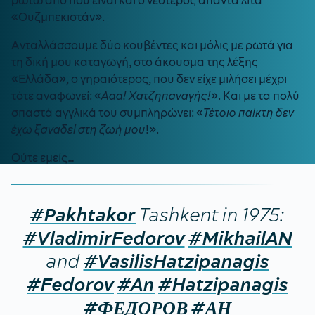
ρωτώ από πού είναι και ο νεότερος απαντά λιτά
«Ουζμπεκιστάν».
Ανταλλάσσουμε δύο κουβέντες και μόλις με ρωτά για
τη δική μου καταγωγή, στο άκουσμα της λέξης
«Ελλάδα», ο γηραιότερος, που δεν είχε μιλήσει μέχρι
τότε αναφωνεί: «
Ααα! Χατζηπαναγής!
». Και με τα πολύ
σπαστά αγγλικά του συμπληρώνει: «
Τέτοιο παίκτη δεν
έχω ξαναδεί στη ζωή μου
!».
Ούτε εμείς…
Tashkent in 1975:
#Pakhtakor
#VladimirFedorov
#MikhailAN
and
#VasilisHatzipanagis
#Fedorov
#An
#Hatzipanagis
#ФЕДОРОВ
#АН