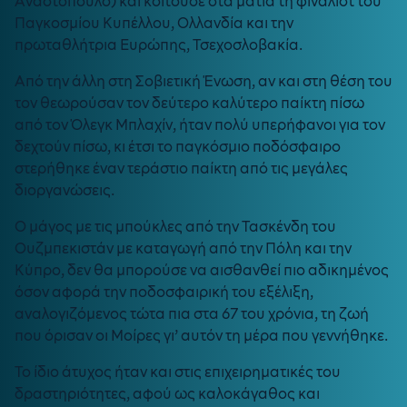
Αναστόπουλο) και κοιτούσε στα μάτια τη φιναλίστ του
Παγκοσμίου Κυπέλλου, Ολλανδία και την
πρωταθλήτρια Ευρώπης, Τσεχοσλοβακία.
Από την άλλη στη Σοβιετική Ένωση, αν και στη θέση του
τον θεωρούσαν τον δεύτερο καλύτερο παίκτη πίσω
από τον Όλεγκ Μπλαχίν, ήταν πολύ υπερήφανοι για τον
δεχτούν πίσω, κι έτσι το παγκόσμιο ποδόσφαιρο
στερήθηκε έναν τεράστιο παίκτη από τις μεγάλες
διοργανώσεις.
Ο μάγος με τις μπούκλες από την Τασκένδη του
Ουζμπεκιστάν με καταγωγή από την Πόλη και την
Κύπρο, δεν θα μπορούσε να αισθανθεί πιο αδικημένος
όσον αφορά την ποδοσφαιρική του εξέλιξη,
αναλογιζόμενος τώτα πια στα 67 του χρόνια, τη ζωή
που όρισαν οι Μοίρες γι’ αυτόν τη μέρα που γεννήθηκε.
Το ίδιο άτυχος ήταν και στις επιχειρηματικές του
δραστηριότητες, αφού ως καλοκάγαθος και