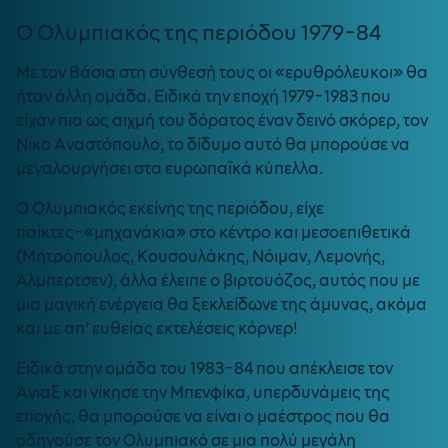
Ο Ολυμπιακός της περιόδου 1979-84
Με τον Βάσια στη σύνθεσή τους οι «ερυθρόλευκοι» θα
ήταν άλλη ομάδα. Ειδικά την εποχή 1979-1983 που
είχαν πια ως αιχμή του δόρατος έναν δεινό σκόρερ, τον
Νίκο Αναστόπουλο, το δίδυμο αυτό θα μπορούσε να
μεγαλουργήσει στα ευρωπαϊκά κύπελλα.
Ο Ολυμπιακός εκείνης της περιόδου, είχε
παίκτες-«μηχανάκια» στο κέντρο και μεσοεπιθετικά
(Μητρόπουλος, Κουσουλάκης, Νόιμαν, Λεμονής,
Άλμπερτσεν), άλλα έλειπε ο βιρτουόζος, αυτός που με
μια μαγική ενέργεια θα ξεκλείδωνε της άμυνας, ακόμα
και με απ’ ευθείας εκτελέσεις κόρνερ!
Ειδικά στην ομάδα του 1983-84 που απέκλεισε τον
Άγιαξ και νίκησε την Μπενφίκα, υπερδυνάμεις της
εποχής, θα μπορούσε να είναι ο μαέστρος που θα
οδηγούσε τον Ολυμπιακό σε μια πολύ μεγάλη