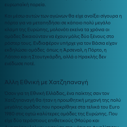
ευρωπαϊκή πορεία.
Και μέσω αυτών των αγώνων θα είχε ανοίξει σίγουρα η
πόρτα για να μεταπηδήσει σε κάποιο πολύ μεγάλο
κλαμπ της Ευρώπης, μολονότι εκείνα τα χρόνια οι
ομάδες δικαιούνταν να έχουν μόλις δύο ξένους στο
ρόστερ τους. Ενδιαφέρον υπήρχε για τον Βάσια είχαν
εκδηλώσει ομάδες όπως η Άρσεναλ, η Πόρτο, η
Λάτσιο και η Στουτγκάρδη, αλλά ο Ηρακλής δεν
ενέδωσε ποτέ.
Άλλη Εθνική με Χατζηπαναγή
Όσον για τη Εθνική Ελλάδας, ένα παίκτης σαν τον
Χατζηπαναγή θα ήταν η προωθητική μηχανή της πολύ
μεγάλης ομάδας που προκρίθηκε στα τελικά του Euro
1980 στις οχτώ καλύτερες ομάδες της Ευρώπης. Που
είχε δύο τεράστιους επιθετικούς (Μαύρο και