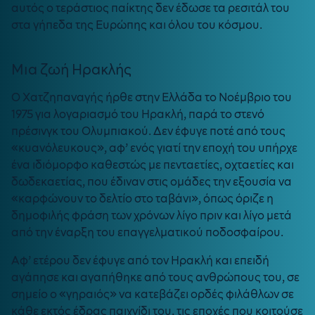
αυτός ο τεράστιος παίκτης δεν έδωσε τα ρεσιτάλ του
στα γήπεδα της Ευρώπης και όλου του κόσμου.
Μια ζωή Ηρακλής
Ο Χατζηπαναγής ήρθε στην Ελλάδα το Νοέμβριο του
1975 για λογαριασμό του Ηρακλή, παρά το στενό
πρέσινγκ του Ολυμπιακού. Δεν έφυγε ποτέ από τους
«κυανόλευκους», αφ’ ενός γιατί την εποχή του υπήρχε
ένα ιδιόμορφο καθεστώς με πενταετίες, οχταετίες και
δωδεκαετίας, που έδιναν στις ομάδες την εξουσία να
«καρφώνουν το δελτίο στο ταβάνι», όπως όριζε η
δημοφιλής φράση των χρόνων λίγο πριν και λίγο μετά
από την έναρξη του επαγγελματικού ποδοσφαίρου.
Αφ’ ετέρου δεν έφυγε από τον Ηρακλή και επειδή
αγάπησε και αγαπήθηκε από τους ανθρώπους του, σε
σημείο ο «γηραιός» να κατεβάζει ορδές φιλάθλων σε
κάθε εκτός έδρας παιχνίδι του, τις εποχές που κοιτούσε