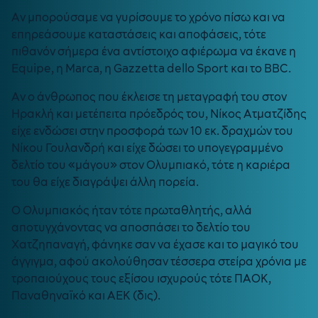
Αν μπορούσαμε να γυρίσουμε το χρόνο πίσω και να
επηρεάσουμε καταστάσεις και αποφάσεις, τότε
πιθανόν σήμερα ένα αντίστοιχο αφιέρωμα να έκανε η
Equipe, η Marca, η Gazzetta dello Sport και το BBC.
Αν ο άνθρωπος που έκλεισε τη μεταγραφή του στον
Ηρακλή και μετέπειτα πρόεδρός του, Νίκος Ατματζίδης
είχε ενδώσει στην προσφορά των 10 εκ. δραχμών του
Νίκου Γουλανδρή και είχε δώσει το υπογεγραμμένο
δελτίο του «μάγου» στον Ολυμπιακό, τότε η καριέρα
του θα είχε διαγράψει άλλη πορεία.
Ο Ολυμπιακός ήταν τότε πρωταθλητής, αλλά
αποτυγχάνοντας να αποσπάσει το δελτίο του
Χατζηπαναγή, φάνηκε σαν να έχασε και το μαγικό του
άγγιγμα, αφού ακολούθησαν τέσσερα στείρα χρόνια με
τροπαιούχους τους εξίσου ισχυρούς τότε ΠΑΟΚ,
Παναθηναϊκό και ΑΕΚ (δις).