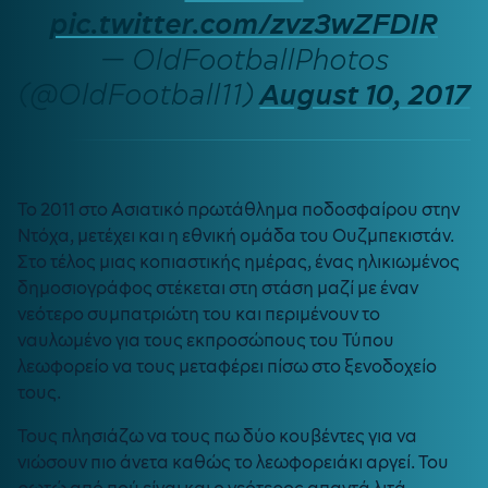
pic.twitter.com/zvz3wZFDIR
— OldFootballPhotos
(@OldFootball11)
August 10, 2017
Το 2011 στο Ασιατικό πρωτάθλημα ποδοσφαίρου στην
Ντόχα, μετέχει και η εθνική ομάδα του Ουζμπεκιστάν.
Στο τέλος μιας κοπιαστικής ημέρας, ένας ηλικιωμένος
δημοσιογράφος στέκεται στη στάση μαζί με έναν
νεότερο συμπατριώτη του και περιμένουν το
ναυλωμένο για τους εκπροσώπους του Τύπου
λεωφορείο να τους μεταφέρει πίσω στο ξενοδοχείο
τους.
Τους πλησιάζω να τους πω δύο κουβέντες για να
νιώσουν πιο άνετα καθώς το λεωφορειάκι αργεί. Του