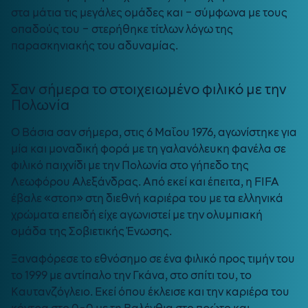
στα μάτια τις μεγάλες ομάδες και – σύμφωνα με τους
οπαδούς του – στερήθηκε τίτλων λόγω της
παρασκηνιακής του αδυναμίας.
Σαν σήμερα το στοιχειωμένο φιλικό με την
Πολωνία
Ο Βάσια σαν σήμερα, στις 6 Μαΐου 1976, αγωνίστηκε για
μία και μοναδική φορά με τη γαλανόλευκη φανέλα σε
φιλικό παιχνίδι με την Πολωνία στο γήπεδο της
Λεωφόρου Αλεξάνδρας. Από εκεί και έπειτα, η FIFA
έβαλε «στοπ» στη διεθνή καριέρα του με τα ελληνικά
χρώματα επειδή είχε αγωνιστεί με την ολυμπιακή
ομάδα της Σοβιετικής Ένωσης.
Ξαναφόρεσε το εθνόσημο σε ένα φιλικό προς τιμήν του
το 1999 με αντίπαλο την Γκάνα, στο σπίτι του, το
Καυτανζόγλειο. Εκεί όπου έκλεισε και την καριέρα του