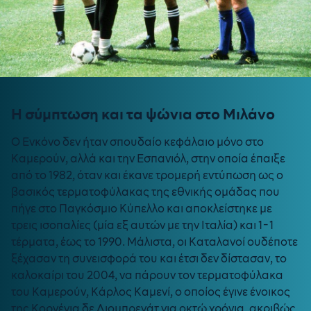
Η σύμπτωση και τα ψώνια στο Μιλάνο
Ο Ενκόνο δεν ήταν σπουδαίο κεφάλαιο μόνο στο
Καμερούν, αλλά και την Εσπανιόλ, στην οποία έπαιξε
από το 1982, όταν και έκανε τρομερή εντύπωση ως ο
βασικός τερματοφύλακας της εθνικής ομάδας που
πήγε στο Παγκόσμιο Κύπελλο και αποκλείστηκε με
τρεις ισοπαλίες (μία εξ αυτών με την Ιταλία) και 1-1
τέρματα, έως το 1990. Μάλιστα, οι Καταλανοί ουδέποτε
ξέχασαν τη συνεισφορά του και έτσι δεν δίστασαν, το
καλοκαίρι του 2004, να πάρουν τον τερματοφύλακα
του Καμερούν, Κάρλος Καμενί, ο οποίος έγινε ένοικος
της Κορνέγια δε Λιομπρεγάτ για οκτώ χρόνια, ακριβώς