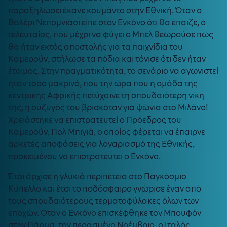
παραξηλώσει έκανε κουμάντο στην Εθνική. Όταν ο
Βαλέρι Νεπομνιάσι είπε στον Ενκόνο ότι θα έπαιζε, ο
τελευταίος, που μέχρι να φύγει ο Μπελ θεωρούσε πως
θα ήταν εκτός αποστολής για τα παιχνίδια του
Καμερούν, στήλωσε τα πόδια και τόνισε ότι δεν ήταν
έτοιμος. Στην πραγματικότητα, το σενάριο να αγωνιστεί
ήταν τόσο μακρινό, που την ώρα που η ομάδα της
κεντρικής Αφρικής πετύχαινε τη σπουδαιότερη νίκη
της, η σύζυγός του βρισκόταν για ψώνια στο Μιλάνο!
Χρειάστηκε να επιστρατευτεί ο Πρόεδρος του
Καμερούν, Πολ Μπιγιά, ο οποίος φέρεται να έπαιρνε
αρκετές αποφάσεις για λογαριασμό της Εθνικής,
προκειμένου να επιστρατευτεί ο Ενκόνο.
Έτσι άρχισε η γλυκιά περιπέτεια στο Παγκόσμιο
Κύπελλο και έτσι το ποδόσφαιρο γνώρισε έναν από
τους σπουδαιότερους τερματοφύλακες όλων των
εποχών. Όταν ο Ενκόνο επισκέφθηκε τον Μπουφόν
στην Πάρμα, τον περασμένο Νοέμβριο, ο Ιταλός