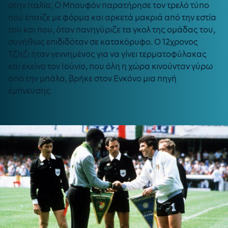
στην Ιταλία; Ο Μπουφόν παρατήρησε τον τρελό τύπο
που έπαιζε με φόρμα και αρκετά μακριά από την εστία
του και που, όταν πανηγύριζε τα γκολ της ομάδας του,
συνήθως επιδιδόταν σε κατακόρυφο. Ο 12χρονος
Τζίτζι ήταν γεννημένος για να γίνει τερματοφύλακας
και εκείνο τον Ιούνιο, που όλη η χώρα κινούνταν γύρω
από την μπάλα, βρήκε στον Ενκόνο μια πηγή
έμπνευσης.