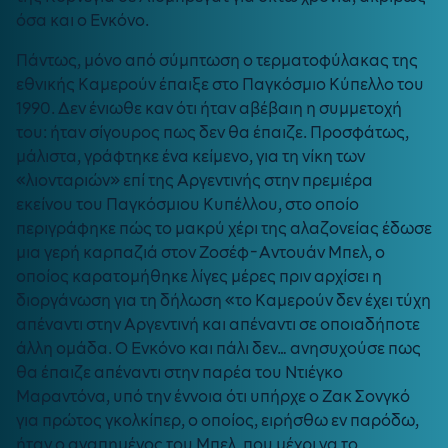
όσα και ο Ενκόνο.
Πάντως, μόνο από σύμπτωση ο τερματοφύλακας της
εθνικής Καμερούν έπαιξε στο Παγκόσμιο Κύπελλο του
1990. Δεν ένιωθε καν ότι ήταν αβέβαιη η συμμετοχή
του: ήταν σίγουρος πως δεν θα έπαιζε. Προσφάτως,
μάλιστα, γράφτηκε ένα κείμενο, για τη νίκη των
«λιονταριών» επί της Αργεντινής στην πρεμιέρα
εκείνου του Παγκόσμιου Κυπέλλου, στο οποίο
περιγράφηκε πώς το μακρύ χέρι της αλαζονείας έδωσε
μια γερή καρπαζιά στον Ζοσέφ-Αντουάν Μπελ, ο
οποίος καρατομήθηκε λίγες μέρες πριν αρχίσει η
διοργάνωση για τη δήλωση «το Καμερούν δεν έχει τύχη
απέναντι στην Αργεντινή και απέναντι σε οποιαδήποτε
άλλη ομάδα. Ο Ενκόνο και πάλι δεν… ανησυχούσε πως
θα έπαιζε απέναντι στην παρέα του Ντιέγκο
Μαραντόνα, υπό την έννοια ότι υπήρχε ο Ζακ Σονγκό
για πρώτος γκολκίπερ, ο οποίος, ειρήσθω εν παρόδω,
ήταν ο αγαπημένος του Μπελ, που μέχρι να το