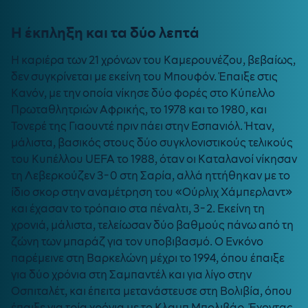
Η έκπληξη και τα δύο λεπτά
Η καριέρα των 21 χρόνων του Καμερουνέζου, βεβαίως,
δεν συγκρίνεται με εκείνη του Μπουφόν. Έπαιξε στις
Κανόν, με την οποία νίκησε δύο φορές στο Κύπελλο
Πρωταθλητριών Αφρικής, το 1978 και το 1980, και
Τονερέ της Γιαουντέ πριν πάει στην Εσπανιόλ. Ήταν,
μάλιστα, βασικός στους δύο συγκλονιστικούς τελικούς
του Κυπέλλου UEFA το 1988, όταν οι Καταλανοί νίκησαν
τη Λεβερκούζεν 3-0 στη Σαρία, αλλά ηττήθηκαν με το
ίδιο σκορ στην αναμέτρηση του «Ούρλιχ Χάμπερλαντ»
και έχασαν το τρόπαιο στα πέναλτι, 3-2. Εκείνη τη
χρονιά, μάλιστα, τελείωσαν δύο βαθμούς πάνω από τη
ζώνη των μπαράζ για τον υποβιβασμό. Ο Ενκόνο
παρέμεινε στη Βαρκελώνη μέχρι το 1994, όπου έπαιξε
για δύο χρόνια στη Σαμπαντέλ και για λίγο στην
Οσπιταλέτ, και έπειτα μετανάστευσε στη Βολιβία, όπου
έπαιξε για τρία χρόνια με το Κλαμπ Μπολιβάρ. Έχοντας