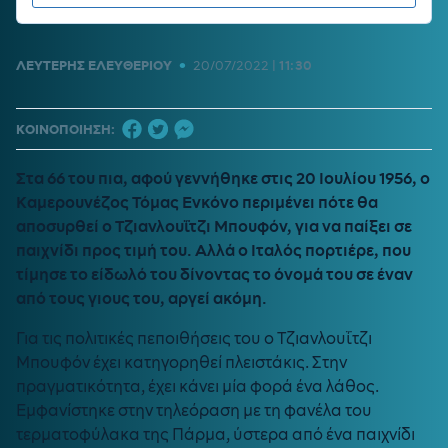
•
ΛΕΥΤΕΡΗΣ ΕΛΕΥΘΕΡΙΟΥ
20/07/2022
|
11:30
ΚΟΙΝΟΠΟΙΗΣΗ:
Στα 66 του πια, αφού γεννήθηκε στις 20 Ιουλίου 1956, ο
Καμερουνέζος Τόμας Ενκόνο περιμένει πότε θα
αποσυρθεί ο Τζιανλουΐτζι Μπουφόν, για να παίξει σε
παιχνίδι προς τιμή του. Αλλά ο Ιταλός πορτιέρε, που
τίμησε το είδωλό του δίνοντας το όνομά του σε έναν
από τους γιους του, αργεί ακόμη.
Για τις πολιτικές πεποιθήσεις του ο Τζιανλουΐτζι
Μπουφόν έχει κατηγορηθεί πλειστάκις. Στην
πραγματικότητα, έχει κάνει μία φορά ένα λάθος.
Εμφανίστηκε στην τηλεόραση με τη φανέλα του
τερματοφύλακα της Πάρμα, ύστερα από ένα παιχνίδι