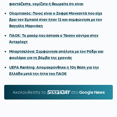
φαντάζεστε, νομίζετε ή θεωρείτε ότι είναι
Ολυμπιακός: Ποιος είναι ο Ζοφρέ Μονκαντά που είχε
βρει τον Εμπαπέ όταν ήταν 12 και συμφώνησε με τον
Βαγγέλη Μαρινάκη
ΠΑΟΚ: Το ρεκόρ που έσπασε ο Τάισον κόντρα στην
Άντερλεχτ
Μπαρτσελόνα: Συμφώνησε απόλυτα με τον Ρόδρι και
φουλάρει για τη βόμβα της χρονιάς
UEFA Ranking: Απομακρύνθηκε η 10η θέση για την
Ελλάδα μετά την ήττα του ΠΑΟΚ
Ακολουθείστε τo
SPORTDAY.GR
στο
Google News