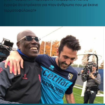
έγραψε ότι επρόκειτο για «τον άνθρωπο που με έκανε
τερματοφύλακα!»