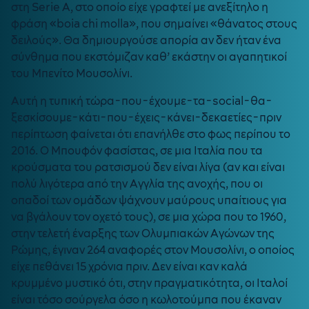
στη Serie A, στο οποίο είχε γραφτεί με ανεξίτηλο η
φράση «boia chi molla», που σημαίνει «θάνατος στους
δειλούς». Θα δημιουργούσε απορία αν δεν ήταν ένα
σύνθημα που εκστόμιζαν καθ’ εκάστην οι αγαπητικοί
του Μπενίτο Μουσολίνι.
Αυτή η τυπική τώρα-που-έχουμε-τα-social-θα-
ξεσκίσουμε-κάτι-που-έχεις-κάνει-δεκαετίες-πριν
περίπτωση φαίνεται ότι επανήλθε στο φως περίπου το
2016. Ο Μπουφόν φασίστας, σε μια Ιταλία που τα
κρούσματα του ρατσισμού δεν είναι λίγα (αν και είναι
πολύ λιγότερα από την Αγγλία της ανοχής, που οι
οπαδοί των ομάδων ψάχνουν μαύρους υπαίτιους για
να βγάλουν τον οχετό τους), σε μια χώρα που το 1960,
στην τελετή έναρξης των Ολυμπιακών Αγώνων της
Ρώμης, έγιναν 264 αναφορές στον Μουσολίνι, ο οποίος
είχε πεθάνει 15 χρόνια πριν. Δεν είναι καν καλά
κρυμμένο μυστικό ότι, στην πραγματικότητα, οι Ιταλοί
είναι τόσο σούργελα όσο η κωλοτούμπα που έκαναν