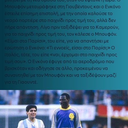
Μπουφόν μεταγράφηκε στη Γιουβέντους και ο Ενκόνο
έστειλε επίσημη επιστολή, με την οποία καλούσε το
νεαρό πορτιέρε στο παιχνίδι προς τιμή του, αλλά δεν
πήρε απάντηση. Λίγο πριν ταξιδέψει για το Καμερούν,
για το παιχνίδι προς τιμή του, τον κάλεσε ο Μπουφόν.
«Είμαι στο Παρίσι», του είπε, για να απαντήσει με
ερώτηση ο Ενκόνο: «Τι εννοείς, είσαι στο Παρίσι;» Ο
Ιταλός, τότε, του είπε «ναι, έρχομαι στο παιχνίδι προς
τιμή σου». Ο Ενκόνο έφυγε από το αεροδρόμιο που
βρισκόταν και οδήγησε σε άλλο, προκειμένου να
συναντηθεί με τον Μπουφόν και να ταξιδέψουν μαζί
για τη Γιαουντέ.