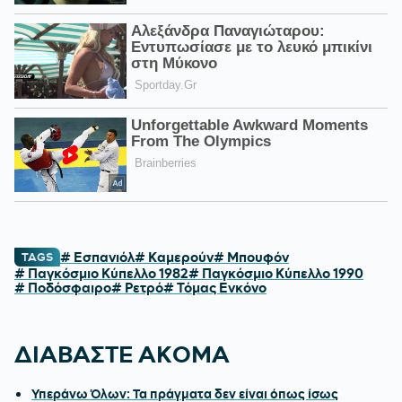
# Εσπανιόλ
# Καμερούν
# Μπουφόν
TAGS
# Παγκόσμιο Κύπελλο 1982
# Παγκόσμιο Κύπελλο 1990
# Ποδόσφαιρο
# Ρετρό
# Τόμας Ενκόνο
ΔΙΑΒΑΣΤΕ ΑΚΟΜΑ
Υπεράνω Όλων: Τα πράγματα δεν είναι όπως ίσως