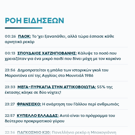
ΡΟΗ ΕΙΔΗΣΕΩΝ
00:26
ΠΑΟΚ:
Το 'χει ξαναπάθει, αλλά τώρα έσπασε κάθε
αρνητικό ρεκόρ
00:13
ΣΠΟΥΔΑΙΟΣ ΧΑΤΖΗΓΙΟΒΑΝΗΣ:
Κάλυψε το ποσό που
χρειαζόταν για ένα μικρό παιδί που δίνει μάχη με τον καρκίνο
23:56
Δημοπρατείται η μπάλα των ιστορικών γκολ του
Μαραντόνα επί της Αγγλίας στο Μουντιάλ 1986
23:33
ΜΕΓΑ-ΠΥΡΚΑΓΙΑ ΣΤΗΝ ΑΤΤΙΚΟΒΟΙΩΤΙΑ:
55% της
έκτασης κάηκε σε δύο νύχτες!
23:27
ΦΡΑΝΣΙΣΚΟ:
Η ανάρτηση του Γάλλου περί ανθρωπιάς
22:57
ΚΥΠΕΛΛΟ ΕΛΛΑΔΑΣ:
Αυτό είναι το πρόγραμμα του
δεύτερου προκριματικού γύρου
22:36
ΠΑΓΚΟΣΜΙΟ Κ20:
Πανελλήνιο ρεκόρ η Μπακογιάννη