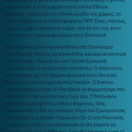
κατακτήσει με το Καμερούν το Κύπελλο Εθνών
Αφρικής, πρώτο για την εθνική ομάδα της χώρας, το
1984, σταμάτησε το ποδόσφαιρο το 1997. Είναι, πάντως,
μάχιμος, αφού ακόμα και τώρα, στα 66 του πια, είναι
προπονητής τερματοφυλάκων στην Εσπανιόλ.
Τον επόμενο χρόνο προσκλήθηκε στο Παγκόσμιο
Κύπελλο της Γαλλίας ως επισκέπτης και εκεί συνάντησε
τον Μπουφόν. Πέρασε με τον Πατρίκ Εμπομπά
μπροστά από το νεαρό Ιταλό γκολκίπερ. Ο τελευταίος
τον σύστησε ως τον τερματοφύλακα «που θα είναι
βασικός για πολλά χρόνια στην Ιταλία». Ο Ενκόνο
ακαριαία τον ρώτησε αν θα ήθελε να συμμετάσχει στο
παιχνίδι που θα γινόταν προς τιμή του. Ο Μπουφόν
απάντησε καταφατικά, αλλά ο 41χρονος, τότε,
Καμερουνέζος δεν τον πίστεψε. Όταν τον ξαναρώτησε,
στο πλαίσιο του Ιταλία-Καμερούν (3-0) στο Μονπελιέ,
ο 20χρονος Ιταλός τού απάντησε ότι θα έπρεπε να
μιλήσει με τη νέα ομάδα του, όταν θα έφτανε η ώρα. Ο