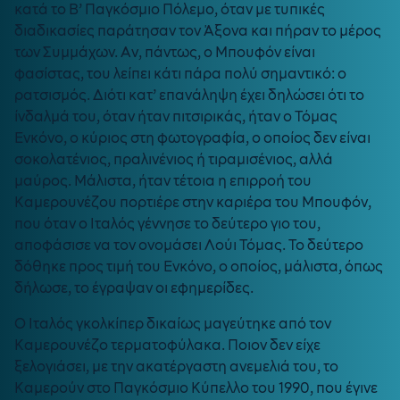
κατά το Β’ Παγκόσμιο Πόλεμο, όταν με τυπικές
διαδικασίες παράτησαν τον Άξονα και πήραν το μέρος
των Συμμάχων. Αν, πάντως, ο Μπουφόν είναι
φασίστας, του λείπει κάτι πάρα πολύ σημαντικό: ο
ρατσισμός. Διότι κατ’ επανάληψη έχει δηλώσει ότι το
ίνδαλμά του, όταν ήταν πιτσιρικάς, ήταν ο Τόμας
Ενκόνο, ο κύριος στη φωτογραφία, ο οποίος δεν είναι
σοκολατένιος, πραλινένιος ή τιραμισένιος, αλλά
μαύρος. Μάλιστα, ήταν τέτοια η επιρροή του
Καμερουνέζου πορτιέρε στην καριέρα του Μπουφόν,
που όταν ο Ιταλός γέννησε το δεύτερο γιο του,
αποφάσισε να τον ονομάσει Λούι Τόμας. Το δεύτερο
δόθηκε προς τιμή του Ενκόνο, ο οποίος, μάλιστα, όπως
δήλωσε, το έγραψαν οι εφημερίδες.
Ο Ιταλός γκολκίπερ δικαίως μαγεύτηκε από τον
Καμερουνέζο τερματοφύλακα. Ποιον δεν είχε
ξελογιάσει, με την ακατέργαστη ανεμελιά του, το
Καμερούν στο Παγκόσμιο Κύπελλο του 1990, που έγινε