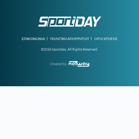
20:31
Υπό απειλή δίωξης κοινωνικοί λειτουργοί που αρνούνται
να εκτελέσουν εισαγγελικές εντολές – Ακραία υποστελέχωση
στις κοινωνικές υπηρεσίες
20:13
Ο διεθνούς φήμης συνθέτης Μάριος Ιωάννου Ηλία νέος
συνθέτης των Τελετών Αφής και Παράδοσης της Ολυμπιακής
|
|
ΕΠΙΚΟΙΝΩΝΙΑ
ΠΟΛΙΤΙΚΗ ΑΠΟΡΡΗΤΟΥ
ΟΡΟΙ ΧΡΗΣΗΣ
Φλόγας
©2026 Sportday. All Rights Reserved.
19:45
ΓΙΩΡΓΟΣ ΧΕΛΑΚΗΣ:
Εχει κι ο Νίστρουπ τα «κολλήματά»
του...
Created by
19:04
ΠΑΟΚ:
Πρόταση της Γαλατάσαραϊ για δανεισμό του
Κωνσταντέλια
19:01
Tα συγχαρητήρια του Ισίδωρου Κούβελου στην Εβελυν
Μητροπούλου και το ευχαριστώ στον Πρόεδρο της ΕΟΕ