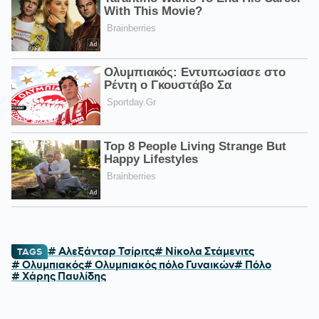
# Αλεξάνταρ Τσίριτς
# Νίκολα Στάμενιτς
TAGS
# Ολυμπιακός
# Ολυμπιακός πόλο Γυναικών
# Πόλο
# Χάρης Παυλίδης