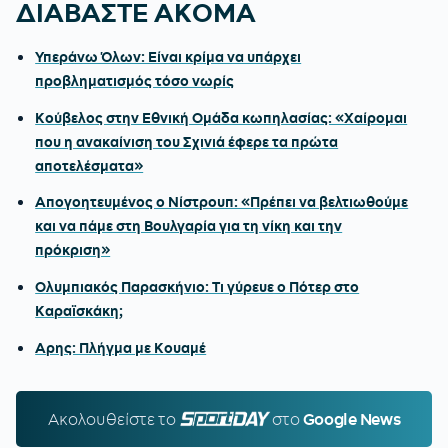
ΔΙΑΒΑΣΤΕ ΑΚΟΜΑ
Υπεράνω Όλων: Είναι κρίμα να υπάρχει
προβληματισμός τόσο νωρίς
Κούβελος στην Εθνική Ομάδα κωπηλασίας: «Χαίρομαι
που η ανακαίνιση του Σχινιά έφερε τα πρώτα
αποτελέσματα»
Απογοητευμένος ο Νίστρουπ: «Πρέπει να βελτιωθούμε
και να πάμε στη Βουλγαρία για τη νίκη και την
πρόκριση»
Ολυμπιακός Παρασκήνιο: Τι γύρευε ο Πότερ στο
Καραϊσκάκη;
Αρης: Πλήγμα με Κουαμέ
Ακολουθείστε τo
SPORTDAY.GR
στο
Google News