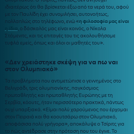
ιδιαιτέρως ότι θα βρίσκεται έξω από τα νερά του, αφού
με τον Παυλίδη έχει συνομιλήσει, αυτονοήτως,
πολλαπλώς στο τηλέφωνο, ενώ «
η φιλοσοφία μας είναι
η ίδια
, ο δάσκαλός μας είναι κοινός, ο Νίκολα
Στάμενιτς, και τις επιταγές του τις ακολουθήσαμε
τυφλά εμείς, όπως και όλοι οι μαθητές του».
«Δεν χρειάστηκε σκέψη για να πω ναι
στον Ολυμπιακό»
Τα προβλήματα που αντιμετώπισε ο γεννημένος στο
Βελιγράδι, τρις ολυμπιονίκης, παγκόσμιος
πρωταθλητής και πρωταθλητής Ευρώπης με τη
Σερβία, κόουτς, ήταν περισσότερο πρακτικά, πάντως
ουχί υπαρξιακά. «Είμαι πολύ χαρούμενος που έρχομαι
στον Πειραιά και θα κοουτσάρω στον Ολυμπιακό,
αποφάσισα πολύ γρήγορα», αποκάλυψε ο Τσίριτς για
το πώς αντέδρασε στην πρόταση που του έγινε. Το