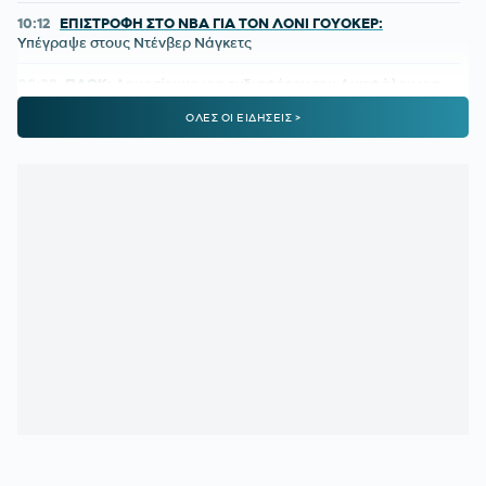
10:12
ΕΠΙΣΤΡΟΦΗ ΣΤΟ NBA ΓΙΑ ΤΟΝ ΛΟΝΙ ΓΟΥΟΚΕΡ:
Υπέγραψε στους Ντένβερ Νάγκετς
09:38
ΠΑΟΚ:
Δημοσίευμα για ενδιαφέρον του Δικεφάλου για
τον Ρόμπι Γιουρ
ΟΛΕΣ ΟΙ ΕΙΔΗΣΕΙΣ >
09:02
EUROLEAGUE:
«Ο Ολυμπιακός κοιτάζει τον Μποθ Γκαχ»
08:30
ΠΑΝΑΘΗΝΑΪΚΟΣ:
Όλοι δίκιο έχουν, αλλά πού θα το
βρουν;
08:02
ΑΘΛΗΤΙΚΕΣ ΜΕΤΑΔΟΣΕΙΣ:
Πού θα δείτε το ΠΑΟΚ -
Άντερλεχτ
00:25
ΠΑΝΑΘΗΝΑΪΚΟΣ:
Δείξε μου τα χαφ σου, να σου πω τι
ομάδα έχεις
00:15
ΓΙΑΓΚΟΥΣΙΤΣ:
«Υπάρχει ακόμη το ματς στη Βουλγαρία
και θα πάμε για την νίκη»
00:12
ΛΙΒΑΙ ΓΚΑΡΣΙΑ:
Τι δήλωσε μετά το 1-1 του Παναθηναϊκού
με την ΤΣΣΚΑ 1948