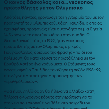
Ο κοινός δάσκαλος και ο… νεόκοπος
πρωταθλητής με τον Ολυμπιακό
Από τότε, πάντως, χρονολογείται η γνωριμία του με τον
προπονητή του Ολυμπιακού, Χάρη Παυλίδη, ο οποίος
έχει αφήσει, προφανώς είναι αυτονόητο σε μια θητεία
14,5 χρόνων, το αποτύπωμά του στην ομάδα. Ο
Θεσσαλονικιός τότε, το 1992, ήταν νεόκοπος
πρωταθλητής με τον Ολυμπιακό, ο μικρός
Γιουγκοσλάβος, ορισμός της φράσης «παιδί του
πολέμου», θα κατακτούσε το πρωτάθλημα με τον
Ερυθρό Αστέρα ένα χρόνο μετά. Ο Στάμενιτς τους
ένωσε, αφού ο Παυλίδης τον έζησε τη σεζόν 1998-99,
όταν έγινε ο «στρατηγός» προπονητής των
«ερυθρόλευκων».
«Θα ήμουν ηλίθιος αν θα ήθελα να αλλάξω κάτι»,
δήλωσε ο 45χρονος κόουτς στην ερώτηση για τα
στοιχεία που σκοπεύει να βάλει στο παιχνίδι του
Ολυμπιακού. Ο Τσίριτς, πάντως, δεν ανησυχεί