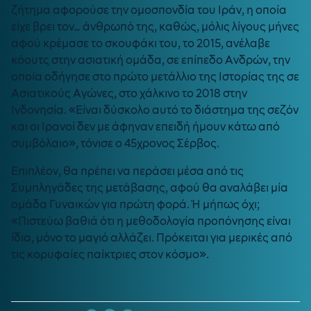
ζήτημα αφορούσε την ομοσπονδία του Ιράν, η οποία
είχε βρει τον… άνθρωπό της, καθώς, μόλις λίγους μήνες
αφού κρέμασε το σκουφάκι του, το 2015, ανέλαβε
κόουτς στην ασιατική ομάδα, σε επίπεδο Ανδρών, την
οποία οδήγησε στο πρώτο μετάλλιο της Ιστορίας της σε
Ασιατικούς Αγώνες, στο χάλκινο το 2018 στην
Ινδονησία. «Είναι δύσκολο αυτό το διάστημα της σεζόν
και οι Ιρανοί δεν με άφηναν επειδή ήμουν κάτω από
συμβόλαιο», τόνισε ο 45χρονος Σέρβος.
Επιπλέον, θα πρέπει να περάσει μέσα από τις
Συμπληγάδες της μετάβασης, αφού θα αναλάβει μία
ομάδα Γυναικών για πρώτη φορά. Ή μήπως όχι;
«Πιστεύω βαθιά ότι η μεθοδολογία προπόνησης είναι
ίδια, μόνο το μαγιό αλλάζει. Πρόκειται για μερικές από
τις κορυφαίες παίκτριες στον κόσμο».