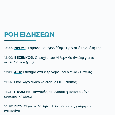
ΡΟΗ ΕΙΔΗΣΕΩΝ
13:38
NEOM:
Η ομάδα που γεννήθηκε πριν από την πόλη της
13:02
ΒΕΖΕΝΚΟΦ:
Οι ευχές του Μίλερ-ΜακΙντάιρ για τα
γενέθλιά του (pic)
12:31
ΑΕΚ:
Επίσημα στα κιτρινόμαυρα ο Μιλάν Βιτάλις
11:56
Είναι λίγο άδικο να είσαι ο Ολυμπιακός
11:23
ΠΑΟΚ:
Με Γιαννούλη και Λουσέ η ανανεωμένη
ευρωπαϊκή λίστα
10:47
FIFA:
«Έγιναν λάθη» – Η δημόσια συγγνώμη του
Ινφαντίνο