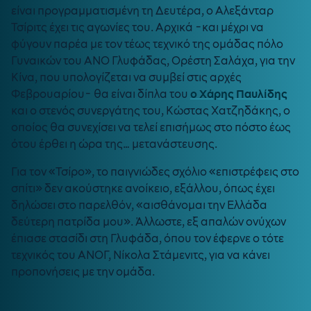
είναι προγραμματισμένη τη Δευτέρα, ο Αλεξάνταρ
Τσίριτς έχει τις αγωνίες του. Αρχικά -και μέχρι να
φύγουν παρέα με τον τέως τεχνικό της ομάδας πόλο
Γυναικών του ΑΝΟ Γλυφάδας, Ορέστη Σαλάχα, για την
Κίνα, που υπολογίζεται να συμβεί στις αρχές
Φεβρουαρίου- θα είναι δίπλα του
ο Χάρης Παυλίδης
και ο στενός συνεργάτης του, Κώστας Χατζηδάκης, ο
οποίος θα συνεχίσει να τελεί επισήμως στο πόστο έως
ότου έρθει η ώρα της… μετανάστευσης.
Για τον «Τσίρο», το παιγνιώδες σχόλιο «επιστρέφεις στο
σπίτι» δεν ακούστηκε ανοίκειο, εξάλλου, όπως έχει
δηλώσει στο παρελθόν, «αισθάνομαι την Ελλάδα
δεύτερη πατρίδα μου». Άλλωστε, εξ απαλών ονύχων
έπιασε στασίδι στη Γλυφάδα, όπου τον έφερνε ο τότε
τεχνικός του ΑΝΟΓ, Νίκολα Στάμενιτς, για να κάνει
προπονήσεις με την ομάδα.