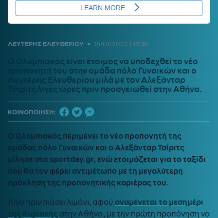
•
ΛΕΥΤΕΡΗΣ ΕΛΕΥΘΕΡΙΟΥ
15/01/2022
|
17:51
Ο Ολυμπιακός είναι έτοιμος να υποδεχθεί το νέο
προπονητή του στην ομάδα πόλο Γυναικών και ο
Λευτέρης Ελευθερίου μιλά με τον Αλεξάνταρ
Τσίριτς λίγες ώρες πριν προσγειωθεί στην Αθήνα.
ΚΟΙΝΟΠΟΙΗΣΗ:
Ο Ολυμπιακός περιμένει το νέο προπονητή της
ομάδας πόλο Γυναικών και ο Αλεξάνταρ Τσίριτς
μίλησε στο sportday.gr, ενώ ετοιμάζεται για το ταξίδι
που θα τον φέρει αντιμέτωπο με τη μεγαλύτερη
πρόκληση της προπονητικής καριέρας του.
Λίγο πριν πιάσει λιμάνι, αφού
αναμένεται το μεσημέρι
της Κυριακής
στην Αθήνα, με την πρώτη προπόνηση να