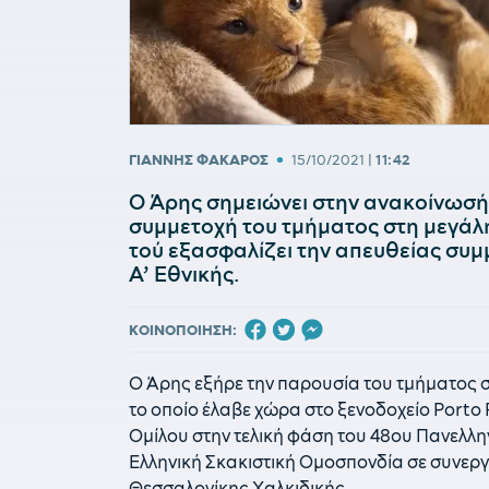
•
ΓΙΑΝΝΗΣ ΦΑΚΑΡΟΣ
15/10/2021
|
11:42
Ο Άρης σημειώνει στην ανακοίνωσή 
συμμετοχή του τμήματος στη μεγάλη
τού εξασφαλίζει την απευθείας συ
Α’ Εθνικής.
ΚΟΙΝΟΠΟΙΗΣΗ:
Ο Άρης εξήρε την παρουσία του τμήματος σ
το οποίο έλαβε χώρα στο ξενοδοχείο Porto
Ομίλου στην τελική φάση του 48ου Πανελλ
Ελληνική Σκακιστική Ομοσπονδία σε συνερ
Θεσσαλονίκης Χαλκιδικής.