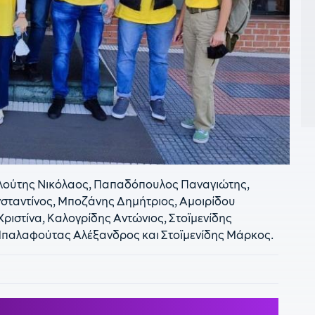
17
Π
1
1
1
ε
α
1
σ
1
υλούτης Νικόλαος, Παπαδόπουλος Παναγιώτης,
Κ
Π
νσταντίνος, Μποζάνης Δημήτριος, Αμοιρίδου
ιστίνα, Καλογρίδης Αντώνιος, Στοϊμενίδης
15
παλαφούτας Αλέξανδρος και Στοϊμενίδης Μάρκος.
1
κ
1
Τ