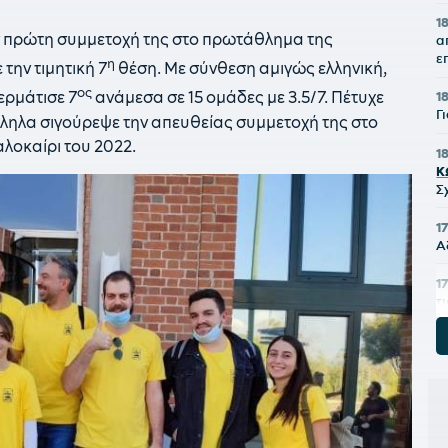
1
ην πρώτη συμμετοχή της στο πρωτάθλημα της
α
ε
η
την τιμητική 7
θέση. Με σύνθεση αμιγώς ελληνική,
ος
ερμάτισε 7
ανάμεσα σε 15 ομάδες με 3.5/7. Πέτυχε
1
Γ
ληλα σιγούρεψε την απευθείας συμμετοχή της στο
λοκαίρι του 2022.
1
Κ
Σ
1
Α
1
τ
1
α
1
«