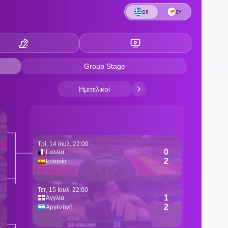
1
1
υ
1
μ
1
"
Κ