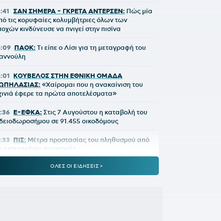
8:41
ΣΑΝ ΣΗΜΕΡΑ - ΓΚΡΕΤΑ ΑΝΤΕΡΣΕΝ:
Πώς μία
πό τις κορυφαίες κολυμβήτριες όλων των
ποχών κινδύνευσε να πνιγεί στην πισίνα
8:09
ΠΑΟΚ:
Τι είπε ο Λίσι για τη μεταγραφή του
ιαννούλη
8:01
ΚΟΥΒΕΛΟΣ ΣΤΗΝ ΕΘΝΙΚΗ ΟΜΑΔΑ
ΩΠΗΛΑΣΙΑΣ:
«Χαίρομαι που η ανακαίνιση του
χινιά έφερε τα πρώτα αποτελέσματα»
7:36
E-ΕΦΚΑ:
Στις 7 Αυγούστου η καταβολή του
δειοδωροσήμου σε 91.455 οικοδόμους
7:33
ΠΙΣ:
Μέτρα προστασίας του πληθυσμού από
ις εκτεταμένες πυρκαγιές
ΟΛΕΣ ΟΙ ΕΙΔΗΣΕΙΣ >
7:30
Άνω των 20 δισ. ευρώ οι ρυθμίσεις οφειλών
πό την έναρξη λειτουργίας της πλατφόρμας
7:20
Έναρξη αιτήσεων για το Πρόγραμμα
Τουρισμός για Όλους 2026-2027»