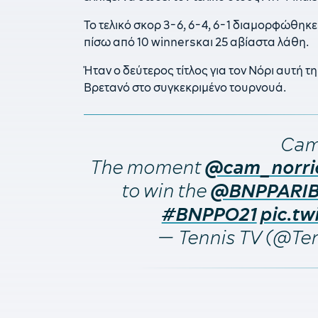
To τελικό σκορ 3-6, 6-4, 6-1 διαμορφώθηκε
πίσω από 10 winnersκαι 25 αβίαστα λάθη.
Ήταν ο δεύτερος τίτλος για τον Νόρι αυτή τη
Βρετανό στο συγκεκριμένο τουρνουά.
Cam
The moment
@cam_norri
to win the
@BNPPARI
#BNPPO21
pic.t
— Tennis TV (@Te