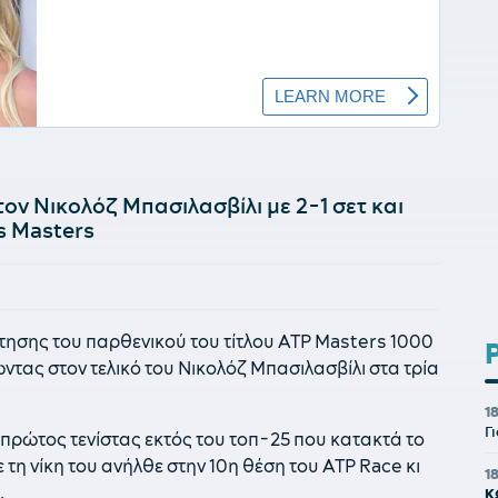
τον Νικολόζ Μπασιλασβίλι με 2-1 σετ και
ls Masters
τησης του παρθενικού του τίτλου ATP Masters 1000
ώντας στον τελικό του Νικολόζ Μπασιλασβίλι στα τρία
1
Γ
 πρώτος τενίστας εκτός του τοπ-25 που κατακτά το
ε τη νίκη του ανήλθε στην 10η θέση του ATP Race κι
1
.
Κ