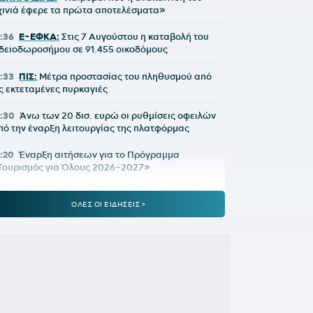
χινιά έφερε τα πρώτα αποτελέσματα»
7:36
E-ΕΦΚΑ:
Στις 7 Αυγούστου η καταβολή του
δειοδωροσήμου σε 91.455 οικοδόμους
7:33
ΠΙΣ:
Μέτρα προστασίας του πληθυσμού από
ις εκτεταμένες πυρκαγιές
7:30
Άνω των 20 δισ. ευρώ οι ρυθμίσεις οφειλών
πό την έναρξη λειτουργίας της πλατφόρμας
7:20
Έναρξη αιτήσεων για το Πρόγραμμα
Τουρισμός για Όλους 2026-2027»
:12
ΟΛΥΜΠΙΑΚΟΣ ΠΑΡΑΣΚΗΝΙΟ:
Τι γύρευε ο
ΟΛΕΣ ΟΙ ΕΙΔΗΣΕΙΣ >
ότερ στο Καραϊσκάκη;
6:51
ΚΑΛΑΜΑΤΑ:
Δικός της ο Κουρμινόφσκι των
20 γκολ!
6:40
ΟΛΥΜΠΙΑΚΟΣ:
Η A Bola βάφει... στα
ρυθρόλευκα τον Μπραγκάνσα - Το ποσό που
ναφέρει