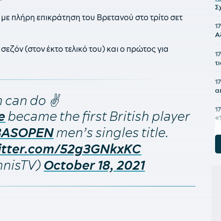
Σ
 με πλήρη επικράτηση του Βρετανού στο τρίτο σετ
1
Α
 σεζόν (στον έκτο τελικό του) και ο πρώτος για
1
τ
1
α
 can do ✌️
1
became the first British player
e
«
men’s singles title.
BASOPEN
17
witter.com/52g3GNkxKC
Π
nnisTV)
October 18, 2021
1
1
1
ε
α