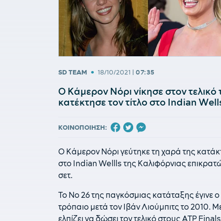
•
SD TEAM
18/10/2021
|
07:35
Ο Κάμερον Νόρι νίκησε στον τελικό 
κατέκτησε τον τίτλο στο Indian Wel
ΚΟΙΝΟΠΟΙΗΣΗ:
Ο Κάμερον Νόρι γεύτηκε τη χαρά της κατάκ
στο Indian Wellls της Καλιφόρνιας επικρατ
σετ.
Το Νο 26 της παγκόσμιας κατάταξης έγινε ο
τρόπαιο μετά τον Ιβάν Λιούμπιτς το 2010. Μ
ελπίζει να δώσει τον τελικό στους ATP Finals