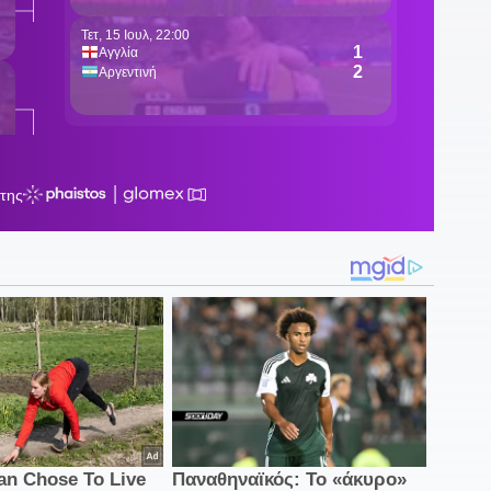
"
Κ
1
γ
12
ξ
π