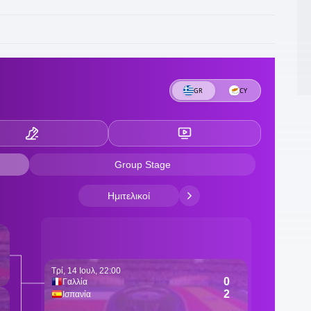
1
σ
1
Κ
Π
15
1
κ
1
Τ
1
1
υ
1
μ
1