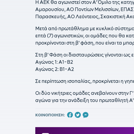
Η ΑΕΚ θα αγωνιστεί στον Α’ Όμιλο της κατ
Αμαρουσίου, ΑΟ Ποντίων Μελισσίων, ΕΠΑΣ 
Παρασκευής, ΑΟ Λεόντειος, Σκακιστική Ακα
Μετά από πρωτάθλημα με κυκλικό σύστημα (
επτά (7) αγωνιστικών, οι ομάδες που θα κα
προκρίνονται στη β’ φάση, που είναι τα μπα
Στη β’ Φάση οι διασταυρώσεις γίνονται ως ε
Αγώνας 1: Α1-Β2
Αγώνας 2: Β1-Α2
Σε περίπτωση ισοπαλίας, προκρίνεται η γη
Οι δύο νικήτριες ομάδες ανεβαίνουν στην Γ
αγώνα για την ανάδειξη του πρωταθλητή Α’
ΚΟΙΝΟΠΟΙΗΣΗ: