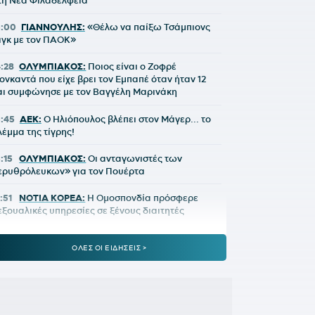
τη Νέα Φιλαδέλφεια
5:00
ΓΙΑΝΝΟΥΛΗΣ:
«Θέλω να παίξω Τσάμπιονς
ιγκ με τον ΠΑΟΚ»
4:28
ΟΛΥΜΠΙΑΚΟΣ:
Ποιος είναι ο Ζοφρέ
ονκαντά που είχε βρει τον Εμπαπέ όταν ήταν 12
αι συμφώνησε με τον Βαγγέλη Μαρινάκη
3:45
ΑΕΚ:
Ο Ηλιόπουλος βλέπει στον Μάγερ... το
λέμμα της τίγρης!
3:15
ΟΛΥΜΠΙΑΚΟΣ:
Οι ανταγωνιστές των
ερυθρόλευκων» για τον Πουέρτα
:51
ΝΟΤΙΑ ΚΟΡΕΑ:
Η Ομοσπονδία πρόσφερε
εξουαλικές υπηρεσίες σε ξένους διαιτητές
2:25
ΑΕΚ:
Ο Πέρισιτς... έκλεψε τον Κόστιτς από
ΟΛΕΣ ΟΙ ΕΙΔΗΣΕΙΣ >
ην Ένωση
1:50
ΥΠΕΡΑΝΩ ΟΛΩΝ:
Τα πράγματα δεν είναι
πως ίσως φαντάζεστε, νομίζετε ή θεωρείτε ότι
ίναι