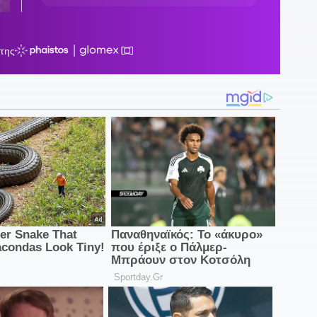
θ
0
τ
0
Ά
2
γ
2
Λ