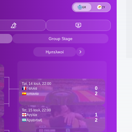
11
κ
σ
1
έ
1
π
Ι
0
κ
0
τ
0
ξ
0
0