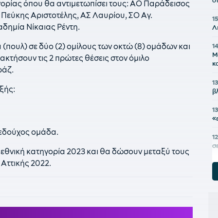
σ
ηγορίας όπου θα αντιμετωπίσει τους: ΑΟ Παράδεισος
Πεύκης Αριστοτέλης, ΑΣ Λαυρίου, ΣΟ Αγ.
1
δημία Νίκαιας Ρέντη.
Λ
πουλ) σε δύο (2) ομίλους των οκτώ (8) ομάδων και
1
Μ
τακτήσουν τις 2 πρώτες θέσεις στον όμιλο
κ
ράζ.
1
ξής:
β
1
«
πεδούχος ομάδα.
12
σ
’ εθνική κατηγορία 2023 και θα δώσουν μεταξύ τους
 Αττικής 2022.
1
τ
1
ό
ε