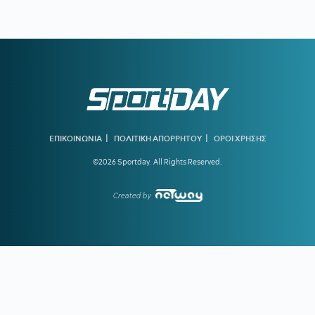
μπλαουγκράνα»
21:54
ΑΡΗΣ:
Οικονομική στήριξη της ΚΑΕ στους πληγέντες από
τις πυρκαγιές
21:46
ΟΡΙΣΤΙΚΗ ΣΥΜΦΩΝΙΑ:
Ο Βινίσιους μένει στη Ρεάλ
Μαδρίτης έως το 2032
21:21
ΟΛΥΜΠΙΑΚΟΣ:
Ο διαιτητής που θα διευθύνει τη ρεβάνς
με τη Ναϊμέγκεν
|
|
ΕΠΙΚΟΙΝΩΝΙΑ
ΠΟΛΙΤΙΚΗ ΑΠΟΡΡΗΤΟΥ
ΟΡΟΙ ΧΡΗΣΗΣ
21:05
ΑΕΚ:
Αποχαιρέτησε τη Γκιορ ο Βιτάλις
©2026 Sportday. All Rights Reserved.
21:03
ΡΕΑΛ ΜΑΔΡΙΤΗΣ:
Deal 120 εκατ. ευρώ για τον Γιαν
Ντιομαντέ
Created by
20:46
325 οι αυτοψίες σε σπίτια που κάηκαν από τις φωτιές –
«Κόκκινα» 118 σπίτια