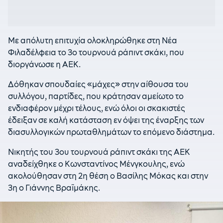
Με απόλυτη επιτυχία ολοκληρώθηκε στη Νέα
Φιλαδέλφεια το 3ο τουρνουά ράπιντ σκάκι, που
διοργάνωσε η ΑΕΚ.
Δόθηκαν σπουδαίες «μάχες» στην αίθουσα του
συλλόγου, παρτίδες, που κράτησαν αμείωτο το
ενδιαφέρον μέχρι τέλους, ενώ όλοι οι σκακιστές
έδειξαν σε καλή κατάσταση εν όψει της έναρξης των
διασυλλογικών πρωταθλημάτων το επόμενο διάστημα.
Νικητής του 3ου τουρνουά ράπιντ σκάκι της ΑΕΚ
αναδείχθηκε ο Κωνσταντίνος Μένγκουλης, ενώ
ακολούθησαν στη 2η θέση ο Βασίλης Μόκας και στην
3η ο Γιάννης Βραϊμάκης.