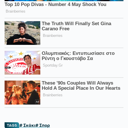
# Σκάκι
# Σπορ
TAGS