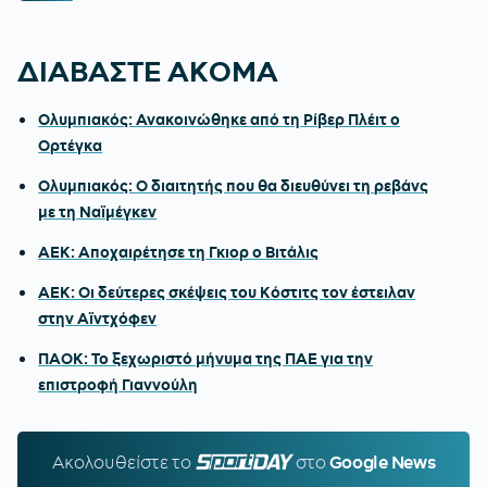
ΔΙΑΒΑΣΤΕ ΑΚΟΜΑ
Ολυμπιακός: Ανακοινώθηκε από τη Ρίβερ Πλέιτ ο
Ορτέγκα
Ολυμπιακός: Ο διαιτητής που θα διευθύνει τη ρεβάνς
με τη Ναϊμέγκεν
ΑΕΚ: Αποχαιρέτησε τη Γκιορ ο Βιτάλις
ΑΕΚ: Οι δεύτερες σκέψεις του Κόστιτς τον έστειλαν
στην Αϊντχόφεν
ΠΑΟΚ: Το ξεχωριστό μήνυμα της ΠΑΕ για την
επιστροφή Γιαννούλη
Ακολουθείστε τo
SPORTDAY.GR
στο
Google News