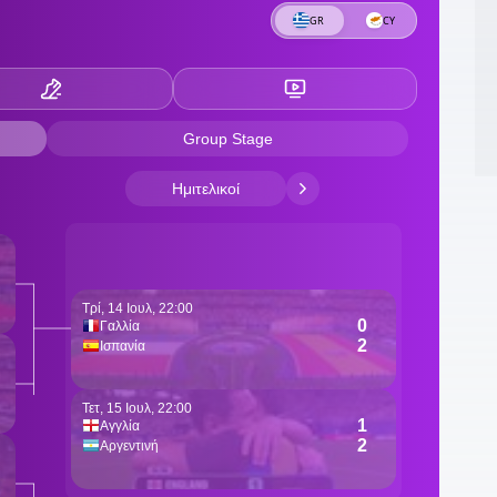
2
κ
2
κ
κ
21
π
21
γ
τ
2
ά
2
Ζ
2
π