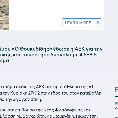
ίμου «Ο Θουκυδίδης» έδωσε η ΑΕΚ για την
τικής και επικράτησε δύσκολα με 4.5-3.5
λημα.
 το τμήμα σκάκι της ΑΕΚ στο πρωτάθλημα της Α1
α την Κυριακή 27/02 στην έδρα του όταν κατέβαλλε
ια την 3η αγωνιστική.
0
γ
ου στην αίθουσα της Νέας Φιλαδέλφειας και
 Βλάσση Μ., Σαγκριώτη, Καψωμενάκη, Γεωργίτση,