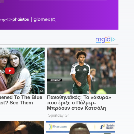
2
π
ε
υ
2
Ι
κ
1
«
1
δ