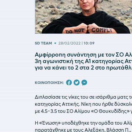
•
SD TEAM
28/02/2022
|
10:09
Αμφίρροπη συνάντηση με τον ΣΟ Αλ
3η αγωνιστική της Α1 κατηγορίας Ατ
για να κάνει το 2 στα 2 στο πρωτάθ
ΚΟΙΝΟΠΟΙΗΣΗ:
Διπλασίασε τις νίκες του σε ισάριθμα ματς
κατηγορίας Αττικής. Νίκη που ήρθε δύσκολ
με 4.5-3.5 του ΣΟ Αλίμου «Ο Θουκυδίδης» γ
Η «Ένωση» υποδέχθηκε την ομάδα του Αλίμ
παρατάχθηκε με τους Αλεξάκη, Βλάσση Π.,