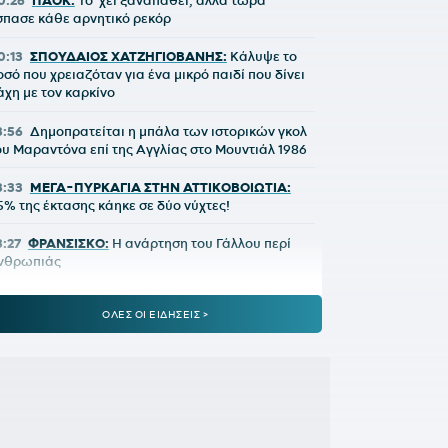
0:26
ΠΑΟΚ:
Το 'χει ξαναπάθει, αλλά τώρα
σπασε κάθε αρνητικό ρεκόρ
0:13
ΣΠΟΥΔΑΙΟΣ ΧΑΤΖΗΓΙΟΒΑΝΗΣ:
Κάλυψε το
οσό που χρειαζόταν για ένα μικρό παιδί που δίνει
άχη με τον καρκίνο
3:56
Δημοπρατείται η μπάλα των ιστορικών γκολ
ου Μαραντόνα επί της Αγγλίας στο Μουντιάλ 1986
3:33
ΜΕΓΑ-ΠΥΡΚΑΓΙΑ ΣΤΗΝ ΑΤΤΙΚΟΒΟΙΩΤΙΑ:
5% της έκτασης κάηκε σε δύο νύχτες!
3:27
ΦΡΑΝΣΙΣΚΟ:
Η ανάρτηση του Γάλλου περί
νθρωπιάς
2:57
ΚΥΠΕΛΛΟ ΕΛΛΑΔΑΣ:
Αυτό είναι το
ΟΛΕΣ ΟΙ ΕΙΔΗΣΕΙΣ >
ρόγραμμα του δεύτερου προκριματικού γύρου
2:36
ΠΑΓΚΟΣΜΙΟ Κ20:
Πανελλήνιο ρεκόρ η
πακογιάννη
2:25
ΜΑΡΙΑ ΜΕΝΟΥΝΟΣ:
«Το έργο που έχει κάνει
 κ.Κούβελος είναι σπουδαίο»