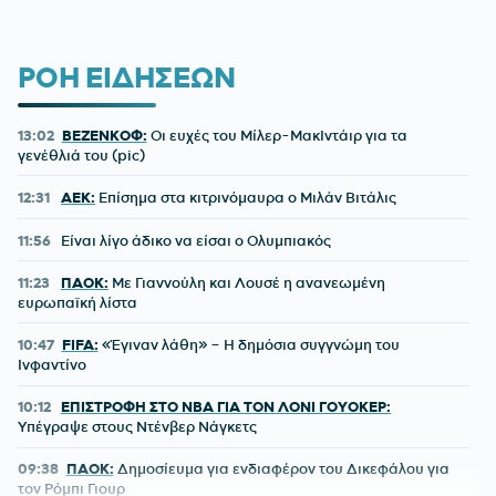
ΡΟΗ ΕΙΔΗΣΕΩΝ
13:02
ΒΕΖΕΝΚΟΦ:
Οι ευχές του Μίλερ-ΜακΙντάιρ για τα
γενέθλιά του (pic)
12:31
ΑΕΚ:
Επίσημα στα κιτρινόμαυρα ο Μιλάν Βιτάλις
11:56
Είναι λίγο άδικο να είσαι ο Ολυμπιακός
11:23
ΠΑΟΚ:
Με Γιαννούλη και Λουσέ η ανανεωμένη
ευρωπαϊκή λίστα
10:47
FIFA:
«Έγιναν λάθη» – Η δημόσια συγγνώμη του
Ινφαντίνο
10:12
ΕΠΙΣΤΡΟΦΗ ΣΤΟ NBA ΓΙΑ ΤΟΝ ΛΟΝΙ ΓΟΥΟΚΕΡ:
Υπέγραψε στους Ντένβερ Νάγκετς
09:38
ΠΑΟΚ:
Δημοσίευμα για ενδιαφέρον του Δικεφάλου για
τον Ρόμπι Γιουρ