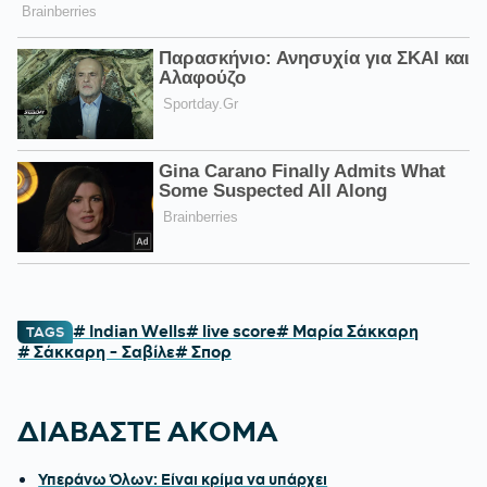
# Indian Wells
# live score
# Μαρία Σάκκαρη
TAGS
# Σάκκαρη - Σαβίλε
# Σπορ
ΔΙΑΒΑΣΤΕ ΑΚΟΜΑ
Υπεράνω Όλων: Είναι κρίμα να υπάρχει