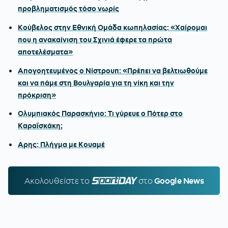
προβληματισμός τόσο νωρίς
Κούβελος στην Εθνική Ομάδα κωπηλασίας: «Χαίρομαι
που η ανακαίνιση του Σχινιά έφερε τα πρώτα
αποτελέσματα»
Απογοητευμένος ο Νίστρουπ: «Πρέπει να βελτιωθούμε
και να πάμε στη Βουλγαρία για τη νίκη και την
πρόκριση»
Ολυμπιακός Παρασκήνιο: Τι γύρευε ο Πότερ στο
Καραϊσκάκη;
Αρης: Πλήγμα με Κουαμέ
Ακολουθείστε τo
SPORTDAY.GR
στο
Google News