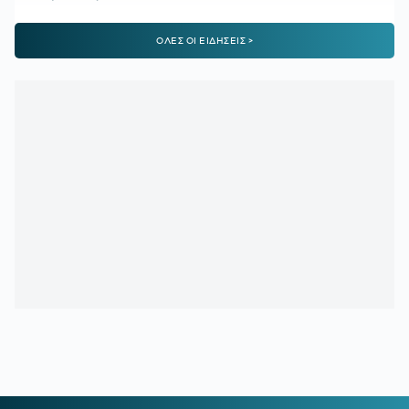
09:02
EUROLEAGUE:
«Ο Ολυμπιακός κοιτάζει τον Μποθ Γκαχ»
ΟΛΕΣ ΟΙ ΕΙΔΗΣΕΙΣ >
08:30
ΠΑΝΑΘΗΝΑΪΚΟΣ:
Όλοι δίκιο έχουν, αλλά πού θα το
βρουν;
08:02
ΑΘΛΗΤΙΚΕΣ ΜΕΤΑΔΟΣΕΙΣ:
Πού θα δείτε το ΠΑΟΚ -
Άντερλεχτ
00:25
ΠΑΝΑΘΗΝΑΪΚΟΣ:
Δείξε μου τα χαφ σου, να σου πω τι
ομάδα έχεις
00:15
ΓΙΑΓΚΟΥΣΙΤΣ:
«Υπάρχει ακόμη το ματς στη Βουλγαρία
και θα πάμε για την νίκη»
00:12
ΛΙΒΑΙ ΓΚΑΡΣΙΑ:
Τι δήλωσε μετά το 1-1 του Παναθηναϊκού
με την ΤΣΣΚΑ 1948
23:53
ΑΠΟΓΟΗΤΕΥΜΕΝΟΣ Ο ΝΙΣΤΡΟΥΠ:
«Πρέπει να
βελτιωθούμε και να πάμε στη Βουλγαρία για τη νίκη και την
πρόκριση»
23:43
ΠΑΝΑΘΗΝΑΪΚΟΣ-ΤΣΣΚΑ 1948 1-1:
Τα highlights της
αναμέτρησης