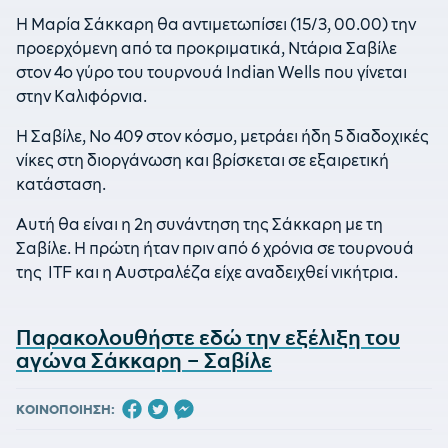
Η Μαρία Σάκκαρη θα αντιμετωπίσει (15/3, 00.00) την
προερχόμενη από τα προκριματικά, Ντάρια Σαβίλε
στον 4ο γύρο του τουρνουά Indian Wells που γίνεται
στην Καλιφόρνια.
Η Σαβίλε, Νο 409 στον κόσμο, μετράει ήδη 5 διαδοχικές
νίκες στη διοργάνωση και βρίσκεται σε εξαιρετική
κατάσταση.
Αυτή θα είναι η 2η συνάντηση της Σάκκαρη με τη
Σαβίλε. Η πρώτη ήταν πριν από 6 χρόνια σε τουρνουά
της ITF και η Αυστραλέζα είχε αναδειχθεί νικήτρια.
Παρακολουθήστε εδώ την εξέλιξη του
αγώνα Σάκκαρη – Σαβίλε
ΚΟΙΝΟΠΟΙΗΣΗ: