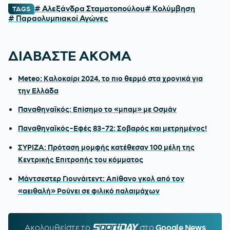
# Αλεξάνδρα Σταματοπούλου
# Κολύμβηση
TAGS
# Παραολυμπιακοί Αγώνες
ΔΙΑΒΑΣΤΕ ΑΚΟΜΑ
Meteo: Καλοκαίρι 2024, το πιο θερμό στα χρονικά για
την Ελλάδα
Παναθηναϊκός: Επίσημο το «μπαμ» με Οσμάν
Παναθηναϊκός-Εφές 83-72: Σοβαρός και μετρημένος!
ΣΥΡΙΖΑ: Πρόταση μομφής κατέθεσαν 100 μέλη της
Κεντρικής Επιτροπής του κόμματος
Μάντσεστερ Γιουνάιτεντ: Απίθανο γκολ από τον
«αειθαλή» Ρούνει σε φιλικό παλαιμάχων
Ακολουθείστε τo
SPORTDAY.GR
στο
Google News