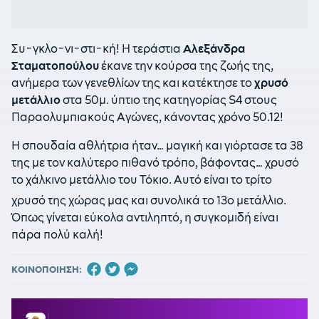
Συ-γκλο-νι-στι-κή! Η τεράστια
Αλεξάνδρα
Σταματοπούλου
έκανε την κούρσα της ζωής της,
ανήμερα των γενεθλίων της και κατέκτησε το
χρυσό
μετάλλιο
στα 50μ. ύπτιο της κατηγορίας S4 στους
Παραολυμπιακούς Αγώνες, κάνοντας χρόνο 50.12!
Η σπουδαία αθλήτρια ήταν… μαγική και γιόρτασε τα 38
της με τον καλύτερο πιθανό τρόπο, βάφοντας… χρυσό
το χάλκινο μετάλλιο του Τόκιο. Αυτό είναι το τρίτο
χρυσό της χώρας μας και συνολικά το 13ο
μετάλλιο.
Όπως γίνεται εύκολα αντιληπτό, η συγκομιδή είναι
πάρα πολύ καλή!
ΚΟΙΝΟΠΟΙΗΣΗ: