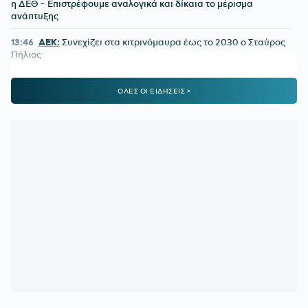
η ΔΕΘ - Επιστρέφουμε αναλογικά και δίκαια το μέρισμα
ανάπτυξης
13:46
ΑΕΚ:
Συνεχίζει στα κιτρινόμαυρα έως το 2030 ο Σταύρος
Πήλιος
13:41
ΒΑΓΓΕΛΗΣ ΜΑΡΙΝΑΚΗΣ:
Στη λίστα με τους 50
ΟΛΕΣ ΟΙ ΕΙΔΗΣΕΙΣ >
πλουσιότερους ιδιοκτήτες ομάδων
13:10
ΠΑΝΑΘΗΝΑΪΚΟΣ:
Πρώην παίκτης του «τριφυλλιού»
ετοιμάζεται για την 4η κατηγορία της Ιταλίας
12:40
Η ΕΠΟ ΕΥΧΗΘΗΚΕ ΣΤΟΝ ΟΤΟ ΡΕΧΑΓΚΕΛ ΓΙΑ ΤΑ
ΓΕΝΕΘΛΙΑ ΤΟΥ:
«Σημάδεψε την ιστορία της Εθνικής»
12:15
ΟΛΥΜΠΙΑΚΟΣ:
Υπάρχει σήμερα ιδανική ενδεκάδα;
11:40
ΒΙΛΕΡΜΠΑΝ:
Στο τραπέζι η πώληση στην οικογένεια
Μπας – Οι διαπραγματεύσεις και το ποσό
11:06
ΠΑΓΚΟΣΜΙΟ ΣΤΙΒΟΥ Κ20:
Ασημένια η Ρούσσου στα
800μ. με συγκλονιστικό φινάλε
10:36
ΠΑΟΚ:
Στο προσκήνιο η απόκτηση κεντρικού αμυντικού