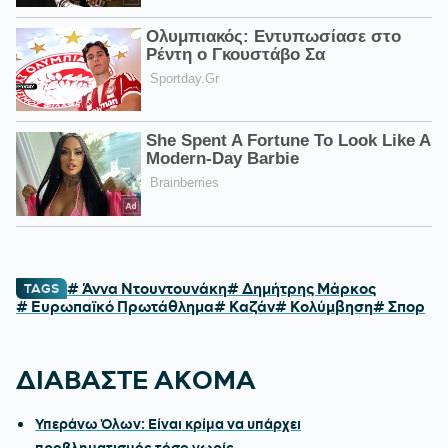
# Άννα Ντουντουνάκη
# Δημήτρης Μάρκος
TAGS
# Ευρωπαϊκό Πρωτάθλημα
# Καζάν
# Κολύμβηση
# Σπορ
ΔΙΑΒΑΣΤΕ ΑΚΟΜΑ
Υπεράνω Όλων: Είναι κρίμα να υπάρχει