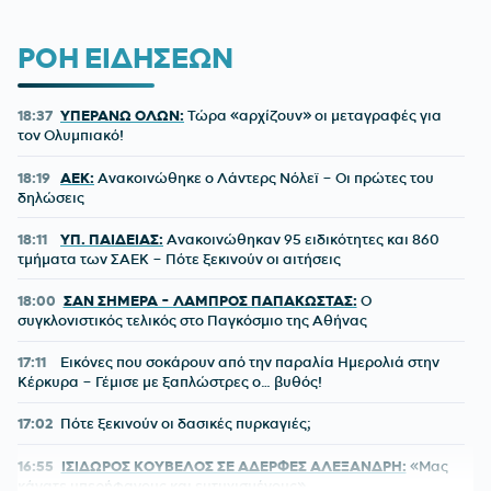
ΡΟΗ ΕΙΔΗΣΕΩΝ
18:37
ΥΠΕΡΑΝΩ ΟΛΩΝ:
Τώρα «αρχίζουν» οι μεταγραφές για
τον Ολυμπιακό!
18:19
ΑΕΚ:
Ανακοινώθηκε ο Λάντερς Νόλεϊ – Οι πρώτες του
δηλώσεις
18:11
ΥΠ. ΠΑΙΔΕΙΑΣ:
Ανακοινώθηκαν 95 ειδικότητες και 860
τμήματα των ΣΑΕΚ – Πότε ξεκινούν οι αιτήσεις
18:00
ΣΑΝ ΣΗΜΕΡΑ - ΛΑΜΠΡΟΣ ΠΑΠΑΚΩΣΤΑΣ:
Ο
συγκλονιστικός τελικός στο Παγκόσμιο της Αθήνας
17:11
Εικόνες που σοκάρουν από την παραλία Ημερολιά στην
Κέρκυρα – Γέμισε με ξαπλώστρες ο… βυθός!
17:02
Πότε ξεκινούν οι δασικές πυρκαγιές;
16:55
ΙΣΙΔΩΡΟΣ ΚΟΥΒΕΛΟΣ ΣΕ ΑΔΕΡΦΕΣ ΑΛΕΞΑΝΔΡΗ:
«Μας
κάνατε υπερήφανους και ευτυχισμένους»