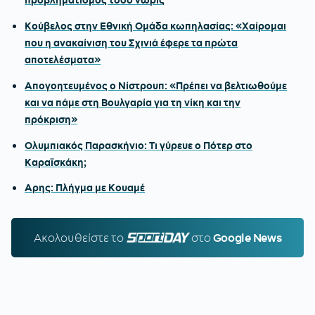
προβληματισμός τόσο νωρίς
Κούβελος στην Εθνική Ομάδα κωπηλασίας: «Χαίρομαι
που η ανακαίνιση του Σχινιά έφερε τα πρώτα
αποτελέσματα»
Απογοητευμένος ο Νίστρουπ: «Πρέπει να βελτιωθούμε
και να πάμε στη Βουλγαρία για τη νίκη και την
πρόκριση»
Ολυμπιακός Παρασκήνιο: Τι γύρευε ο Πότερ στο
Καραϊσκάκη;
Αρης: Πλήγμα με Κουαμέ
Ακολουθείστε τo
SPORTDAY.GR
στο
Google News