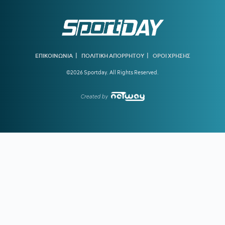
12:31
ΑΕΚ:
Επίσημα στα κιτρινόμαυρα ο Μιλάν Βιτάλις
11:56
Είναι λίγο άδικο να είσαι ο Ολυμπιακός
|
|
ΕΠΙΚΟΙΝΩΝΙΑ
ΠΟΛΙΤΙΚΗ ΑΠΟΡΡΗΤΟΥ
ΟΡΟΙ ΧΡΗΣΗΣ
11:23
ΠΑΟΚ:
Με Γιαννούλη και Λουσέ η ανανεωμένη
ευρωπαϊκή λίστα
©2026 Sportday. All Rights Reserved.
10:47
FIFA:
«Έγιναν λάθη» – Η δημόσια συγγνώμη του
Ινφαντίνο
Created by