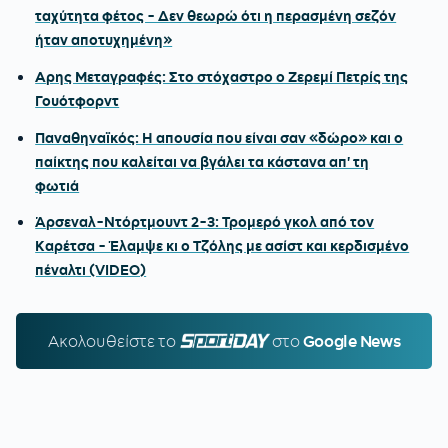
ταχύτητα φέτος - Δεν θεωρώ ότι η περασμένη σεζόν
ήταν αποτυχημένη»
Αρης Μεταγραφές: Στο στόχαστρο ο Ζερεμί Πετρίς της
Γουότφορντ
Παναθηναϊκός: Η απουσία που είναι σαν «δώρο» και ο
παίκτης που καλείται να βγάλει τα κάστανα απ' τη
φωτιά
Άρσεναλ-Ντόρτμουντ 2-3: Τρομερό γκολ από τον
Καρέτσα - Έλαμψε κι ο Τζόλης με ασίστ και κερδισμένο
πέναλτι (VIDEO)
Ακολουθείστε τo
SPORTDAY.GR
στο
Google News