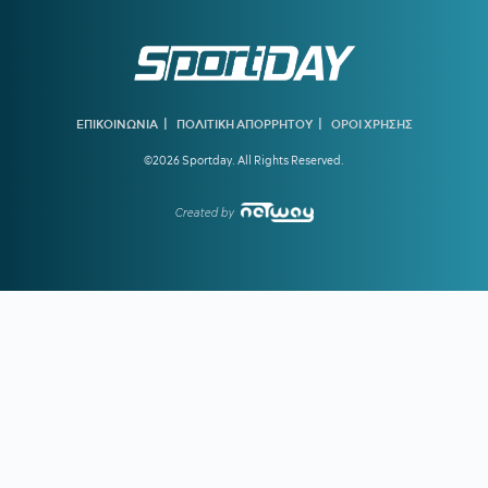
σοβαρό πρόβλημα υγείας - «Πήγα κι ήρθα...»
19:40
ΠΑΟΚ ΜΕΤΑΓΡΑΦΕΣ:
Στα ραντάρ του «Δικεφάλου» ο
Τένγκστεν της Φέγενορντ
19:23
ΟΛΥΜΠΙΑΚΟΣ:
Τα δεδομένα για Γουόκαπ – Συνεχίζει να
|
|
ενδιαφέρεται η Dubai BC
ΕΠΙΚΟΙΝΩΝΙΑ
ΠΟΛΙΤΙΚΗ ΑΠΟΡΡΗΤΟΥ
ΟΡΟΙ ΧΡΗΣΗΣ
©2026 Sportday. All Rights Reserved.
18:39
ΑΡΗΣ ΜΕΤΑΓΡΑΦΕΣ:
Στο στόχαστρο ο Ζερεμί Πετρίς της
Γουότφορντ
Created by
18:33
ΔΗΜΗΤΡΗΣ ΓΙΑΝΝΑΚΟΠΟΥΛΟΣ:
«Γι' αυτό αλλάξαμε
ταχύτητα φέτος - Δεν θεωρώ ότι η περασμένη σεζόν ήταν
αποτυχημένη»