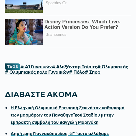
# Α1 Γυναικών
# Αλεξάνταρ Τσίριτς
# Ολυμπιακός
TAGS
# Ολυμπιακός πόλο Γυναικών
# Πόλο
# Σπορ
ΔΙΑΒΑΣΤΕ ΑΚΟΜΑ
Η Ελληνική Ολυμπιακή Επιτροπή ξεκινά τον καθαρισμό
των μαρμάρων του Παναθηναϊκού Σταδίου με την
έμπρακτη συμβολή του Βαγγέλη Μαρινάκη
Δημήτρης Γιαννακόπουλος: «Γι' αυτό αλλάξαμε