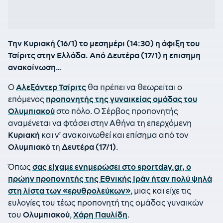
Την Κυριακή (16/1) το μεσημέρι (14:30) η άφιξη του
Τσίριτς στην Ελλάδα. Από Δευτέρα (17/1) η επισημη
ανακοίνωση…
Ο
Αλεξάντερ Τσίριτς
θα πρέπει να θεωρείται ο
επόμενος
προπονητής της γυναικείας ομάδας του
Ολυμπιακού
στο πόλο. Ο Σέρβος προπονητής
αναμένεται να φτάσει στην Αθήνα τη επερχόμενη
Κυριακή
και ν’ ανακοινωθεί και επίσημα από τον
Ολυμπιακό
τη
Δευτέρα (17/1)
.
Όπως
σας είχαμε ενημερώσει στο sportday.gr, ο
πρώην προπονητής της
Εθνικής Ιράν
ήταν πολύ ψηλά
στη λίστα των «ερυθρολεύκων»
, μιας και είχε τις
ευλογίες του τέως προπονητή της ομάδας γυναικών
του
Ολυμπιακού
,
Χάρη Παυλίδη
.