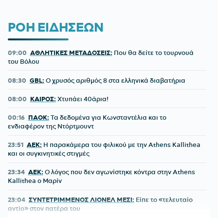
ΡΟΗ ΕΙΔΗΣΕΩΝ
09:00
ΑΘΛΗΤΙΚΕΣ ΜΕΤΑΔΟΣΕΙΣ:
Που θα δείτε το τουρνουά
του Βόλου
08:30
GBL:
O χρυσός αριθμός 8 στα ελληνικά διαβατήρια
08:00
ΚΑΙΡΟΣ:
Χτυπάει 40άρια!
00:16
ΠΑΟΚ:
Τα δεδομένα για Κωνσταντέλια και το
ενδιαφέρον της Ντόρτμουντ
23:51
ΑΕΚ:
Η παρακάμερα του φιλικού με την Athens Kallithea
και οι συγκινητικές στιγμές
23:34
ΑΕΚ:
Ο λόγος που δεν αγωνίστηκε κόντρα στην Athens
Kallithea ο Μαρίν
23:04
ΣΥΝΤΕΤΡΙΜΜΕΝΟΣ ΛΙΟΝΕΛ ΜΕΣΙ:
Είπε το «τελευταίο
αντίο» στον πατέρα του