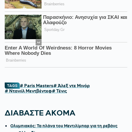
# Paris Μasters
# Άλεξ ντε Μινόρ
TAGS
# Ντανιίλ Μεντβέντεφ
# Τένις
ΔΙΑΒΑΣΤΕ ΑΚΟΜΑ
Ολυμπιακός: Τα πλάνα του Μεντιλίμπαρ για τη ρεβάνς