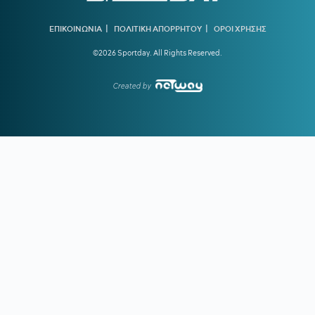
ντεμπούτο του και ο Γκατσίνοβιτς... έπαθε Γιόβιτς
|
|
21:21
ΑΕΚ:
Αποδοκιμάστηκε ο Αγγελόπουλος στην «Allwyn
ΕΠΙΚΟΙΝΩΝΙΑ
ΠΟΛΙΤΙΚΗ ΑΠΟΡΡΗΤΟΥ
ΟΡΟΙ ΧΡΗΣΗΣ
Arena»
©2026 Sportday. All Rights Reserved.
21:11
ΟΦΗ:
Τρέλα του κόσμου για το Σούπερ Καπ
Created by
20:57
ΛΙΟΝΕΛ ΜΕΣΙ:
Η τελευταία φορά που ο πατέρας του τον
είδε από κοντά να παίζει