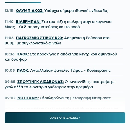
12:15
ΟΛΥΜΠΙΑΚΟΣ:
Υπάρχει σήμερα ιδανική ενδεκάδα;
11:40
ΒΙΛΕΡΜΠΑΝ:
Στο τραπέζι η πώληση στην οικογένεια
Μπας – Οι διαπραγματεύσεις και το ποσό
11:06
ΠΑΓΚΟΣΜΙΟ ΣΤΙΒΟΥ Κ20:
Ασημένια η Ρούσσου στα
800μ. με συγκλονιστικό φινάλε
10:36
ΠΑΟΚ:
Στο προσκήνιο η απόκτηση κεντρικού αμυντικού
και δυο φορ
10:05
ΠΑΟΚ:
Αντάλλαξαν φανέλες Τζίμας - Κουλιεράκης
09:35
ΣΠΟΡΤΙΝΓΚ ΛΙΣΑΒΟΝΑΣ:
Ο Ιωναννίδης επέστρεψε με
γκολ αλλά τα λιοντάρια γκέλαραν στην πρεμιέρα
09:02
ΝΟΤΙΓΧΑΜ:
Ολοκληρώνει τη μεταγραφή Ντιομαντέ
08:30
ΠΑΝΑΘΗΝΑΪΚΟΣ:
Η απουσία που είναι σαν «δώρο» και
ο παίκτης που καλείται να βγάλει τα κάστανα απ' τη φωτιά
ΟΛΕΣ ΟΙ ΕΙΔΗΣΕΙΣ >
08:00
ΚΑΙΡΟΣ:
Ακάθεκτος ο υδράργυρος που οδεύει προς τους