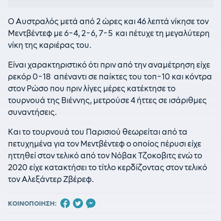
O Αυστραλός μετά από 2 ώρες και 46 λεπτά νίκησε τον
Μεντβέντεφ με 6-4, 2-6, 7-5 και πέτυχε τη μεγαλύτερη
νίκη της καριέρας του.
Είναι χαρακτηριστικό ότι πριν από την αναμέτρηση είχε
ρεκόρ 0-18 απέναντι σε παίκτες του τοπ-10 και κόντρα
στον Ρώσο που πριν λίγες μέρες κατέκτησε το
τουρνουά της Βιέννης, μετρούσε 4 ήττες σε ισάριθμες
συναντήσεις.
Και το τουρνουά του Παρισιού θεωρείται από τα
πετυχημένα για τον Μεντβέντεφ ο οποίος πέρυσι είχε
ηττηθεί στον τελικό από τον Νόβακ Τζοκοβιτς ενώ το
2020 είχε κατακτήσει το τίτλο κερδίζοντας στον τελικό
τον Αλεξάντερ Ζβέρεφ.
ΚΟΙΝΟΠΟΙΗΣΗ: