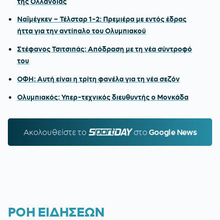
της Ολλανδίας
Ναϊμέγκεν – Τέλσταρ 1-2: Πρεμιέρα με εντός έδρας
ήττα για την αντίπαλο του Ολυμπιακού
Στέφανος Τσιτσιπάς: Απόδραση με τη νέα σύντροφό
του
ΟΦΗ: Αυτή είναι η τρίτη φανέλα για τη νέα σεζόν
Ολυμπιακός: Υπερ-τεχνικός διευθυντής ο Μονκάδα
Ακολουθείστε τo
SPORTDAY.GR
στο
Google News
ΡΟΗ ΕΙΔΗΣΕΩΝ