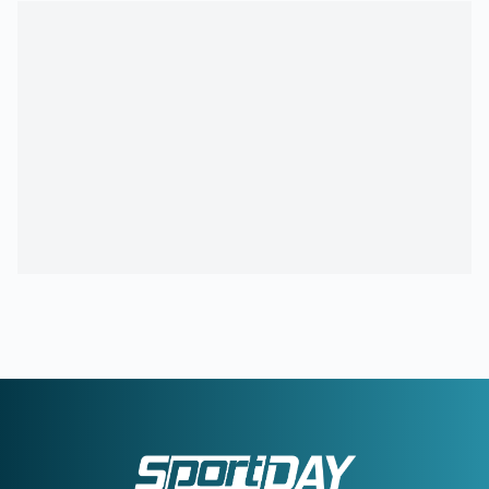
40!
00:17
ΟΛΥΜΠΙΑΚΟΣ:
Οι λόγοι που ο Ζότα Σίλβα έχει
«κλειδώσει» θέση στην ενδεκάδα στη ρεβάνς της Ολλανδίας
23:56
ΜΠΑΡΤΣΕΛΟΝΑ:
Το συγκινητικό αντίο στον πατέρα του
Μέσι
23:35
ΟΦΗ ΑΠΟ ΚΟΥΝΙΑ:
Ο νεότερος κάτοχος διαρκείας του
ΟΦΗ είναι... 2 μηνών
23:28
ΓΙΑΝΝΗΣ ΚΩΝΣΤΑΝΤΕΛΙΑΣ:
Έγινε μπαμπάς για δεύτερη
φορά
22:51
ΠΑΝΑΘΗΝΑΪΚΟΣ:
Εύκολη νίκη για την ΤΣΣΚΑ 1948 πριν
από τη ρεβάνς
22:33
ΝΙΚΟΛΙΤΣ:
«Τα επίσημα είναι διαφορετικά παιχνίδια» -
Τι είπε για τις μεταγραφές
22:24
ΑΡΗΣ:
Δύο διαφορετικά πρόσωπα στο 2-2 με τον
Πανσερραϊκό
22:01
ΑΕΚ-ATHENS KALLITHEA 4-0:
Ο Βιτάλις σκόραρε στο