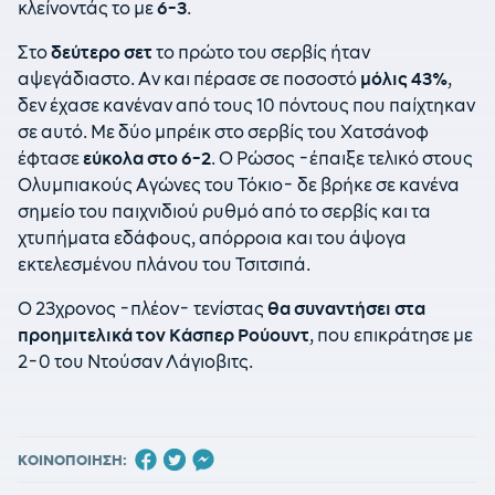
κλείνοντάς το με
6-3
.
Στο
δεύτερο σετ
το πρώτο του σερβίς ήταν
αψεγάδιαστο. Αν και πέρασε σε ποσοστό
μόλις 43%
,
δεν έχασε κανέναν από τους 10 πόντους που παίχτηκαν
σε αυτό. Με δύο μπρέικ στο σερβίς του Χατσάνοφ
έφτασε
εύκολα στο 6-2
. Ο Ρώσος -έπαιξε τελικό στους
Ολυμπιακούς Αγώνες του Τόκιο- δε βρήκε σε κανένα
σημείο του παιχνιδιού ρυθμό από το σερβίς και τα
χτυπήματα εδάφους, απόρροια και του άψογα
εκτελεσμένου πλάνου του Τσιτσιπά.
Ο 23χρονος -πλέον- τενίστας
θα συναντήσει στα
προημιτελικά τον Κάσπερ Ρούουντ
, που επικράτησε με
2-0 του Ντούσαν Λάγιοβιτς.
ΚΟΙΝΟΠΟΙΗΣΗ: