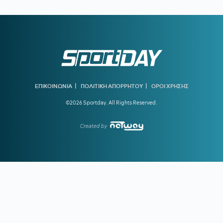
11:04
ΑΕΛ:
Ανακοίνωσε τον Ρισβάνη
10:36
ΠΑΝΑΙΤΩΛΙΚΟΣ:
Επισημοποίησε τις μεταγραφές των
Νακάμπα και Τζενεπό
10:04
ΗΡΑΚΛΗΣ:
Κίνηση για Νταμ Γκείγ
09:32
ΟΦΗ:
Δουλειά ενόψει ΑΕΚ
|
|
ΕΠΙΚΟΙΝΩΝΙΑ
ΠΟΛΙΤΙΚΗ ΑΠΟΡΡΗΤΟΥ
ΟΡΟΙ ΧΡΗΣΗΣ
09:00
ΑΘΛΗΤΙΚΕΣ ΜΕΤΑΔΟΣΕΙΣ:
Πού θα δείτε τα φιλικά που
©2026 Sportday. All Rights Reserved.
δίνουν ΑΕΚ και Άρης
Created by