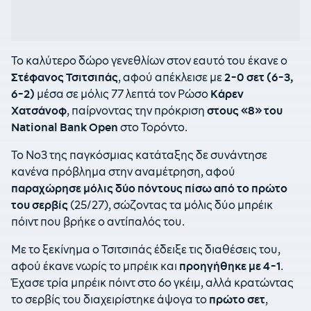
Το καλύτερο δώρο γενεθλίων στον εαυτό του έκανε ο
Στέφανος Τσιτσιπάς
, αφού απέκλεισε με
2-0 σετ (6-3,
6-2)
μέσα σε μόλις 77 λεπτά τον Ρώσο
Κάρεν
Χατσάνοφ
, παίρνοντας την πρόκριση
στους «8» του
National Bank Open
στο Τορόντο.
Το Νο3 της παγκόσμιας κατάταξης δε συνάντησε
κανένα πρόβλημα στην αναμέτρηση, αφού
παραχώρησε μόλις δύο πόντους πίσω από το πρώτο
του σερβίς
(25/27), σώζοντας τα μόλις δύο μπρέικ
πόιντ που βρήκε ο αντίπαλός του.
Με το ξεκίνημα ο Τσιτσιπάς έδειξε τις διαθέσεις του,
αφού έκανε νωρίς το μπρέικ και
προηγήθηκε με 4-1
.
Έχασε τρία μπρέικ πόιντ στο 6ο γκέιμ, αλλά κρατώντας
το σερβίς του διαχειρίστηκε άψογα το
πρώτο σετ
,