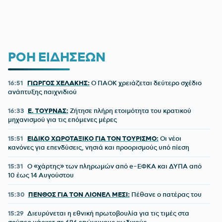
ΡΟΗ ΕΙΔΗΣΕΩΝ
16:51
ΓΙΩΡΓΟΣ ΧΕΛΑΚΗΣ:
Ο ΠΑΟΚ χρειάζεται δεύτερο σχέδιο
ανάπτυξης παιχνιδιού
16:33
Ε. ΤΟΥΡΝΑΣ:
Ζήτησε πλήρη ετοιμότητα του κρατικού
μηχανισμού για τις επόμενες μέρες
15:51
ΕΙΔΙΚΟ ΧΩΡΟΤΑΞΙΚΟ ΓΙΑ ΤΟΝ ΤΟΥΡΙΣΜΟ:
Οι νέοι
κανόνες για επενδύσεις, νησιά και προορισμούς υπό πίεση
15:31
Ο «χάρτης» των πληρωμών από e-ΕΦΚΑ και ΔΥΠΑ από
10 έως 14 Αυγούστου
15:30
ΠΕΝΘΟΣ ΓΙΑ ΤΟΝ ΛΙΟΝΕΛ ΜΕΣΙ:
Πέθανε ο πατέρας του
15:29
Διευρύνεται η εθνική πρωτοβουλία για τις τιμές στα
σούπερ μάρκετ σε 686 επώνυμους κωδικούς