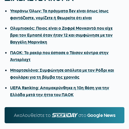
Υπεράνω Όλων: Τα πράγματα δεν είναι όπως ίσως
φαντάζεστε, νομίζετε ή θεωρείτε ότι είναι
Ολυμπιακός: Ποιος είναι ο Ζοφρέ Μονκαντά που είχε
βρει τον Εμπαπέ όταν ήταν 12 και συμφώνησε με τον
Βαγγέλη Μαρινάκη
ΠΑΟΚ: Το ρεκόρ που έσπασε ο Τάισον κόντρα στην
Άντερλεχτ
Μπαρτσελόνα: Συμφώνησε απόλυτα με τον Ρόδρι και
φουλάρει για τη βόμβα της χρονιάς
UEFA Ranking: Απομακρύνθηκε η 10η θέση για την
Ελλάδα μετά την ήττα του ΠΑΟΚ
Ακολουθείστε τo
SPORTDAY.GR
στο
Google News