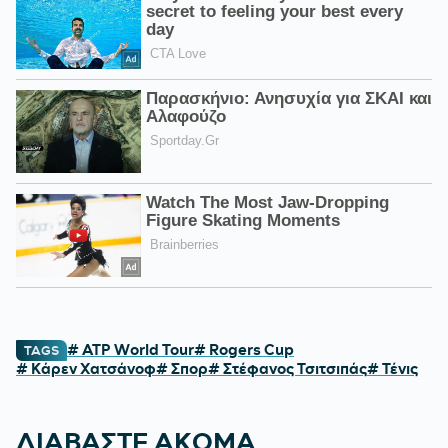
# ATP World Tour
# Rogers Cup
TAGS
# Κάρεν Χατσάνοφ
# Σπορ
# Στέφανος Τσιτσιπάς
# Τένις
ΔΙΑΒΑΣΤΕ ΑΚΟΜΑ