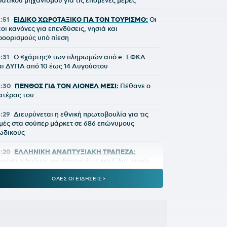
ρατικού μηχανισμού για τις επόμενες μέρες
5:51
ΕΙΔΙΚΟ ΧΩΡΟΤΑΞΙΚΟ ΓΙΑ ΤΟΝ ΤΟΥΡΙΣΜΟ:
Οι
έοι κανόνες για επενδύσεις, νησιά και
ροορισμούς υπό πίεση
5:31
Ο «χάρτης» των πληρωμών από e-ΕΦΚΑ
αι ΔΥΠΑ από 10 έως 14 Αυγούστου
5:30
ΠΕΝΘΟΣ ΓΙΑ ΤΟΝ ΛΙΟΝΕΛ ΜΕΣΙ:
Πέθανε ο
ατέρας του
5:29
Διευρύνεται η εθνική πρωτοβουλία για τις
ιμές στα σούπερ μάρκετ σε 686 επώνυμους
ωδικούς
5:20
ΕΛΛΗΝΙΚΗ ΑΝΑΠΤΥΞΙΑΚΗ ΤΡΑΠΕΖΑ:
νοίγει ο δρόμος για δάνεια έως και 5 δισ. ευρώ
τους μικρομεσαίους
ΟΛΕΣ ΟΙ ΕΙΔΗΣΕΙΣ >
5:14
Με ταχείς ρυθμούς οι διαδικασίες
ποκατάστασης μετά την πυρκαγιά στη Δυτική
ττική
5:00
ΟΦΗ:
Αυτή είναι η τρίτη φανέλα για τη νέα