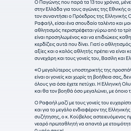
Ο Παγώνης που παρά τα 13 του χρόνια, μένε
στην Ελλάδα για τους αγώνες της Εθνικής 
τον συναντήσει ο Πρόεδρος της Ελληνικής 
Ραφαήλ, είσαι ένα σπουδαίο ταλέντο και μας
αθλητισμός περιστρέφεται γύρω από το τρίπ
είναι προσηλωμένος και να επιδιώκεις καθ
κερδίζεις αυτά που δίνει. Γιατί ο αθλητισμό
αξίες και ο καλός αθλητής πρέπει να είναι κ
συνεχάρη και τους γονείς του, Βασίλη και Ε
«Ο μεγαλύτερος υποστηρικτής της προσπάθε
είναι οι γονείς και χωρίς τη βοήθεια σας, 
όλους για όσα έχετε πετύχει. Η Ελληνική Ο
και θα τον βοηθά όσο μεγαλώνει, με όποιο
Ο Ραφαήλ μαζί με τους γονείς του ευχαρίστ
και για το μεγάλο ενδιαφέρον της Ελληνική
συζήτησης, ο κ. Κούβελος αστειευόμενος πρ
νεαρό πρωταθλητή να απαντά με ετοιμότητα
0 υπέρ σας»!