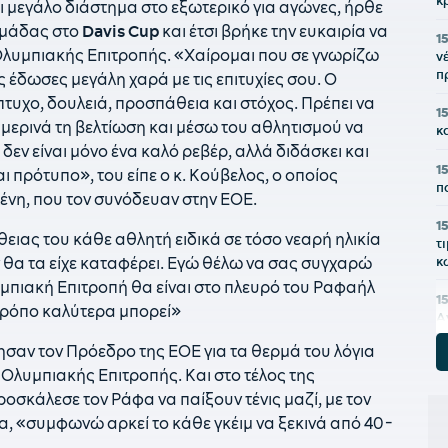
κ
ι μεγάλο διάστημα στο εξωτερικό για αγώνες, ήρθε
ομάδας στο
Davis Cup
και έτσι βρήκε την ευκαιρία να
1
Ολυμπιακής Επιτροπής. «Xαίρομαι που σε γνωρίζω
ν
π
 έδωσες μεγάλη χαρά με τις επιτυχίες σου. Ο
τυχο, δουλειά, προσπάθεια και στόχος. Πρέπει να
1
ημερινά τη βελτίωση και μέσω του αθλητισμού να
κ
ς δεν είναι μόνο ένα καλό ρεβέρ, αλλά διδάσκει και
1
αι πρότυπο», του είπε ο κ. Κούβελος, ο οποίος
π
λένη, που τον συνόδευαν στην ΕΟΕ.
1
ιας του κάθε αθλητή ειδικά σε τόσο νεαρή ηλικία
τ
κ
δεν θα τα είχε καταφέρει. Εγώ θέλω να σας συγχαρώ
λυμπιακή Επιτροπή θα είναι στο πλευρό του Ραφαήλ
1
 τρόπο καλύτερα μπορεί»
Α
σ
ησαν τον Πρόεδρο της ΕΟΕ για τα θερμά του λόγια
ς Ολυμπιακής Επιτροπής. Και στο τέλος της
1
α
οσκάλεσε τον Ράφα να παίξουν τένις μαζί, με τον
Α
, «συμφωνώ αρκεί το κάθε γκέιμ να ξεκινά από 40-
1