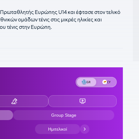
σ
Πρωταθλητής Ευρώπης U14 και έφτασε στον τελικό
1
νικών ομάδων τένις στις μικρές ηλικίες και
γ
ου τένις στην Ευρώπη.
1
φ
1
τ
1
Φ
1
γ
ρ
1
Μ
1