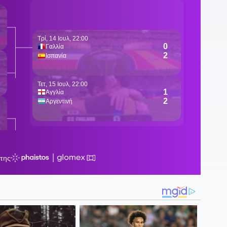
1
μ
1
0
0
φ
0
σ