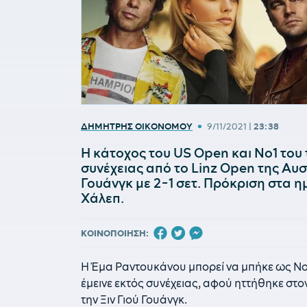
•
ΔΗΜΗΤΡΗΣ ΟΙΚΟΝΟΜΟΥ
9/11/2021
|
23:38
Η κάτοχος του US Open και Νο1 του
συνέχειας από το Linz Open της Αυστ
Γουάνγκ με 2-1 σετ. Πρόκριση στα η
Χάλεπ.
ΚΟΙΝΟΠΟΙΗΣΗ:
Η Έμα Ραντουκάνου μπορεί να μπήκε ως Νο1
έμεινε εκτός συνέχειας, αφού ηττήθηκε στ
την Ξιν Γιού Γουάνγκ.