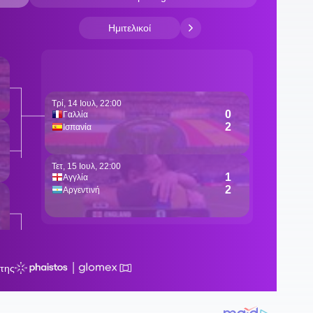
1
μ
1
π
18
ε
ξ