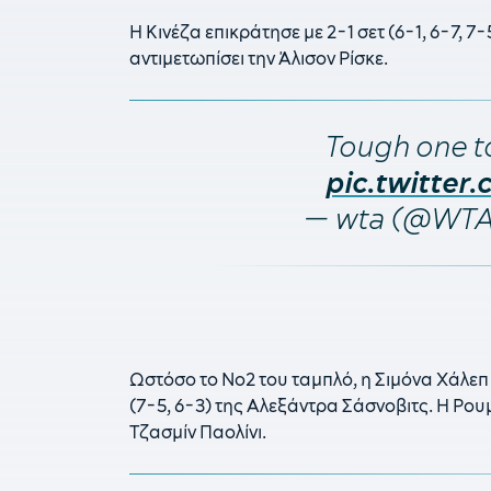
Η Κινέζα επικράτησε με 2-1 σετ (6-1, 6-7, 7
αντιμετωπίσει την Άλισον Ρίσκε.
Tough one to
pic.twitte
— wta (@WT
Ωστόσο το Νο2 του ταμπλό, η Σιμόνα Χάλεπ
(7-5, 6-3) της Αλεξάντρα Σάσνοβιτς. Η Ρου
Τζασμίν Παολίνι.