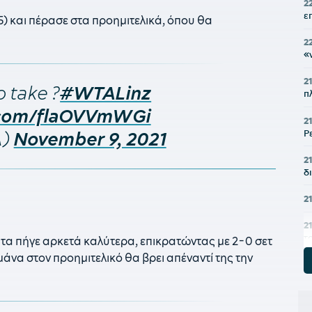
2
ε
-5) και πέρασε στα προημιτελικά, όπου θα
2
«
2
 take ?
#WTALinz
π
r.com/flaOVVmWGi
2
Ρ
A)
November 9, 2021
21
δ
2
2
τ
 τα πήγε αρκετά καλύτερα, επικρατώντας με 2-0 σετ
μάνα στον προημιτελικό θα βρει απέναντί της την
2
τ
2