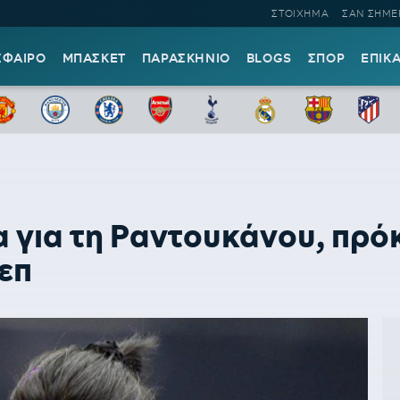
ΣΤΟΙΧΗΜΑ
ΣΑΝ ΣΗΜΕ
ΣΦΑΙΡΟ
ΜΠΑΣΚΕΤ
ΠΑΡΑΣΚΗΝΙΟ
BLOGS
ΣΠΟΡ
ΕΠΙΚ
 για τη Ραντουκάνου, πρό
επ