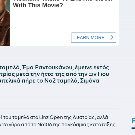
 ταμπλό, Έμα Ραντουκάνου, έμεινε εκτός
ρίας μετά την ήττα της από την Ξιν Γιου
μιτελικά πήρε το Νο2 ταμπλό, Σιμόνα
 του ταμπλό στο Linz Open της Αυστρίας, αλλά
ον 2ο γύρο από το Νο106 της παγκόσμιας κατάταξης,