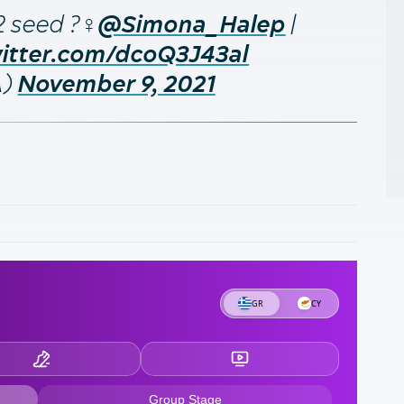
Σ
 seed ?‍♀️
|
@Simona_Halep
2
witter.com/dcoQ3J43al
«
A)
November 9, 2021
2
Π
2
π
1
1
έ
1
κ
1
τ
1
Ο