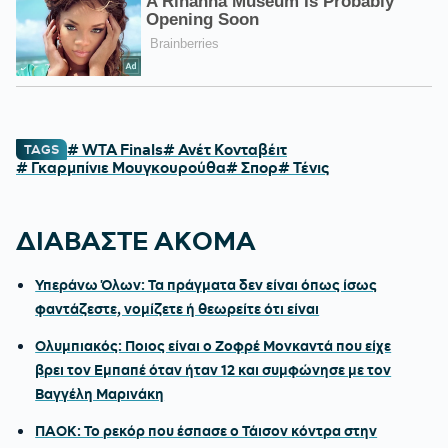
# WTA Finals
# Ανέτ Κονταβέιτ
TAGS
# Γκαρμπίνιε Μουγκουρούθα
# Σπορ
# Τένις
ΔΙΑΒΑΣΤΕ ΑΚΟΜΑ
Υπεράνω Όλων: Τα πράγματα δεν είναι όπως ίσως
φαντάζεστε, νομίζετε ή θεωρείτε ότι είναι
Ολυμπιακός: Ποιος είναι ο Ζοφρέ Μονκαντά που είχε
βρει τον Εμπαπέ όταν ήταν 12 και συμφώνησε με τον
Βαγγέλη Μαρινάκη
ΠΑΟΚ: Το ρεκόρ που έσπασε ο Τάισον κόντρα στην