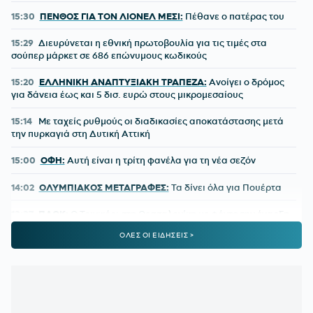
15:30
ΠΕΝΘΟΣ ΓΙΑ ΤΟΝ ΛΙΟΝΕΛ ΜΕΣΙ:
Πέθανε ο πατέρας του
15:29
Διευρύνεται η εθνική πρωτοβουλία για τις τιμές στα
σούπερ μάρκετ σε 686 επώνυμους κωδικούς
15:20
ΕΛΛΗΝΙΚΗ ΑΝΑΠΤΥΞΙΑΚΗ ΤΡΑΠΕΖΑ:
Ανοίγει ο δρόμος
για δάνεια έως και 5 δισ. ευρώ στους μικρομεσαίους
15:14
Με ταχείς ρυθμούς οι διαδικασίες αποκατάστασης μετά
την πυρκαγιά στη Δυτική Αττική
15:00
ΟΦΗ:
Αυτή είναι η τρίτη φανέλα για τη νέα σεζόν
14:02
ΟΛΥΜΠΙΑΚΟΣ ΜΕΤΑΓΡΑΦΕΣ:
Τα δίνει όλα για Πουέρτα
13:37
ΠΑΟΚ:
Ο Τρινκιέρι στη Θεσσαλονίκη με φόντο την έναρξη
της προετοιμασίας
ΟΛΕΣ ΟΙ ΕΙΔΗΣΕΙΣ >
13:05
ΦΕΝΕΡΜΠΑΧΤΣΕ:
«Ο Παυλίδης αποδέχτηκε την πρόταση
– Ανένδοτη η Μπενφίκα»
12:32
ΓΙΩΡΓΟΣ ΚΟΥΤΣΙΑΣ:
Ντεμπούτο με γκολ στη Φαμαλικάο