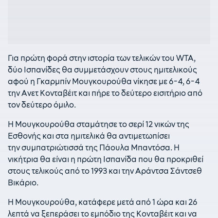
Για πρώτη φορά στην ιστορία των τελικών του WTA,
δύο Ισπανίδες θα συμμετάσχουν στους ημιτελικούς
αφού η Γκαρμπίν Μουγκουρούθα νίκησε με 6-4, 6-4
την Ανετ Κονταβέιτ και πήρε το δεύτερο εισιτήριο από
τον δεύτερο όμιλο.
Η Μουγκουρούθα σταμάτησε το σερί 12 νικών της
Εσθονής και στα ημιτελικά θα αντιμετωπίσει
την συμπατριώτισσά της Πάουλα Μπαντόσα. Η
νικήτρια θα είναι η πρώτη Ισπανίδα που θα προκριθεί
στους τελικούς από το 1993 και την Αράντσα Σάντσεθ
Βικάριο.
Η Μουγκουρούθα, κατάφερε μετά από 1 ώρα και 26
λεπτά να ξεπεράσει το εμπόδιο της Κονταβέιτ και να