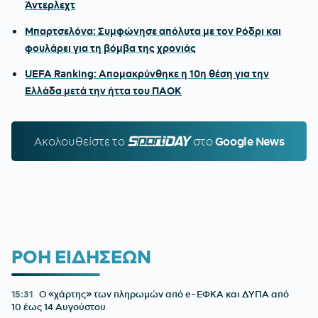
Άντερλεχτ
Μπαρτσελόνα: Συμφώνησε απόλυτα με τον Ρόδρι και
φουλάρει για τη βόμβα της χρονιάς
UEFA Ranking: Απομακρύνθηκε η 10η θέση για την
Ελλάδα μετά την ήττα του ΠΑΟΚ
Ακολουθείστε τo
SPORTDAY.GR
στο
Google News
ΡΟΗ ΕΙΔΗΣΕΩΝ
15:31
Ο «χάρτης» των πληρωμών από e-ΕΦΚΑ και ΔΥΠΑ από
10 έως 14 Αυγούστου