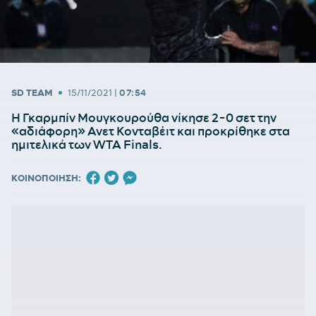
•
SD TEAM
15/11/2021
|
07:54
Η Γκαρμπίν Μουγκουρούθα νίκησε 2-0 σετ την
«αδιάφορη» Ανετ Κονταβέιτ και προκρίθηκε στα
ημιτελικά των WTA Finals.
ΚΟΙΝΟΠΟΙΗΣΗ: