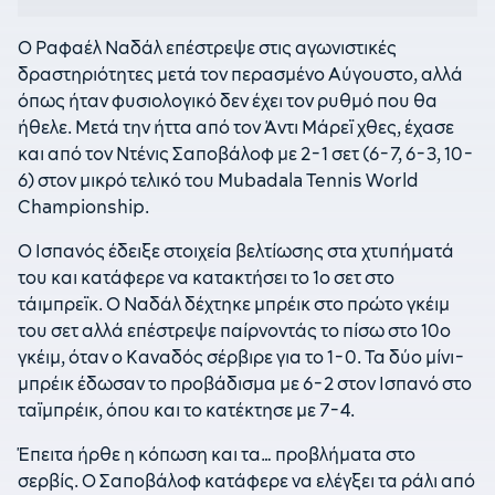
Ο Ραφαέλ Ναδάλ επέστρεψε στις αγωνιστικές
δραστηριότητες μετά τον περασμένο Αύγουστο, αλλά
όπως ήταν φυσιολογικό δεν έχει τον ρυθμό που θα
ήθελε. Μετά την ήττα από τον Άντι Μάρεϊ χθες, έχασε
και από τον Ντένις Σαποβάλοφ με 2-1 σετ (6-7, 6-3, 10-
6) στον μικρό τελικό του Mubadala Tennis World
Championship.
Ο Ισπανός έδειξε στοιχεία βελτίωσης στα χτυπήματά
του και κατάφερε να κατακτήσει το 1ο σετ στο
τάιμπρεϊκ. Ο Ναδάλ δέχτηκε μπρέικ στο πρώτο γκέιμ
του σετ αλλά επέστρεψε παίρνοντάς το πίσω στο 10ο
γκέιμ, όταν ο Καναδός σέρβιρε για το 1-0. Τα δύο μίνι-
μπρέικ έδωσαν το προβάδισμα με 6-2 στον Ισπανό στο
ταϊμπρέικ, όπου και το κατέκτησε με 7-4.
Έπειτα ήρθε η κόπωση και τα… προβλήματα στο
σερβίς. Ο Σαποβάλοφ κατάφερε να ελέγξει τα ράλι από