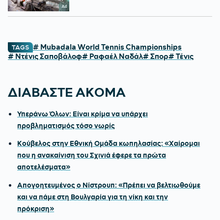
# Mubadala World Tennis Championships
TAGS
# Ντένις Σαποβάλοφ
# Ραφαέλ Ναδάλ
# Σπορ
# Τένις
ΔΙΑΒΑΣΤΕ ΑΚΟΜΑ
Υπεράνω Όλων: Είναι κρίμα να υπάρχει
προβληματισμός τόσο νωρίς
Κούβελος στην Εθνική Ομάδα κωπηλασίας: «Χαίρομαι
που η ανακαίνιση του Σχινιά έφερε τα πρώτα
αποτελέσματα»
Απογοητευμένος ο Νίστρουπ: «Πρέπει να βελτιωθούμε
και να πάμε στη Βουλγαρία για τη νίκη και την
πρόκριση»