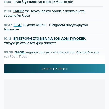
11:56
Είναι λίγο άδικο να είσαι ο Ολυμπιακός
11:23
ΠΑΟΚ:
Με Γιαννούλη και Λουσέ η ανανεωμένη
ευρωπαϊκή λίστα
10:47
FIFA:
«Έγιναν λάθη» – Η δημόσια συγγνώμη του
Ινφαντίνο
10:12
ΕΠΙΣΤΡΟΦΗ ΣΤΟ NBA ΓΙΑ ΤΟΝ ΛΟΝΙ ΓΟΥΟΚΕΡ:
Υπέγραψε στους Ντένβερ Νάγκετς
09:38
ΠΑΟΚ:
Δημοσίευμα για ενδιαφέρον του Δικεφάλου για
τον Ρόμπι Γιουρ
09:02
EUROLEAGUE:
«Ο Ολυμπιακός κοιτάζει τον Μποθ Γκαχ»
ΟΛΕΣ ΟΙ ΕΙΔΗΣΕΙΣ >
08:30
ΠΑΝΑΘΗΝΑΪΚΟΣ:
Όλοι δίκιο έχουν, αλλά πού θα το
βρουν;
08:02
ΑΘΛΗΤΙΚΕΣ ΜΕΤΑΔΟΣΕΙΣ:
Πού θα δείτε το ΠΑΟΚ -
Άντερλεχτ
00:25
ΠΑΝΑΘΗΝΑΪΚΟΣ:
Δείξε μου τα χαφ σου, να σου πω τι
ομάδα έχεις