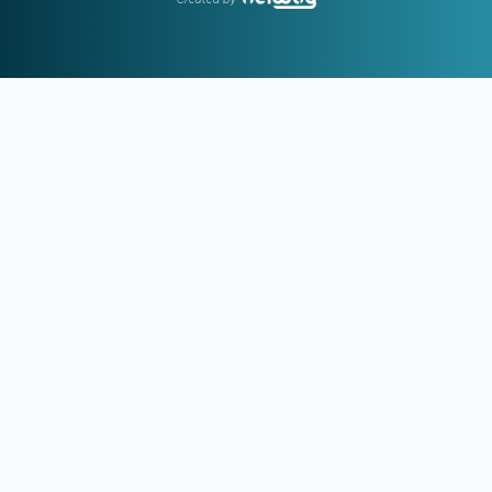
του Γιάγκουσιτς
21:37
ΒΙΝΙΣΙΟΥΣ:
Μένει στη Ρεάλ Μαδρίτης