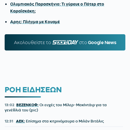
Ολυμπιακός Παρασκήνιο: Τι γύρευε ο Πότερ στο
Καραϊσκάκη;
Αρης: Πλήγμα με Κουαμέ
Ακολουθείστε τo
SPORTDAY.GR
στο
Google News
ΡΟΗ ΕΙΔΗΣΕΩΝ
13:02
ΒΕΖΕΝΚΟΦ:
Οι ευχές του Μίλερ-ΜακΙντάιρ για τα
γενέθλιά του (pic)
12:31
ΑΕΚ:
Επίσημα στα κιτρινόμαυρα ο Μιλάν Βιτάλις