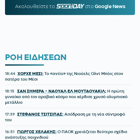
Ακολουθείστε τo
SPORTDAY.GR
στο
Google News
ΡΟΗ ΕΙΔΗΣΕΩΝ
18:44
ΧΟΡΧΕ ΜΕΣΙ:
To «αντίο» της Νιούελς Ολντ Μπόις στον
πατέρα του Μέσι
18:15
ΣΑΝ ΣΗΜΕΡΑ - ΝΑΟΥΑΛ ΕΛ ΜΟΥΤΑΟΥΑΚΙΛ:
Η πρώτη
γυναίκα από τον αραβικό κόσμο που κέρδισε χρυσό ολυμπιακό
μετάλλιο
17:39
ΣΤΕΦΑΝΟΣ ΤΣΙΤΣΙΠΑΣ:
Απόδραση με τη νέα σύντροφό
του
16:51
ΓΙΩΡΓΟΣ ΧΕΛΑΚΗΣ:
Ο ΠΑΟΚ χρειάζεται δεύτερο σχέδιο
ανάπτυξης παιχνιδιού