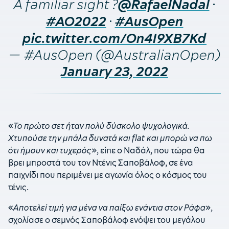
A familiar sight ?
•
@RafaelNadal
•
#AO2022
#AusOpen
pic.twitter.com/On4I9XB7Kd
— #AusOpen (@AustralianOpen)
January 23, 2022
«
Το πρώτο σετ ήταν πολύ δύσκολο ψυχολογικά.
Χτυπούσε την μπάλα δυνατά και flat και μπορώ να πω
ότι ήμουν και τυχερός
», είπε ο Ναδάλ, που τώρα θα
βρει μπροστά του τον Ντένις Σαποβάλοφ, σε ένα
παιχνίδι που περιμένει με αγωνία όλος ο κόσμος του
τένις.
«
Αποτελεί τιμή για μένα να παίξω ενάντια στον Ράφα
»,
σχολίασε ο σεμνός Σαποβάλοφ ενόψει του μεγάλου