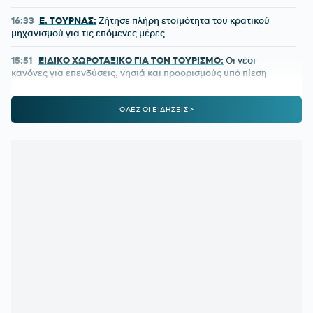
16:33
Ε. ΤΟΥΡΝΑΣ:
Ζήτησε πλήρη ετοιμότητα του κρατικού
μηχανισμού για τις επόμενες μέρες
15:51
ΕΙΔΙΚΟ ΧΩΡΟΤΑΞΙΚΟ ΓΙΑ ΤΟΝ ΤΟΥΡΙΣΜΟ:
Οι νέοι
κανόνες για επενδύσεις, νησιά και προορισμούς υπό πίεση
15:31
Ο «χάρτης» των πληρωμών από e-ΕΦΚΑ και ΔΥΠΑ από
ΟΛΕΣ ΟΙ ΕΙΔΗΣΕΙΣ >
10 έως 14 Αυγούστου
15:30
ΠΕΝΘΟΣ ΓΙΑ ΤΟΝ ΛΙΟΝΕΛ ΜΕΣΙ:
Πέθανε ο πατέρας του
15:29
Διευρύνεται η εθνική πρωτοβουλία για τις τιμές στα
σούπερ μάρκετ σε 686 επώνυμους κωδικούς
15:20
ΕΛΛΗΝΙΚΗ ΑΝΑΠΤΥΞΙΑΚΗ ΤΡΑΠΕΖΑ:
Ανοίγει ο δρόμος
για δάνεια έως και 5 δισ. ευρώ στους μικρομεσαίους
15:14
Με ταχείς ρυθμούς οι διαδικασίες αποκατάστασης μετά
την πυρκαγιά στη Δυτική Αττική
15:00
ΟΦΗ:
Αυτή είναι η τρίτη φανέλα για τη νέα σεζόν
14:02
ΟΛΥΜΠΙΑΚΟΣ ΜΕΤΑΓΡΑΦΕΣ:
Τα δίνει όλα για Πουέρτα