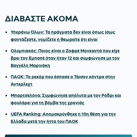
ΔΙΑΒΑΣΤΕ ΑΚΟΜΑ
Υπεράνω Όλων: Τα πράγματα δεν είναι όπως ίσως
φαντάζεστε, νομίζετε ή θεωρείτε ότι είναι
Ολυμπιακός: Ποιος είναι ο Ζοφρέ Μονκαντά που είχε
βρει τον Εμπαπέ όταν ήταν 12 και συμφώνησε με τον
Βαγγέλη Μαρινάκη
ΠΑΟΚ: Το ρεκόρ που έσπασε ο Τάισον κόντρα στην
Άντερλεχτ
Μπαρτσελόνα: Συμφώνησε απόλυτα με τον Ρόδρι και
φουλάρει για τη βόμβα της χρονιάς
UEFA Ranking: Απομακρύνθηκε η 10η θέση για την
Ελλάδα μετά την ήττα του ΠΑΟΚ