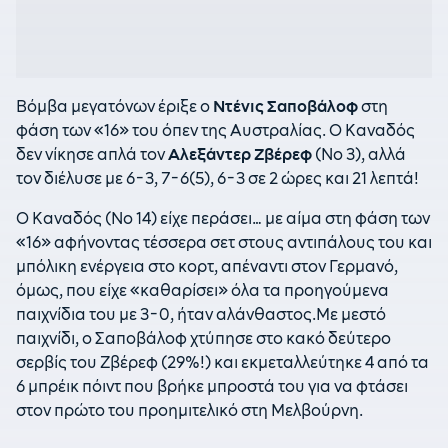
Βόμβα μεγατόνων έριξε ο
Ντένις Σαποβάλοφ
στη
φάση των «16» του όπεν της Αυστραλίας. Ο Καναδός
δεν νίκησε απλά τον
Αλεξάντερ Ζβέρεφ
(Νο 3), αλλά
τον διέλυσε με 6-3, 7-6(5), 6-3 σε 2 ώρες και 21 λεπτά!
Ο Καναδός (Νο 14) είχε περάσει… με αίμα στη φάση των
«16» αφήνοντας τέσσερα σετ στους αντιπάλους του και
μπόλικη ενέργεια στο κορτ, απέναντι στον Γερμανό,
όμως, που είχε «καθαρίσει» όλα τα προηγούμενα
παιχνίδια του με 3-0, ήταν αλάνθαστος.Με μεστό
παιχνίδι, ο Σαποβάλοφ χτύπησε στο κακό δεύτερο
σερβίς του Ζβέρεφ (29%!) και εκμεταλλεύτηκε 4 από τα
6 μπρέικ πόιντ που βρήκε μπροστά του για να φτάσει
στον πρώτο του προημιτελικό στη Μελβούρνη.