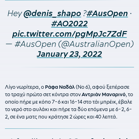
Hey
?
·
@denis_shapo
#AusOpen
#AO2022
pic.twitter.com/pgMpJc7ZdF
— #AusOpen (@AustralianOpen)
January 23, 2022
Λίγο νωρίτερα, ο
Ράφα Ναδάλ
(Νο 6), αφού ξεπέρασε
το τραχύ πρώτο σετ κόντρα στον
Αντριάν Μαναρινό
, το
οποίο πήρε με κόπο 7-6 και 16-14 στο τάι μπρέικ, έβαλε
το νερό στο αυλάκι και πήρε τα δύο επόμενα με 6-2, 6-
2, σε ένα ματς που κράτησε 2 ώρες και 40 λεπτά.