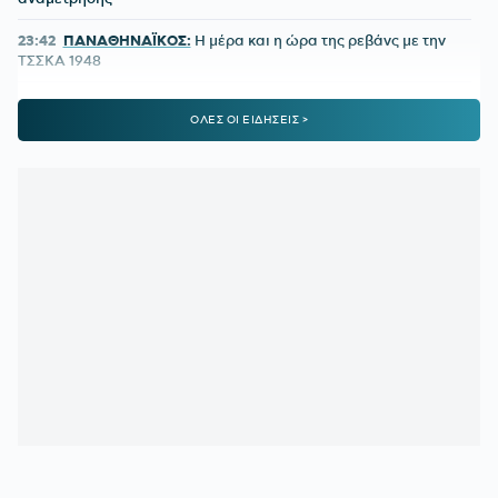
23:42
ΠΑΝΑΘΗΝΑΪΚΟΣ:
Η μέρα και η ώρα της ρεβάνς με την
ΤΣΣΚΑ 1948
23:24
ΠΑΝΑΘΗΝΑΪΚΟΣ-ΤΣΣΚΑ 1948 1-1:
Έτσι δεν πάει
ΟΛΕΣ ΟΙ ΕΙΔΗΣΕΙΣ >
πουθενά
22:09
Παναθηναϊκός - ΤΣΣΚΑ 1948 | 1-1 με το πλασέ του
Ρούσεφ
22:09
ΠΑΝΑΘΗΝΑΪΚΟΣ - ΤΣΣΚΑ 1948:
1-0 με υπέροχη κεφαλιά
του Γιάγκουσιτς
21:37
ΒΙΝΙΣΙΟΥΣ:
Μένει στη Ρεάλ Μαδρίτης
21:33
«Πέταξε» τον Ιούλιο η επιβατική κίνηση - Διακινήθηκαν
3,93 εκατ. επιβάτες
21:28
ΑΡΗΣ-ΠΑΝΘΡΑΚΙΚΟΣ 5-1:
Ορεξάτος και πολλά
υποσχόμενος
21:06
ΠΑΝΑΘΗΝΑΪΚΟΣ:
Το πρώτο μήνυμα του Λιβάι Γκαρσία
και το νούμερο που διάλεξε - Η παρουσίαση αλά Spiderman!