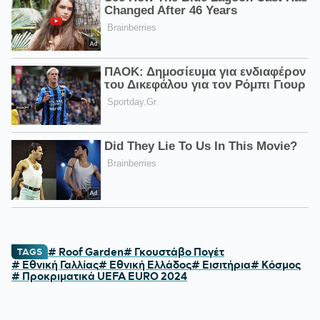
# Roof Garden
# Γκουστάβο Πογέτ
TAGS
# Εθνική Γαλλίας
# Εθνική Ελλάδος
# Εισιτήρια
# Κόσμος
# Προκριματικά UEFA EURO 2024