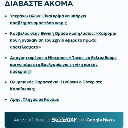
ΔΙΑΒΑΣΤΕ ΑΚΟΜΑ
Υπεράνω Όλων: Είναι κρίμα να υπάρχει
προβληματισμός τόσο νωρίς
Κούβελος στην Εθνική Ομάδα κωπηλασίας: «Χαίρομαι
που η ανακαίνιση του Σχινιά έφερε τα πρώτα
αποτελέσματα»
Απογοητευμένος ο Νίστρουπ: «Πρέπει να βελτιωθούμε
και να πάμε στη Βουλγαρία για τη νίκη και την
πρόκριση»
Ολυμπιακός Παρασκήνιο: Τι γύρευε ο Πότερ στο
Καραϊσκάκη;
Αρης: Πλήγμα με Κουαμέ
Ακολουθείστε τo
SPORTDAY.GR
στο
Google News