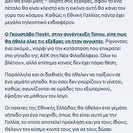
Δεν θα είναι ματς – γιορτή στις εξέδρες, αφού το ένα
πέταλο θα είναι κλειστό και η εικόνα αυτή θα κάνει τον
γύρο του κόσμου. Καθώς η Εθνική Γαλλίας πάντα έχει
μεγάλο τηλεοπτικό ενδιαφέρον.
Ο Γκουστάβο Πογέτ, στην συνέντευξη Τύπου, είπε πως
θα ήθελε όλες τις εξέδρες να ήταν ανοικτές
. Ρίχνοντας
ένα ακόμα… καρφί για την κατάσταση που επικρατεί
στο γήπεδο της ΑΕΚ στη Νέα Φιλαδέλφεια. Όλοι το
βλέπουν, αλλά επίσημα κανείς δεν έχει πάρει θέση.
Παράλληλα και οι διεθνείς θα ήθελαν να παίξουν σε
ένα γεμάτο γήπεδο. Και όσοι δεν γνωρίζουν τι γίνεται,
καθώς αγωνίζονται σε ομάδες του εξωτερικού,
έψαξαν να μάθουν τον λόγο.
Οι παίκτες της Εθνικής Ελλάδας θα ήθελαν ένα γεμάτο
γήπεδο για ένα παιχνίδι, όπως θα είναι αυτό με την
Γαλλία, το οποίο αποτελεί πρόκληση και για τους ίδιους.
Θέλουν τον κόσμο κοντά τους για να τους δώσει