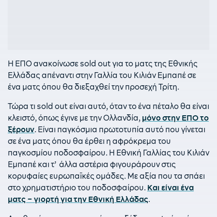
Η ΕΠΟ ανακοίνωσε sold out για το ματς της Εθνικής
Ελλάδας απέναντι στην Γαλλία του Κιλιάν Εμπαπέ σε
ένα ματς όπου θα διεξαχθεί την προσεχή Τρίτη.
Τώρα τι sold out είναι αυτό, όταν το ένα πέταλο θα είναι
κλειστό, όπως έγινε με την Ολλανδία,
μόνο στην ΕΠΟ το
ξέρουν
. Είναι παγκόσμια πρωτοτυπία αυτό που γίνεται
σε ένα ματς όπου θα έρθει η αφρόκρεμα του
παγκοσμίου ποδοσφαίρου. Η Εθνική Γαλλίας του Κιλιάν
Εμπαπέ και τ’ άλλα αστέρια φιγουράρουν στις
κορυφαίες ευρωπαϊκές ομάδες. Με αξία που τα σπάει
στο χρηματιστήριο του ποδοσφαίρου.
Και είναι ένα
ματς – γιορτή για την Εθνική Ελλάδας
.