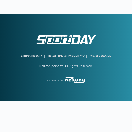
20:22
ΠΑΝΑΘΗΝΑΪΚΟΣ:
Αυτή είναι η ενδεκάδα του Νίστρουπ
για το ματς με την ΤΣΣΚΑ 1948
19:56
ΠΑΟΚ ΜΕΤΑΓΡΑΦΕΣ:
Στη Θεσσαλονίκη για τις υπογραφές
ο Γιαννούλης
19:37
ΑΡΗΣ:
Πλήγμα με Κουαμέ
19:32
ΟΛΥΜΠΙΑΚΟΣ:
Ενδιαφέρον για τον αριστερό μπακ της
Πόρτο, Γκουστάβο Μόουρα
|
|
ΕΠΙΚΟΙΝΩΝΙΑ
ΠΟΛΙΤΙΚΗ ΑΠΟΡΡΗΤΟΥ
ΟΡΟΙ ΧΡΗΣΗΣ
©2026 Sportday. All Rights Reserved.
19:16
ΥΠΕΡΑΝΩ ΟΛΩΝ:
Είναι κρίμα να υπάρχει
προβληματισμός τόσο νωρίς
Created by
18:41
ΓΚΡΕΤΑ ΑΝΤΕΡΣΕΝ:
Πώς μία από τις κορυφαίες
κολυμβήτριες όλων των εποχών κινδύνευσε να πνιγεί στην
πισίνα
18:09
ΠΑΟΚ:
Τι είπε ο Λίσι για τη μεταγραφή του Γιαννούλη