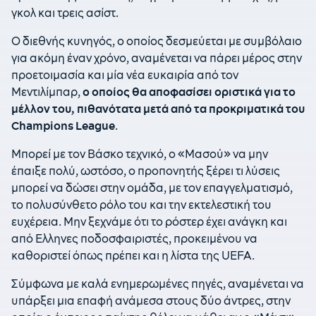
γκολ και τρεις ασίστ.
Ο διεθνής κυνηγός, ο οποίος δεσμεύεται με συμβόλαιο
για ακόμη έναν χρόνο, αναμένεται να πάρει μέρος στην
προετοιμασία και μία νέα ευκαιρία από τον
Μεντιλίμπαρ,
ο οποίος θα αποφασίσει οριστικά για το
μέλλον του, πιθανότατα μετά από τα προκριματικά του
Champions League
.
Μπορεί με τον Βάσκο τεχνικό, ο «Μασού» να μην
έπαιξε πολύ, ωστόσο, ο προπονητής ξέρει τι λύσεις
μπορεί να δώσει στην ομάδα, με τον επαγγελματισμό,
το πολυσύνθετο ρόλο του και την εκτελεστική του
ευχέρεια. Μην ξεχνάμε ότι το ρόστερ έχει ανάγκη και
από Ελληνες ποδοσφαιριστές, προκειμένου να
καθοριστεί όπως πρέπει και η λίστα της UEFA.
Σύμφωνα με καλά ενημερωμένες πηγές, αναμένεται να
υπάρξει μια επαφή ανάμεσα στους δύο άντρες, στην