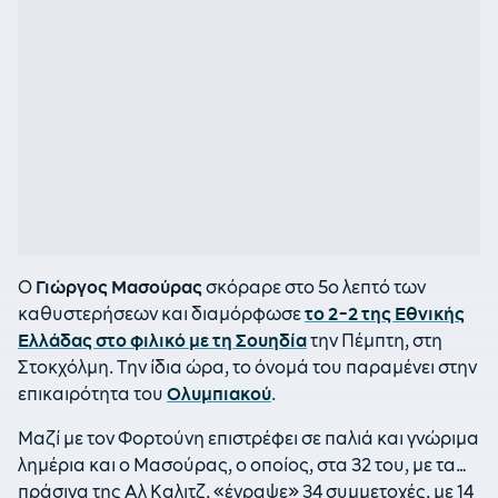
O
Γιώργος Μασούρας
σκόραρε στο 5ο λεπτό των
καθυστερήσεων και διαμόρφωσε
το 2-2 της Εθνικής
Ελλάδας στο φιλικό με τη Σουηδία
την Πέμπτη, στη
Στοκχόλμη. Την ίδια ώρα, το όνομά του παραμένει στην
επικαιρότητα του
Ολυμπιακού
.
Μαζί με τον Φορτούνη επιστρέφει σε παλιά και γνώριμα
λημέρια και ο Μασούρας, ο οποίος, στα 32 του, με τα…
πράσινα της Αλ Καλιτζ, «έγραψε» 34 συμμετοχές, με 14