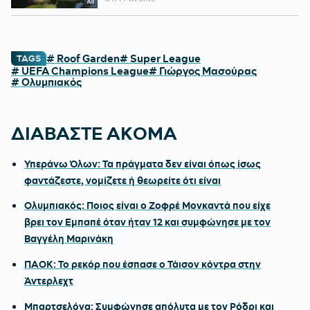
# Roof Garden
# Super League
TAGS
# UEFA Champions League
# Γιώργος Μασούρας
# Ολυμπιακός
ΔΙΑΒΑΣΤΕ ΑΚΟΜΑ
Υπεράνω Όλων: Τα πράγματα δεν είναι όπως ίσως
φαντάζεστε, νομίζετε ή θεωρείτε ότι είναι
Ολυμπιακός: Ποιος είναι ο Ζοφρέ Μονκαντά που είχε
βρει τον Εμπαπέ όταν ήταν 12 και συμφώνησε με τον
Βαγγέλη Μαρινάκη
ΠΑΟΚ: Το ρεκόρ που έσπασε ο Τάισον κόντρα στην
Άντερλεχτ
Μπαρτσελόνα: Συμφώνησε απόλυτα με τον Ρόδρι και