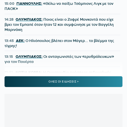
15:00
ΓΙΑΝΝΟΥΛΗΣ:
«Θέλω να παίξω Τσάμπιονς Λιγκ με τον
ΠΑΟΚ»
14:28
ΟΛΥΜΠΙΑΚΟΣ:
Ποιος είναι ο Ζοφρέ Μονκαντά που είχε
βρει τον Εμπαπέ όταν ήταν 12 και συμφώνησε με τον Βαγγέλη
Μαρινάκη
13:45
ΑΕΚ:
Ο Ηλιόπουλος βλέπει στον Μάγερ... το βλέμμα της
τίγρης!
13:15
ΟΛΥΜΠΙΑΚΟΣ:
Οι ανταγωνιστές των «ερυθρόλευκων»
για τον Πουέρτα
12:51
ΝΟΤΙΑ ΚΟΡΕΑ:
Η Ομοσπονδία πρόσφερε σεξουαλικές
υπηρεσίες σε ξένους διαιτητές
ΟΛΕΣ ΟΙ ΕΙΔΗΣΕΙΣ >
12:25
ΑΕΚ:
Ο Πέρισιτς... έκλεψε τον Κόστιτς από την Ένωση
11:50
ΥΠΕΡΑΝΩ ΟΛΩΝ:
Τα πράγματα δεν είναι όπως ίσως
φαντάζεστε, νομίζετε ή θεωρείτε ότι είναι
11:24
ΣΠΟΡΤΙΝΓΚ:
Ο Σουάρες γύρισε σε κακή κατάσταση,
αντέδρασε άσχημα και... έδωσε χώρο στον Ιωαννίδη