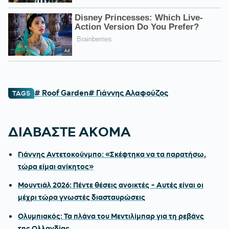
# Roof Garden
# Γιάννης Αλαφούζος
TAGS
ΔΙΑΒΑΣΤΕ ΑΚΟΜΑ
Γιάννης Αντετοκούνμπο: «Σκέφτηκα να τα παρατήσω,
τώρα είμαι ανίκητος»
Μουντιάλ 2026: Πέντε θέσεις ανοικτές - Αυτές είναι οι
μέχρι τώρα γνωστές διασταυρώσεις
Ολυμπιακός: Τα πλάνα του Μεντιλίμπαρ για τη ρεβάνς
της Ολλανδίας