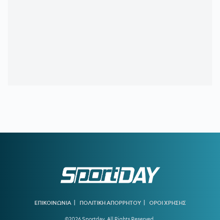
21:11
ΟΦΗ:
Τρέλα του κόσμου για το Σούπερ Καπ
20:57
ΛΙΟΝΕΛ ΜΕΣΙ:
Η τελευταία φορά που ο πατέρας του τον
είδε από κοντά να παίζει
20:33
ΤΖΟΛΑΚΗΣ - ΧΑΛ:
Ντεμπούτο με ήττα
20:11
ΝΑΪΜΕΓΚΕΝ – ΤΕΛΣΤΑΡ 1-2:
Πρεμιέρα με εντός έδρας
ήττα για την αντίπαλο του Ολυμπιακού
19:38
ΟΛΥΜΠΙΑΚΟΣ:
Τα πλάνα του Μεντιλίμπαρ για τη ρεβάνς
της Ολλανδίας
19:10
ΟΦΗ ΜΕΤΑΓΡΑΦΕΣ:
Έκλεισε ακόμα μία εκκρεμότητα -
Παίρνει τον Λορέντσο Ντίκμαν
18:44
ΧΟΡΧΕ ΜΕΣΙ:
To «αντίο» της Νιούελς Ολντ Μπόις στον
πατέρα του Μέσι
18:15
ΝΑΟΥΑΛ ΕΛ ΜΟΥΤΑΟΥΑΚΙΛ:
Η πρώτη γυναίκα από τον
αραβικό κόσμο που κέρδισε χρυσό ολυμπιακό μετάλλιο
|
|
ΕΠΙΚΟΙΝΩΝΙΑ
ΠΟΛΙΤΙΚΗ ΑΠΟΡΡΗΤΟΥ
ΟΡΟΙ ΧΡΗΣΗΣ
17:39
ΣΤΕΦΑΝΟΣ ΤΣΙΤΣΙΠΑΣ:
Απόδραση με τη νέα σύντροφό
©2026 Sportday. All Rights Reserved.