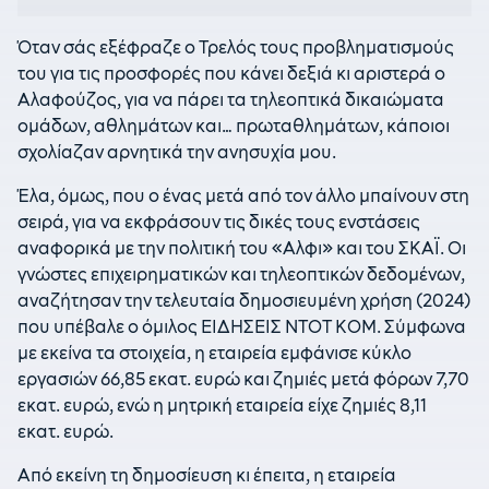
Όταν σάς εξέφραζε ο Τρελός τους προβληματισμούς
του για τις προσφορές που κάνει δεξιά κι αριστερά ο
Αλαφούζος, για να πάρει τα τηλεοπτικά δικαιώματα
ομάδων, αθλημάτων και… πρωταθλημάτων, κάποιοι
σχολίαζαν αρνητικά την ανησυχία μου.
Έλα, όμως, που ο ένας μετά από τον άλλο μπαίνουν στη
σειρά, για να εκφράσουν τις δικές τους ενστάσεις
αναφορικά με την πολιτική του «Αλφι» και του ΣΚΑΪ. Οι
γνώστες επιχειρηματικών και τηλεοπτικών δεδομένων,
αναζήτησαν την τελευταία δημοσιευμένη χρήση (2024)
που υπέβαλε ο όμιλος ΕΙΔΗΣΕΙΣ ΝΤΟΤ ΚΟΜ. Σύμφωνα
με εκείνα τα στοιχεία, η εταιρεία εμφάνισε κύκλο
εργασιών 66,85 εκατ. ευρώ και ζημιές μετά φόρων 7,70
εκατ. ευρώ, ενώ η μητρική εταιρεία είχε ζημιές 8,11
εκατ. ευρώ.
Από εκείνη τη δημοσίευση κι έπειτα, η εταιρεία