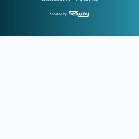
του
16:51
ΓΙΩΡΓΟΣ ΧΕΛΑΚΗΣ:
Ο ΠΑΟΚ χρειάζεται δεύτερο σχέδιο
Created by
ανάπτυξης παιχνιδιού
16:33
Ε. ΤΟΥΡΝΑΣ:
Ζήτησε πλήρη ετοιμότητα του κρατικού
μηχανισμού για τις επόμενες μέρες