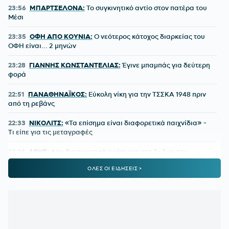
23:56
ΜΠΑΡΤΣΕΛΟΝΑ:
Το συγκινητικό αντίο στον πατέρα του
Μέσι
23:35
ΟΦΗ ΑΠΟ ΚΟΥΝΙΑ:
Ο νεότερος κάτοχος διαρκείας του
ΟΦΗ είναι... 2 μηνών
23:28
ΓΙΑΝΝΗΣ ΚΩΝΣΤΑΝΤΕΛΙΑΣ:
Έγινε μπαμπάς για δεύτερη
φορά
22:51
ΠΑΝΑΘΗΝΑΪΚΟΣ:
Εύκολη νίκη για την ΤΣΣΚΑ 1948 πριν
από τη ρεβάνς
22:33
ΝΙΚΟΛΙΤΣ:
«Τα επίσημα είναι διαφορετικά παιχνίδια» -
Τι είπε για τις μεταγραφές
22:24
ΑΡΗΣ:
Δύο διαφορετικά πρόσωπα στο 2-2 με τον
Πανσερραϊκό
ΟΛΕΣ ΟΙ ΕΙΔΗΣΕΙΣ >
22:01
ΑΕΚ-ATHENS KALLITHEA 4-0:
Ο Βιτάλις σκόραρε στο
ντεμπούτο του και ο Γκατσίνοβιτς... έπαθε Γιόβιτς
21:21
ΑΕΚ:
Αποδοκιμάστηκε ο Αγγελόπουλος στην «Allwyn
Arena»