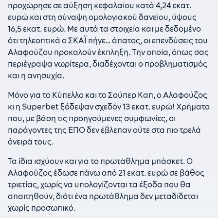
προχώρησε σε αύξηση κεφαλαίου κατά 4,24 εκατ.
ευρώ και στη σύναψη ομολογιακού δανείου, ύψους
16,5 εκατ. ευρώ. Με αυτά τα στοιχεία και με δεδομένο
ότι τηλεοπτικά ο ΣΚΑΪ πήγε… άπατος, οι επενδύσεις του
Αλαφούζου προκαλούν έκπληξη. Την οποία, όπως σας
περιέγραψα νωρίτερα, διαδέχονται ο προβληματισμός
και η ανησυχία.
Μόνο για το Κύπελλο και το Σούπερ Καπ, ο Αλαφούζος
κι η Superbet ξόδεψαν σχεδόν 13 εκατ. ευρώ! Χρήματα
που, με βάση τις προηγούμενες συμφωνίες, οι
παράγοντες της ΕΠΟ δεν έβλεπαν ούτε στα πιο τρελά
όνειρά τους.
Τα ίδια ισχύουν και για το πρωτάθλημα μπάσκετ. Ο
Αλαφούζος έδωσε πάνω από 21 εκατ. ευρώ σε βάθος
τριετίας, χωρίς να υπολογίζονται τα έξοδα που θα
απαιτηθούν, διότι ένα πρωτάθλημα δεν μεταδίδεται
χωρίς προσωπικό.