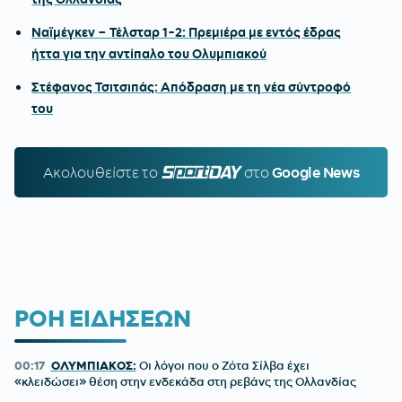
Ναϊμέγκεν – Τέλσταρ 1-2: Πρεμιέρα με εντός έδρας
ήττα για την αντίπαλο του Ολυμπιακού
Στέφανος Τσιτσιπάς: Απόδραση με τη νέα σύντροφό
του
Ακολουθείστε τo
SPORTDAY.GR
στο
Google News
ΡΟΗ ΕΙΔΗΣΕΩΝ
00:17
ΟΛΥΜΠΙΑΚΟΣ:
Οι λόγοι που ο Ζότα Σίλβα έχει
«κλειδώσει» θέση στην ενδεκάδα στη ρεβάνς της Ολλανδίας