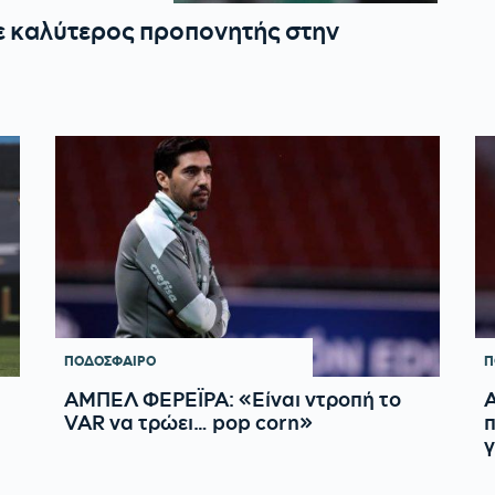
 καλύτερος προπονητής στην
ΠΟΔΟΣΦΑΙΡΟ
Π
ΑΜΠΕΛ ΦΕΡΕΪΡΑ: «Είναι ντροπή το
Α
VAR να τρώει… pop corn»
π
γ