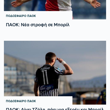
ΠΟΔΟΣΦΑΙΡΟ
ΠΑΟΚ
ΠΑΟΚ: Νέα στροφή σε Μπορίλ
ΠΟΔΟΣΦΑΙΡΟ
ΠΑΟΚ
ΠΑΟΚ: Δίνει Τζόλη, πάει για εξτρέμ και Μπορίλ