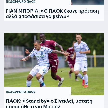
ΠΟΔΟΣΦΑΙΡΟ
ΠΑΟΚ
ΓΙΑΝ ΜΠΟΡΙΛ: «Ο ΠΑΟΚ έκανε πρόταση
αλλά αποφάσισα να μείνω»
ΠΟΔΟΣΦΑΙΡΟ
ΠΑΟΚ
ΠΑΟΚ: «Stand by» o Σίντκλεϊ, ύστατη
προσπάθεια για Μπορίλ