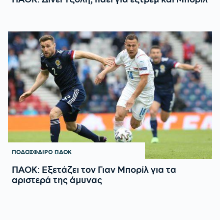
ΠΟΔΟΣΦΑΙΡΟ
ΠΑΟΚ
ΠΑΟΚ: Εξετάζει τον Γιαν Μπορίλ για τα
αριστερά της άμυνας