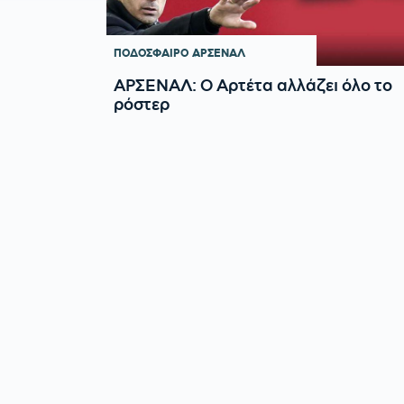
ΠΟΔΟΣΦΑΙΡΟ
ΑΡΣΕΝΑΛ
ΑΡΣΕΝΑΛ: Ο Αρτέτα αλλάζει όλο το
ρόστερ