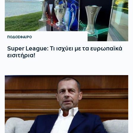
ΠΟΔΟΣΦΑΙΡΟ
Super League: Τι ισχύει με τα ευρωπαϊκά
εισιτήρια!