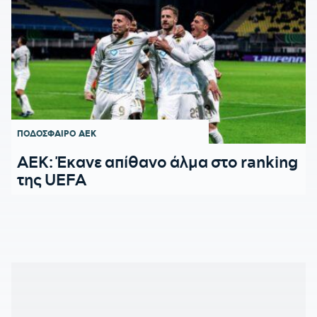
ΠΟΔΟΣΦΑΙΡΟ
ΑΕΚ
ΑΕΚ: Έκανε απίθανο άλμα στο ranking
της UEFA