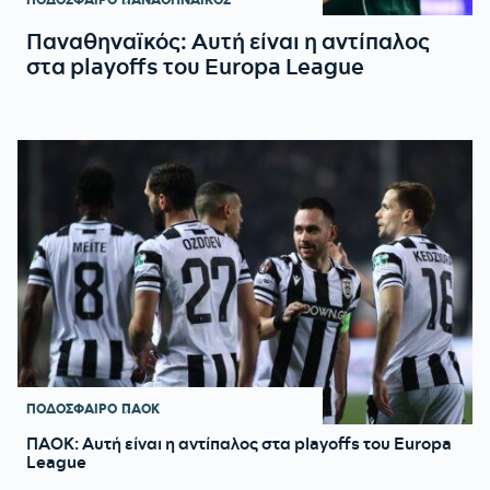
Παναθηναϊκός: Αυτή είναι η αντίπαλος
στα playoffs του Europa League
ΠΟΔΟΣΦΑΙΡΟ
ΠΑΟΚ
ΠΑΟΚ: Αυτή είναι η αντίπαλος στα playoffs του Europa
League