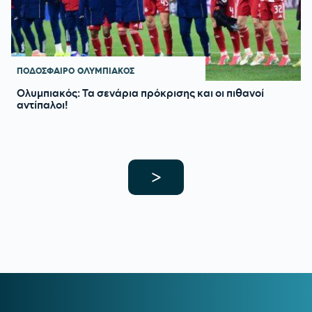
ΠΟΔΟΣΦΑΙΡΟ
ΟΛΥΜΠΙΑΚΟΣ
Ολυμπιακός: Τα σενάρια πρόκρισης και οι πιθανοί
αντίπαλοι!
>