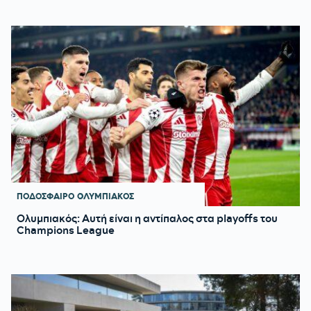
ΠΟΔΟΣΦΑΙΡΟ
ΟΛΥΜΠΙΑΚΟΣ
Ολυμπιακός: Αυτή είναι η αντίπαλος στα playoffs του
Champions League