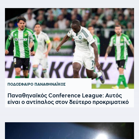
ΠΟΔΟΣΦΑΙΡΟ
ΠΑΝΑΘΗΝΑΪΚΟΣ
Παναθηναϊκός Conference League: Αυτός
είναι ο αντίπαλος στον δεύτερο προκριματικό