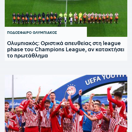
ΠΟΔΟΣΦΑΙΡΟ
ΟΛΥΜΠΙΑΚΟΣ
Ολυμπιακός: Οριστικά απευθείας στη league
phase του Champions League, αν κατακτήσει
το πρωτάθλημα