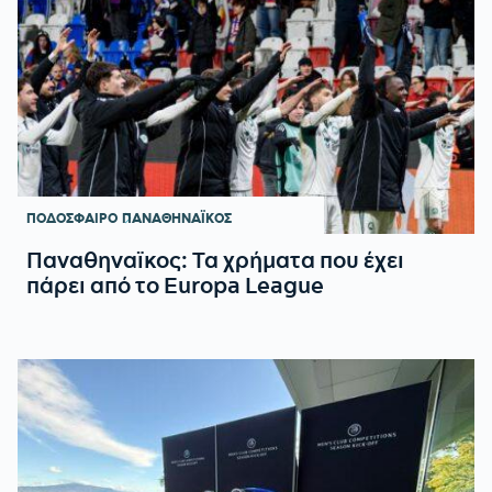
ΠΟΔΟΣΦΑΙΡΟ
ΠΑΝΑΘΗΝΑΪΚΟΣ
Παναθηναϊκος: Τα χρήματα που έχει
πάρει από το Europa League