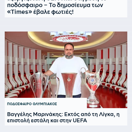
ποδόσφαιρο – Το δημοσίευμα των
«Times» έβαλε φωτιές!
ΠΟΔΟΣΦΑΙΡΟ
ΟΛΥΜΠΙΑΚΟΣ
Βαγγέλης Μαρινάκης: Εκτός από τη Λίγκα, η
επιστολή εστάλη και στην UEFA