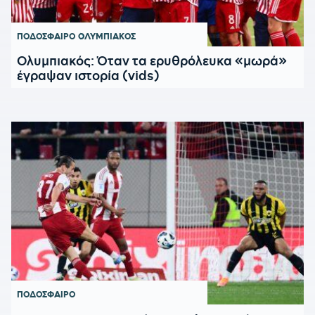
ΠΟΔΟΣΦΑΙΡΟ
ΟΛΥΜΠΙΑΚΟΣ
Ολυμπιακός: Όταν τα ερυθρόλευκα «μωρά»
έγραψαν ιστορία (vids)
ΠΟΔΟΣΦΑΙΡΟ