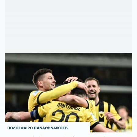
ΠΟΔΟΣΦΑΙΡΟ
ΠΑΝΑΘΗΝΑΪΚΟΣ Β'