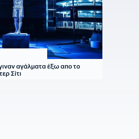
ιναν αγάλματα έξω απο το
ερ Σίτι