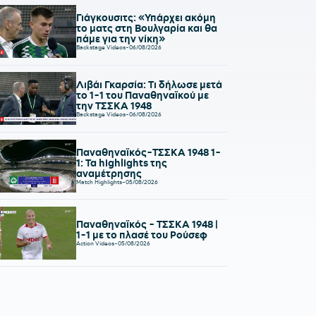
Γιάγκουσιτς: «Υπάρχει ακόμη
το ματς στη Βουλγαρία και θα
πάμε για την νίκη»
Backstage Videos
-
06/08/2026
Λιβάι Γκαρσία: Τι δήλωσε μετά
το 1-1 του Παναθηναϊκού με
την ΤΣΣΚΑ 1948
Backstage Videos
-
06/08/2026
Παναθηναϊκός-ΤΣΣΚΑ 1948 1-
1: Τα highlights της
αναμέτρησης
Match Highlights
-
05/08/2026
Παναθηναϊκός - ΤΣΣΚΑ 1948 |
1-1 με το πλασέ του Ρούσεφ
Action Videos
-
05/08/2026