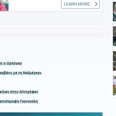
ιτ ο Ορτέγκα
 ρεβάνς με τη Ναϊμέγκεν
τειλαν στην Αϊντχόφεν
 επιστροφή Γιαννούλη