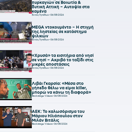
πυρκαγιών σε Βοιωτία &
δυτική Αττική – Αυτοψία στα
καμένα
Εκτός Γηπέδων
-
06/08/2026
MEGA ντοκουμέντο – Η στιγμή
της ληστείας σε κατάστημα
ψιλικών
Εκτός Γηπέδων
-
06/08/2026
«Χρυσά» τα εισιτήρια από νησί
σε νησί – Ακριβό το ταξίδι στις
μικρές αποστάσεις
Εκτός Γηπέδων
-
06/08/2026
Λιβάι Γκαρσία: «Μέσα στο
γήπεδο θέλω να είμαι killer,
μπορώ να κάνω τη διαφορά»
Backstage Videos
-
06/08/2026
ΑΕΚ: Το καλωσόρισμα του
Μάριου Ηλιόπουλου στον
Μιλάν Βιτάλις
Backstage Videos
-
06/08/2026