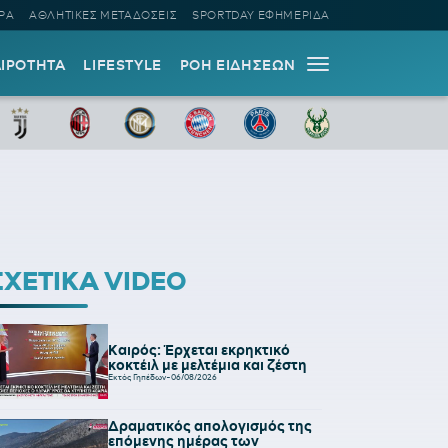
ΡΑ
ΑΘΛΗΤΙΚΕΣ ΜΕΤΑΔΟΣΕΙΣ
SPORTDAY ΕΦΗΜΕΡΙΔΑ
ΑΙΡΟΤΗΤΑ
LIFESTYLE
ΡΟΗ ΕΙΔΗΣΕΩΝ
ΣΧΕΤΙΚΑ VIDEO
Καιρός: Έρχεται εκρηκτικό
κοκτέιλ με μελτέμια και ζέστη
Εκτός Γηπέδων
-
06/08/2026
Δραματικός απολογισμός της
επόμενης ημέρας των