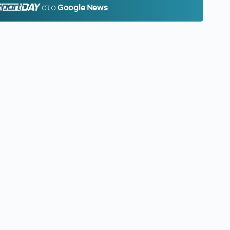
PORTDAY.GR
στο
Google News