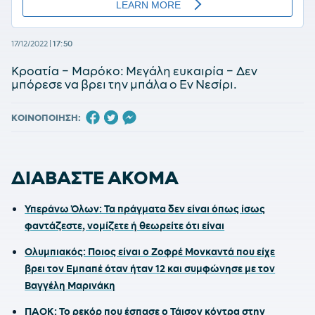
17/12/2022
|
17:50
Κροατία – Μαρόκο: Μεγάλη ευκαιρία – Δεν
μπόρεσε να βρει την μπάλα ο Εν Νεσίρι.
ΚΟΙΝΟΠΟΙΗΣΗ:
ΔΙΑΒΑΣΤΕ ΑΚΟΜΑ
Υπεράνω Όλων: Τα πράγματα δεν είναι όπως ίσως
φαντάζεστε, νομίζετε ή θεωρείτε ότι είναι
Ολυμπιακός: Ποιος είναι ο Ζοφρέ Μονκαντά που είχε
βρει τον Εμπαπέ όταν ήταν 12 και συμφώνησε με τον
Βαγγέλη Μαρινάκη
ΠΑΟΚ: Το ρεκόρ που έσπασε ο Τάισον κόντρα στην