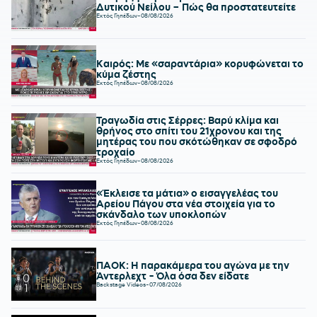
Δυτικού Νείλου – Πώς θα προστατευτείτε
Εκτός Γηπέδων
-
08/08/2026
Καιρός: Με «σαραντάρια» κορυφώνεται το
κύμα ζέστης
Εκτός Γηπέδων
-
08/08/2026
Τραγωδία στις Σέρρες: Βαρύ κλίμα και
θρήνος στο σπίτι του 21χρονου και της
μητέρας του που σκότώθηκαν σε σφοδρό
τροχαίο
Εκτός Γηπέδων
-
08/08/2026
«Έκλεισε τα μάτια» ο εισαγγελέας του
Αρείου Πάγου στα νέα στοιχεία για το
σκάνδαλο των υποκλοπών
Εκτός Γηπέδων
-
08/08/2026
ΠΑΟΚ: Η παρακάμερα του αγώνα με την
Άντερλεχτ - Όλα όσα δεν είδατε
Backstage Videos
-
07/08/2026