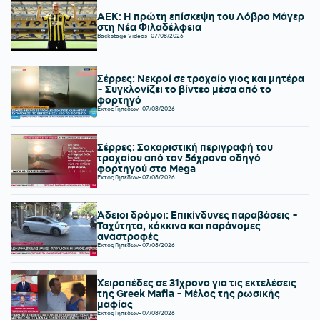
ΑΕΚ: Η πρώτη επίσκεψη του Λόβρο Μάγερ
στη Νέα Φιλαδέλφεια
Backstage Videos
-
07/08/2026
Σέρρες: Νεκροί σε τροχαίο γιος και μητέρα
- Συγκλονίζει το βίντεο μέσα από το
φορτηγό
Εκτός Γηπέδων
-
07/08/2026
Σέρρες: Σοκαριστική περιγραφή του
τροχαίου από τον 56χρονο οδηγό
φορτηγού στο Mega
Εκτός Γηπέδων
-
07/08/2026
Άδειοι δρόμοι: Επικίνδυνες παραβάσεις -
Ταχύτητα, κόκκινα και παράνομες
αναστροφές
Εκτός Γηπέδων
-
07/08/2026
Χειροπέδες σε 31χρονο για τις εκτελέσεις
της Greek Mafia - Μέλος της ρωσικής
μαφίας
Εκτός Γηπέδων
-
07/08/2026