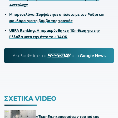
Άντερλεχτ
Μπαρτσελόνα: Συμφώνησε απόλυτα με τον Ρόδρι και
φουλάρει για τη βόμβα της χρονιάς
UEFA Ranking: Απομακρύνθηκε η 10η θέση για την
Ελλάδα μετά την ήττα του ΠΑΟΚ
Ακολουθείστε τo
SPORTDAY.GR
στο
Google News
ΣΧΕΤΙΚΑ VIDEO
«Έκρηξη» κρουσμάτων του ιού του