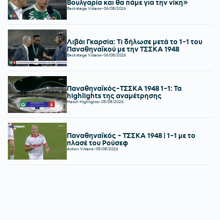
Βουλγαρία και θα πάμε για την νίκη»
Backstage Videos
-
06/08/2026
Λιβάι Γκαρσία: Τι δήλωσε μετά το 1-1 του
Παναθηναϊκού με την ΤΣΣΚΑ 1948
Backstage Videos
-
06/08/2026
Παναθηναϊκός-ΤΣΣΚΑ 1948 1-1: Τα
highlights της αναμέτρησης
Match Highlights
-
05/08/2026
Παναθηναϊκός - ΤΣΣΚΑ 1948 | 1-1 με το
πλασέ του Ρούσεφ
Action Videos
-
05/08/2026