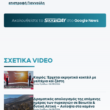
επιστροφή Γιαννούλη
Ακολουθείστε τo
SPORTDAY.GR
στο
Google News
ΣΧΕΤΙΚΑ VIDEO
Καιρός: Έρχεται εκρηκτικό κοκτέιλ με
μελτέμια και ζέστη
Εκτός Γηπέδων
-
06/08/2026
Δραματικός απολογισμός της επόμενης
ημέρας των πυρκαγιών σε Βοιωτία &
δυτική Αττική – Αυτοψία στα καμένα
Εκτός Γηπέδων
-
06/08/2026