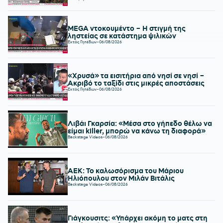
MEGA ντοκουμέντο – Η στιγμή της
ληστείας σε κατάστημα ψιλικών
Εκτός Γηπέδων
-
06/08/2026
«Χρυσά» τα εισιτήρια από νησί σε νησί –
Ακριβό το ταξίδι στις μικρές αποστάσεις
Εκτός Γηπέδων
-
06/08/2026
Λιβάι Γκαρσία: «Μέσα στο γήπεδο θέλω να
είμαι killer, μπορώ να κάνω τη διαφορά»
Backstage Videos
-
06/08/2026
ΑΕΚ: Το καλωσόρισμα του Μάριου
Ηλιόπουλου στον Μιλάν Βιτάλις
Backstage Videos
-
06/08/2026
Γιάγκουσιτς: «Υπάρχει ακόμη το ματς στη