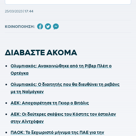
25/03/2023
|
17:44
ΚΟΙΝΟΠΟΙΗΣΗ:
ΔΙΑΒΑΣΤΕ ΑΚΟΜΑ
Ολυμπιακός: Ανακοινώθηκε από τη Ρίβερ Πλέιτ ο
Ορτέγκα
Ολυμπιακός: Ο διαιτητής που θα διευθύνει τη ρεβάνς
με τη Ναϊμέγκεν
ΑΕΚ: Αποχαιρέτησε τη Γκιορ ο Βιτάλις
ΑΕΚ: Οι δεύτερες σκέψεις του Κόστιτς τον έστειλαν
στην Αϊντχόφεν
ΠΑΟΚ: Το ξεχωριστό μήνυμα της ΠΑΕ για την