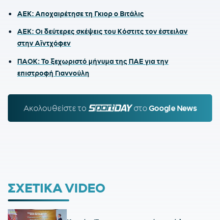
ΑΕΚ: Αποχαιρέτησε τη Γκιορ ο Βιτάλις
ΑΕΚ: Οι δεύτερες σκέψεις του Κόστιτς τον έστειλαν
στην Αϊντχόφεν
ΠΑΟΚ: Το ξεχωριστό μήνυμα της ΠΑΕ για την
επιστροφή Γιαννούλη
Ακολουθείστε τo
SPORTDAY.GR
στο
Google News
ΣΧΕΤΙΚΑ VIDEO