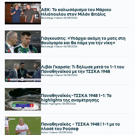
ΑΕΚ: Το καλωσόρισμα του Μάριου
Ηλιόπουλου στον Μιλάν Βιτάλις
Backstage Videos
-
06/08/2026
Γιάγκουσιτς: «Υπάρχει ακόμη το ματς στη
Βουλγαρία και θα πάμε για την νίκη»
Backstage Videos
-
06/08/2026
Λιβάι Γκαρσία: Τι δήλωσε μετά το 1-1 του
Παναθηναϊκού με την ΤΣΣΚΑ 1948
Backstage Videos
-
06/08/2026
Παναθηναϊκός-ΤΣΣΚΑ 1948 1-1: Τα
highlights της αναμέτρησης
Match Highlights
-
05/08/2026
Παναθηναϊκός - ΤΣΣΚΑ 1948 | 1-1 με το
πλασέ του Ρούσεφ
Action Videos
-
05/08/2026