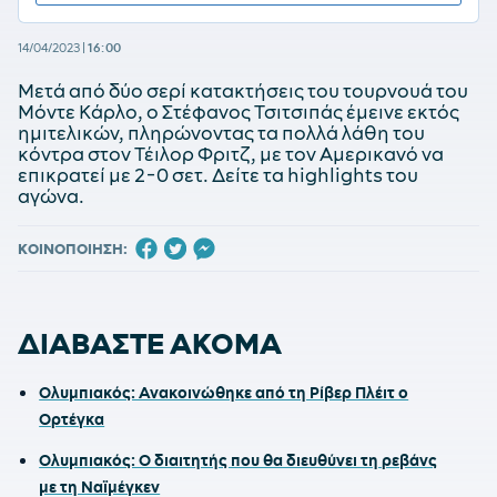
14/04/2023
|
16:00
Μετά από δύο σερί κατακτήσεις του τουρνουά του
Μόντε Κάρλο, ο Στέφανος Τσιτσιπάς έμεινε εκτός
ημιτελικών, πληρώνοντας τα πολλά λάθη του
κόντρα στον Τέιλορ Φριτζ, με τον Αμερικανό να
επικρατεί με 2-0 σετ. Δείτε τα highlights του
αγώνα.
ΚΟΙΝΟΠΟΙΗΣΗ:
ΔΙΑΒΑΣΤΕ ΑΚΟΜΑ
Ολυμπιακός: Ανακοινώθηκε από τη Ρίβερ Πλέιτ ο
Ορτέγκα
Ολυμπιακός: Ο διαιτητής που θα διευθύνει τη ρεβάνς
με τη Ναϊμέγκεν