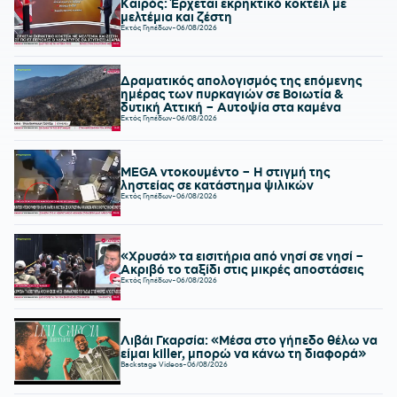
Καιρός: Έρχεται εκρηκτικό κοκτέιλ με
μελτέμια και ζέστη
Εκτός Γηπέδων
-
06/08/2026
Δραματικός απολογισμός της επόμενης
ημέρας των πυρκαγιών σε Βοιωτία &
δυτική Αττική – Αυτοψία στα καμένα
Εκτός Γηπέδων
-
06/08/2026
MEGA ντοκουμέντο – Η στιγμή της
ληστείας σε κατάστημα ψιλικών
Εκτός Γηπέδων
-
06/08/2026
«Χρυσά» τα εισιτήρια από νησί σε νησί –
Ακριβό το ταξίδι στις μικρές αποστάσεις
Εκτός Γηπέδων
-
06/08/2026
Λιβάι Γκαρσία: «Μέσα στο γήπεδο θέλω να
είμαι killer, μπορώ να κάνω τη διαφορά»
Backstage Videos
-
06/08/2026