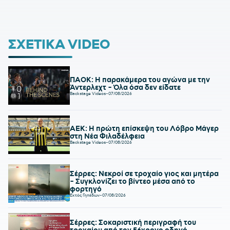
ΣΧΕΤΙΚΑ VIDEO
ΠΑΟΚ: Η παρακάμερα του αγώνα με την
Άντερλεχτ - Όλα όσα δεν είδατε
Backstage Videos
-
07/08/2026
ΑΕΚ: Η πρώτη επίσκεψη του Λόβρο Μάγερ
στη Νέα Φιλαδέλφεια
Backstage Videos
-
07/08/2026
Σέρρες: Νεκροί σε τροχαίο γιος και μητέρα
- Συγκλονίζει το βίντεο μέσα από το
φορτηγό
Εκτός Γηπέδων
-
07/08/2026
Σέρρες: Σοκαριστική περιγραφή του
τροχαίου από τον 56χρονο οδηγό