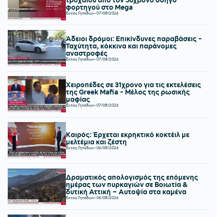
φορτηγού στο Mega
Εκτός Γηπέδων
-
07/08/2026
Άδειοι δρόμοι: Επικίνδυνες παραβάσεις -
Ταχύτητα, κόκκινα και παράνομες
αναστροφές
Εκτός Γηπέδων
-
07/08/2026
Χειροπέδες σε 31χρονο για τις εκτελέσεις
της Greek Mafia - Μέλος της ρωσικής
μαφίας
Εκτός Γηπέδων
-
07/08/2026
Καιρός: Έρχεται εκρηκτικό κοκτέιλ με
μελτέμια και ζέστη
Εκτός Γηπέδων
-
06/08/2026
Δραματικός απολογισμός της επόμενης
ημέρας των πυρκαγιών σε Βοιωτία &
δυτική Αττική – Αυτοψία στα καμένα
Εκτός Γηπέδων
-
06/08/2026