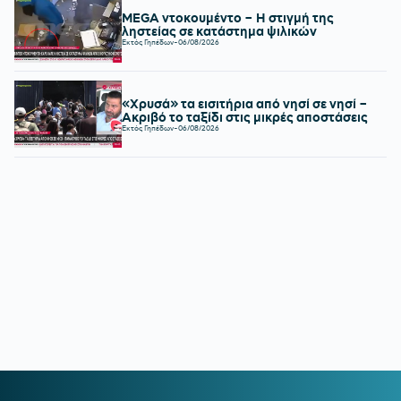
MEGA ντοκουμέντο – Η στιγμή της
ληστείας σε κατάστημα ψιλικών
Εκτός Γηπέδων
-
06/08/2026
«Χρυσά» τα εισιτήρια από νησί σε νησί –
Ακριβό το ταξίδι στις μικρές αποστάσεις
Εκτός Γηπέδων
-
06/08/2026