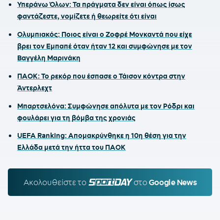
Υπεράνω Όλων: Τα πράγματα δεν είναι όπως ίσως
φαντάζεστε, νομίζετε ή θεωρείτε ότι είναι
Ολυμπιακός: Ποιος είναι ο Ζοφρέ Μονκαντά που είχε
βρει τον Εμπαπέ όταν ήταν 12 και συμφώνησε με τον
Βαγγέλη Μαρινάκη
ΠΑΟΚ: Το ρεκόρ που έσπασε ο Τάισον κόντρα στην
Άντερλεχτ
Μπαρτσελόνα: Συμφώνησε απόλυτα με τον Ρόδρι και
φουλάρει για τη βόμβα της χρονιάς
UEFA Ranking: Απομακρύνθηκε η 10η θέση για την
Ελλάδα μετά την ήττα του ΠΑΟΚ
Ακολουθείστε τo
SPORTDAY.GR
στο
Google News