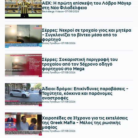
ΑΕΚ: Η πρώτη επίσκεψη του Λόβρο Μάγερ
στη Νέα Φιλαδέλφεια
Backstage Videos
-
07/08/2026
Σέρρες: Νεκροί σε τροχαίο γιος και μητέρα
- Συγκλονίζει το βίντεο μέσα από το
φορτηγό
Εκτός Γηπέδων
-
07/08/2026
Σέρρες: Σοκαριστική περιγραφή του
τροχαίου από τον 56χρονο οδηγό
φορτηγού στο Mega
Εκτός Γηπέδων
-
07/08/2026
Άδειοι δρόμοι: Επικίνδυνες παραβάσεις -
Ταχύτητα, κόκκινα και παράνομες
αναστροφές
Εκτός Γηπέδων
-
07/08/2026
Χειροπέδες σε 31χρονο για τις εκτελέσεις
της Greek Mafia - Μέλος της ρωσικής
μαφίας
Εκτός Γηπέδων
-
07/08/2026