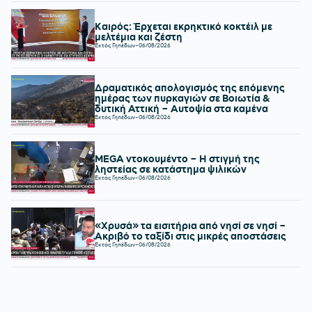
Καιρός: Έρχεται εκρηκτικό κοκτέιλ με
μελτέμια και ζέστη
Εκτός Γηπέδων
-
06/08/2026
Δραματικός απολογισμός της επόμενης
ημέρας των πυρκαγιών σε Βοιωτία &
δυτική Αττική – Αυτοψία στα καμένα
Εκτός Γηπέδων
-
06/08/2026
MEGA ντοκουμέντο – Η στιγμή της
ληστείας σε κατάστημα ψιλικών
Εκτός Γηπέδων
-
06/08/2026
«Χρυσά» τα εισιτήρια από νησί σε νησί –
Ακριβό το ταξίδι στις μικρές αποστάσεις
Εκτός Γηπέδων
-
06/08/2026