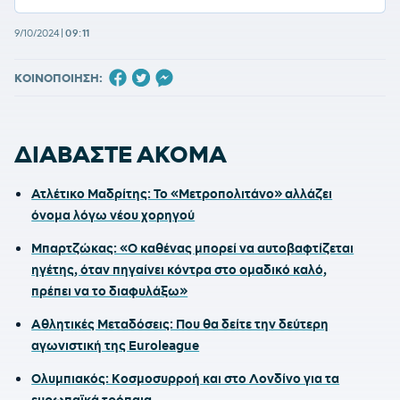
9/10/2024
|
09:11
ΚΟΙΝΟΠΟΙΗΣΗ:
ΔΙΑΒΑΣΤΕ ΑΚΟΜΑ
Ατλέτικο Μαδρίτης: Το «Μετροπολιτάνο» αλλάζει
όνομα λόγω νέου χορηγού
Μπαρτζώκας: «Ο καθένας μπορεί να αυτοβαφτίζεται
ηγέτης, όταν πηγαίνει κόντρα στο ομαδικό καλό,
πρέπει να το διαφυλάξω»
Αθλητικές Μεταδόσεις: Που θα δείτε την δεύτερη
αγωνιστική της Euroleague
Ολυμπιακός: Κοσμοσυρροή και στο Λονδίνο για τα
ευρωπαϊκά τρόπαια