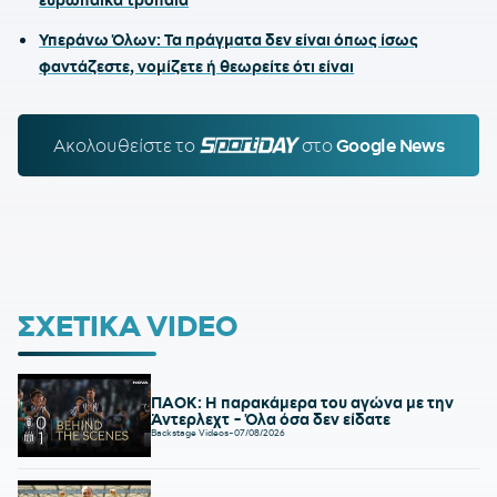
Υπεράνω Όλων: Τα πράγματα δεν είναι όπως ίσως
φαντάζεστε, νομίζετε ή θεωρείτε ότι είναι
Ακολουθείστε τo
SPORTDAY.GR
στο
Google News
ΣΧΕΤΙΚΑ VIDEO
ΠΑΟΚ: Η παρακάμερα του αγώνα με την
Άντερλεχτ - Όλα όσα δεν είδατε
Backstage Videos
-
07/08/2026