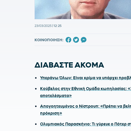
23/03/2025
|
12:25
ΚΟΙΝΟΠΟΙΗΣΗ:
ΔΙΑΒΑΣΤΕ ΑΚΟΜΑ
Υπεράνω Όλων: Είναι κρίμα να υπάρχει προβ
Κούβελος στην Εθνική Ομάδα κωπηλασίας: «Χ
αποτελέσματα»
Απογοητευμένος ο Νίστρουπ: «Πρέπει να βελτι
πρόκριση»
Ολυμπιακός Παρασκήνιο: Τι γύρευε ο Πότερ 