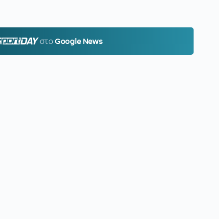
PORTDAY.GR
στο
Google News