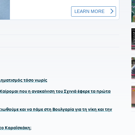
ληματισμός τόσο νωρίς
αίρομαι που η ανακαίνιση του Σχινιά έφερε τα πρώτα
ωθούμε και να πάμε στη Βουλγαρία για τη νίκη και την
στο Καραϊσκάκη;