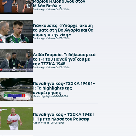
Μάριου Ηλιόπουλου στον
Μιλάν Βιτάλις
Backstage Videos
-
06/08/2026
Γιάγκουσιτς: «Υπάρχει ακόμη
το ματς στη Βουλγαρία και θα
πάμε για την νίκη»
Backstage Videos
-
06/08/2026
Λιβάι Γκαρσία: Τι δήλωσε μετά
το 1-1 του Παναθηναϊκού με
την ΤΣΣΚΑ 1948
Backstage Videos
-
06/08/2026
Παναθηναϊκός-ΤΣΣΚΑ 1948 1-
1: Τα highlights της
αναμέτρησης
Match Highlights
-
05/08/2026
Παναθηναϊκός - ΤΣΣΚΑ 1948 |
1-1 με το πλασέ του Ρούσεφ
Action Videos
-
05/08/2026