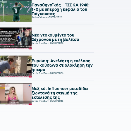
Παναθηναϊκός - ΤΣΣΚΑ 1948:
1-0 με υπέροχη κεφαλιά του
Γιάγκουσιτς
Action Videos
-
05/08/2026
Νέα ντοκουμέντα του
26χρονου με τη βαλίτσα
Εκτός Γηπέδων
-
05/08/2026
Ευρώπη: Ανελέητη η επέλαση
του καύσωνα σε ολόκληρη την
ήπειρο
Εκτός Γηπέδων
-
05/08/2026
Μεξικό: Influencer μεταδίδει
ζωντανά τη στιγμή της
εκτέλεσής της
Εκτός Γηπέδων
-
05/08/2026