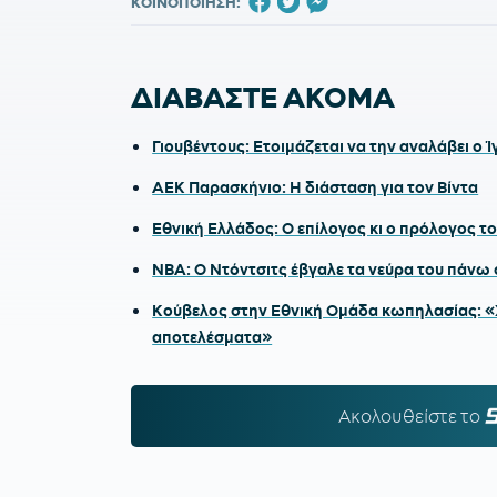
ΚΟΙΝΟΠΟΙΗΣΗ:
ΔΙΑΒΑΣΤΕ ΑΚΟΜΑ
Γιουβέντους: Ετοιμάζεται να την αναλάβει ο 
ΑΕΚ Παρασκήνιο: Η διάσταση για τον Βίντα
Εθνική Ελλάδος: Ο επίλογος κι ο πρόλογος το
NBA: Ο Ντόντσιτς έβγαλε τα νεύρα του πάνω σ
Κούβελος στην Εθνική Ομάδα κωπηλασίας: «Χ
αποτελέσματα»
Ακολουθείστε τo
S