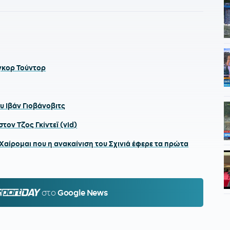
Ίγκορ Τούντορ
υ Ιβάν Γιοβάνοβιτς
τον Τζος Γκίντεϊ (vid)
αίρομαι που η ανακαίνιση του Σχινιά έφερε τα πρώτα
PORTDAY.GR
στο
Google News