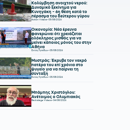
Κολύμβηση ανοιχτού νερού:
Δυναμικό ξεκίνημα για
Κυνηγάκη - 6η θέση κατά το
πέρασμα του δεύτερου γύρου
Action Videos
-
05/08/2026
Οικονομία: Νέα έρευνα
φανερώνει ότι χρειάζεται
ολόκληρος μισθός για να
μείνει κάποιος μόνος του στην
Αθήνα
Εκτός Γηπέδων
-
05/08/2026
Μυστράς: Έκρυβε τον νεκρό
πατέρα του επί χρόνια στο
ψυγείο για να παίρνει τη
σύνταξη
Εκτός Γηπέδων
-
05/08/2026
Μπάμπης Χριστόγλου:
Ανέτοιμος ο Ολυμπιακός
Backstage Videos
-
04/08/2026