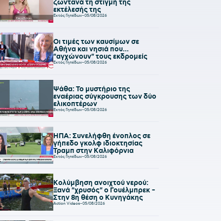
ζωντανά τη στιγμή της
εκτέλεσής της
Εκτός Γηπέδων
-
05/08/2026
Οι τιμές των καυσίμων σε
Αθήνα και νησιά που...
"αγχώνουν" τους εκδρομείς
Εκτός Γηπέδων
-
05/08/2026
Ψάθα: Το μυστήριο της
εναέριας σύγκρουσης των δύο
ελικοπτέρων
Εκτός Γηπέδων
-
05/08/2026
ΗΠΑ: Συνελήφθη ένοπλος σε
γήπεδο γκολφ ιδιοκτησίας
Τραμπ στην Καλιφόρνια
Εκτός Γηπέδων
-
05/08/2026
Κολύμβηση ανοιχτού νερού:
Ξανά "χρυσός" ο Γουέλμπρεκ -
Στην 8η θέση ο Κυνηγάκης
Action Videos
-
05/08/2026