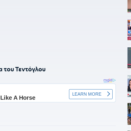
α του Τεντόγλου