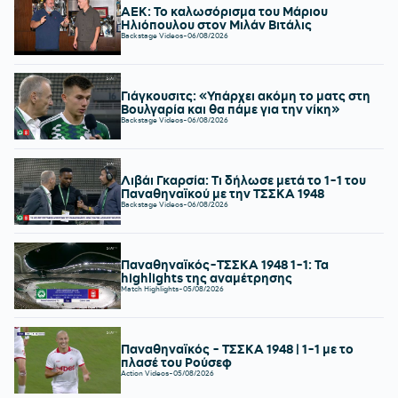
ΑΕΚ: Το καλωσόρισμα του Μάριου
Ηλιόπουλου στον Μιλάν Βιτάλις
Backstage Videos
-
06/08/2026
Γιάγκουσιτς: «Υπάρχει ακόμη το ματς στη
Βουλγαρία και θα πάμε για την νίκη»
Backstage Videos
-
06/08/2026
Λιβάι Γκαρσία: Τι δήλωσε μετά το 1-1 του
Παναθηναϊκού με την ΤΣΣΚΑ 1948
Backstage Videos
-
06/08/2026
Παναθηναϊκός-ΤΣΣΚΑ 1948 1-1: Τα
highlights της αναμέτρησης
Match Highlights
-
05/08/2026
Παναθηναϊκός - ΤΣΣΚΑ 1948 | 1-1 με το
πλασέ του Ρούσεφ
Action Videos
-
05/08/2026