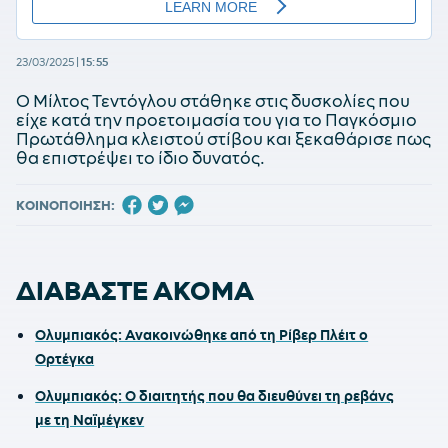
23/03/2025
|
15:55
Ο Μίλτος Τεντόγλου στάθηκε στις δυσκολίες που
είχε κατά την προετοιμασία του για το Παγκόσμιο
Πρωτάθλημα κλειστού στίβου και ξεκαθάρισε πως
θα επιστρέψει το ίδιο δυνατός.
ΚΟΙΝΟΠΟΙΗΣΗ:
ΔΙΑΒΑΣΤΕ ΑΚΟΜΑ
Ολυμπιακός: Ανακοινώθηκε από τη Ρίβερ Πλέιτ ο
Ορτέγκα
Ολυμπιακός: Ο διαιτητής που θα διευθύνει τη ρεβάνς
με τη Ναϊμέγκεν