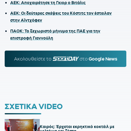
ΑΕΚ: Αποχαιρέτησε τη Γκιορ ο Βιτάλις
ΑΕΚ: Οι δεύτερες σκέψεις του Κόστιτς τον έστειλαν
στην Αϊντχόφεν
ΠΑΟΚ: Το ξεχωριστό μήνυμα της ΠΑΕ για την
επιστροφή Γιαννούλη
Ακολουθείστε τo
SPORTDAY.GR
στο
Google News
ΣΧΕΤΙΚΑ VIDEO
Καιρός: Έρχεται εκρηκτικό κοκτέιλ με
μελτέμια και ζέστη