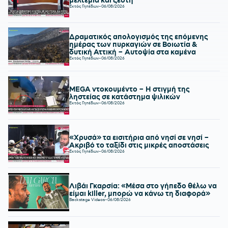
Εκτός Γηπέδων
-
06/08/2026
Δραματικός απολογισμός της επόμενης
ημέρας των πυρκαγιών σε Βοιωτία &
δυτική Αττική – Αυτοψία στα καμένα
Εκτός Γηπέδων
-
06/08/2026
MEGA ντοκουμέντο – Η στιγμή της
ληστείας σε κατάστημα ψιλικών
Εκτός Γηπέδων
-
06/08/2026
«Χρυσά» τα εισιτήρια από νησί σε νησί –
Ακριβό το ταξίδι στις μικρές αποστάσεις
Εκτός Γηπέδων
-
06/08/2026
Λιβάι Γκαρσία: «Μέσα στο γήπεδο θέλω να
είμαι killer, μπορώ να κάνω τη διαφορά»
Backstage Videos
-
06/08/2026