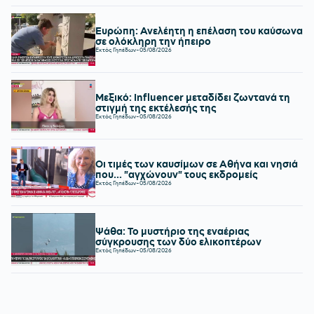
Ευρώπη: Ανελέητη η επέλαση του καύσωνα
σε ολόκληρη την ήπειρο
Εκτός Γηπέδων
-
05/08/2026
Μεξικό: Influencer μεταδίδει ζωντανά τη
στιγμή της εκτέλεσής της
Εκτός Γηπέδων
-
05/08/2026
Οι τιμές των καυσίμων σε Αθήνα και νησιά
που... "αγχώνουν" τους εκδρομείς
Εκτός Γηπέδων
-
05/08/2026
Ψάθα: Το μυστήριο της εναέριας
σύγκρουσης των δύο ελικοπτέρων
Εκτός Γηπέδων
-
05/08/2026