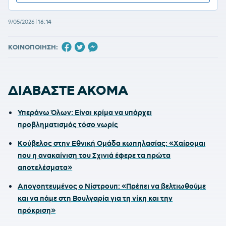
9/05/2026
|
16:14
ΚΟΙΝΟΠΟΙΗΣΗ:
ΔΙΑΒΑΣΤΕ ΑΚΟΜΑ
Υπεράνω Όλων: Είναι κρίμα να υπάρχει
προβληματισμός τόσο νωρίς
Κούβελος στην Εθνική Ομάδα κωπηλασίας: «Χαίρομαι
που η ανακαίνιση του Σχινιά έφερε τα πρώτα
αποτελέσματα»
Απογοητευμένος ο Νίστρουπ: «Πρέπει να βελτιωθούμε
και να πάμε στη Βουλγαρία για τη νίκη και την
πρόκριση»