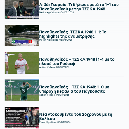
Λιβάι Γκαρσία: Τι δήλωσε μετά το 1-1 του
Παναθηναϊκού με την ΤΣΣΚΑ 1948
Backstage Videos
-
06/08/2026
Παναθηναϊκός-ΤΣΣΚΑ 1948 1-1: Τα
highlights της αναμέτρησης
Match Highlights
-
05/08/2026
Παναθηναϊκός - ΤΣΣΚΑ 1948 | 1-1 με το
πλασέ του Ρούσεφ
Action Videos
-
05/08/2026
Παναθηναϊκός - ΤΣΣΚΑ 1948: 1-0 με
υπέροχη κεφαλιά του Γιάγκουσιτς
Action Videos
-
05/08/2026
Νέα ντοκουμέντα του 26χρονου με τη
βαλίτσα
Εκτός Γηπέδων
-
05/08/2026