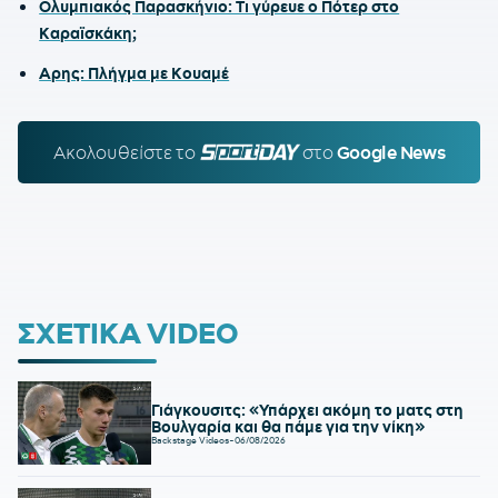
Ολυμπιακός Παρασκήνιο: Τι γύρευε ο Πότερ στο
Καραϊσκάκη;
Αρης: Πλήγμα με Κουαμέ
Ακολουθείστε τo
SPORTDAY.GR
στο
Google News
ΣΧΕΤΙΚΑ VIDEO
Γιάγκουσιτς: «Υπάρχει ακόμη το ματς στη
Βουλγαρία και θα πάμε για την νίκη»
Backstage Videos
-
06/08/2026