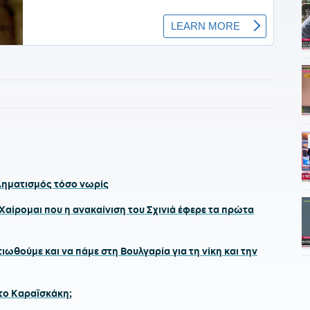
ληματισμός τόσο νωρίς
αίρομαι που η ανακαίνιση του Σχινιά έφερε τα πρώτα
ωθούμε και να πάμε στη Βουλγαρία για τη νίκη και την
στο Καραϊσκάκη;