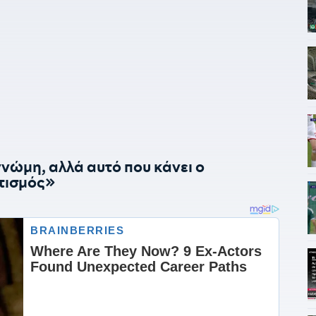
ώμη, αλλά αυτό που κάνει ο
τισμός»