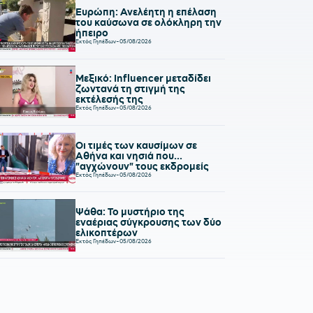
Ευρώπη: Ανελέητη η επέλαση
του καύσωνα σε ολόκληρη την
ήπειρο
Εκτός Γηπέδων
-
05/08/2026
Μεξικό: Influencer μεταδίδει
ζωντανά τη στιγμή της
εκτέλεσής της
Εκτός Γηπέδων
-
05/08/2026
Οι τιμές των καυσίμων σε
Αθήνα και νησιά που...
"αγχώνουν" τους εκδρομείς
Εκτός Γηπέδων
-
05/08/2026
Ψάθα: Το μυστήριο της
εναέριας σύγκρουσης των δύο
ελικοπτέρων
Εκτός Γηπέδων
-
05/08/2026