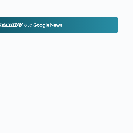
PORTDAY.GR
στο
Google News