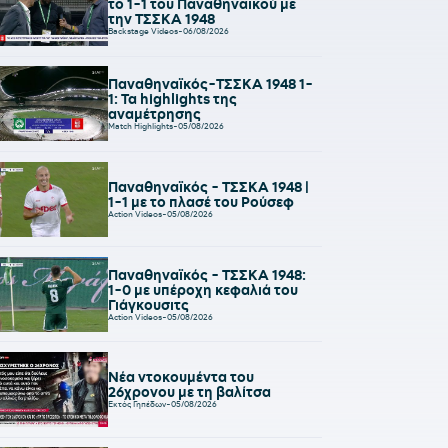
το 1-1 του Παναθηναϊκού με
την ΤΣΣΚΑ 1948
Backstage Videos
-
06/08/2026
Παναθηναϊκός-ΤΣΣΚΑ 1948 1-
1: Τα highlights της
αναμέτρησης
Match Highlights
-
05/08/2026
Παναθηναϊκός - ΤΣΣΚΑ 1948 |
1-1 με το πλασέ του Ρούσεφ
Action Videos
-
05/08/2026
Παναθηναϊκός - ΤΣΣΚΑ 1948:
1-0 με υπέροχη κεφαλιά του
Γιάγκουσιτς
Action Videos
-
05/08/2026
Νέα ντοκουμέντα του
26χρονου με τη βαλίτσα
Εκτός Γηπέδων
-
05/08/2026