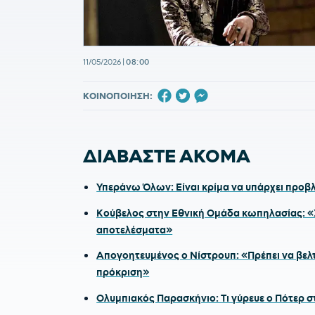
11/05/2026
|
08:00
ΚΟΙΝΟΠΟΙΗΣΗ:
ΔΙΑΒΑΣΤΕ ΑΚΟΜΑ
Υπεράνω Όλων: Είναι κρίμα να υπάρχει προβ
Κούβελος στην Εθνική Ομάδα κωπηλασίας: «Χ
αποτελέσματα»
Απογοητευμένος ο Νίστρουπ: «Πρέπει να βελτι
πρόκριση»
Ολυμπιακός Παρασκήνιο: Τι γύρευε ο Πότερ 