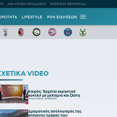
ΡΑ
ΑΘΛΗΤΙΚΕΣ ΜΕΤΑΔΟΣΕΙΣ
SPORTDAY ΕΦΗΜΕΡΙΔΑ
ΑΙΡΟΤΗΤΑ
LIFESTYLE
ΡΟΗ ΕΙΔΗΣΕΩΝ
ΣΧΕΤΙΚΑ VIDEO
Καιρός: Έρχεται εκρηκτικό
κοκτέιλ με μελτέμια και ζέστη
Εκτός Γηπέδων
-
06/08/2026
Δραματικός απολογισμός της
επόμενης ημέρας των