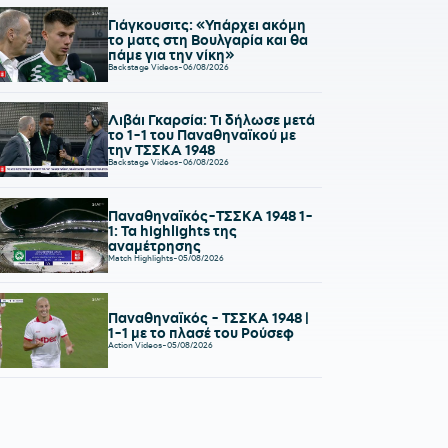
Γιάγκουσιτς: «Υπάρχει ακόμη
το ματς στη Βουλγαρία και θα
πάμε για την νίκη»
Backstage Videos
-
06/08/2026
Λιβάι Γκαρσία: Τι δήλωσε μετά
το 1-1 του Παναθηναϊκού με
την ΤΣΣΚΑ 1948
Backstage Videos
-
06/08/2026
Παναθηναϊκός-ΤΣΣΚΑ 1948 1-
1: Τα highlights της
αναμέτρησης
Match Highlights
-
05/08/2026
Παναθηναϊκός - ΤΣΣΚΑ 1948 |
1-1 με το πλασέ του Ρούσεφ
Action Videos
-
05/08/2026