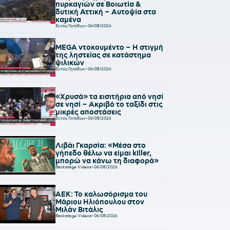
πυρκαγιών σε Βοιωτία &
δυτική Αττική – Αυτοψία στα
καμένα
Εκτός Γηπέδων
-
06/08/2026
MEGA ντοκουμέντο – Η στιγμή
της ληστείας σε κατάστημα
ψιλικών
Εκτός Γηπέδων
-
06/08/2026
«Χρυσά» τα εισιτήρια από νησί
σε νησί – Ακριβό το ταξίδι στις
μικρές αποστάσεις
Εκτός Γηπέδων
-
06/08/2026
Λιβάι Γκαρσία: «Μέσα στο
γήπεδο θέλω να είμαι killer,
μπορώ να κάνω τη διαφορά»
Backstage Videos
-
06/08/2026
ΑΕΚ: Το καλωσόρισμα του
Μάριου Ηλιόπουλου στον
Μιλάν Βιτάλις
Backstage Videos
-
06/08/2026