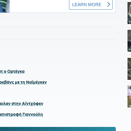
ιτ ο Ορτέγκα
 ρεβάνς με τη Ναϊμέγκεν
τειλαν στην Αϊντχόφεν
 επιστροφή Γιαννούλη