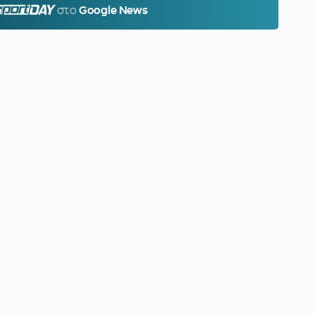
PORTDAY.GR
στο
Google News