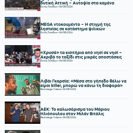
δυτική Αττική – Αυτοψία στα καμένα
Εκτός Γηπέδων
-
06/08/2026
MEGA ντοκουμέντο – Η στιγμή της
ληστείας σε κατάστημα ψιλικών
Εκτός Γηπέδων
-
06/08/2026
«Χρυσά» τα εισιτήρια από νησί σε νησί –
Ακριβό το ταξίδι στις μικρές αποστάσεις
Εκτός Γηπέδων
-
06/08/2026
Λιβάι Γκαρσία: «Μέσα στο γήπεδο θέλω να
είμαι killer, μπορώ να κάνω τη διαφορά»
Backstage Videos
-
06/08/2026
ΑΕΚ: Το καλωσόρισμα του Μάριου
Ηλιόπουλου στον Μιλάν Βιτάλις
Backstage Videos
-
06/08/2026