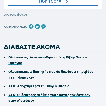
20/05/2026
|
00:03
ΚΟΙΝΟΠΟΙΗΣΗ:
ΔΙΑΒΑΣΤΕ ΑΚΟΜΑ
Ολυμπιακός: Ανακοινώθηκε από τη Ρίβερ Πλέιτ ο
Ορτέγκα
Ολυμπιακός: Ο διαιτητής που θα διευθύνει τη ρεβάνς
με τη Ναϊμέγκεν
ΑΕΚ: Αποχαιρέτησε τη Γκιορ ο Βιτάλις
ΑΕΚ: Οι δεύτερες σκέψεις του Κόστιτς τον έστειλαν
στην Αϊντχόφεν