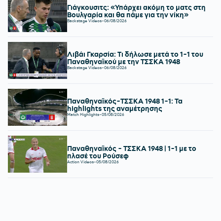
Γιάγκουσιτς: «Υπάρχει ακόμη το ματς στη
Βουλγαρία και θα πάμε για την νίκη»
Backstage Videos
-
06/08/2026
Λιβάι Γκαρσία: Τι δήλωσε μετά το 1-1 του
Παναθηναϊκού με την ΤΣΣΚΑ 1948
Backstage Videos
-
06/08/2026
Παναθηναϊκός-ΤΣΣΚΑ 1948 1-1: Τα
highlights της αναμέτρησης
Match Highlights
-
05/08/2026
Παναθηναϊκός - ΤΣΣΚΑ 1948 | 1-1 με το
πλασέ του Ρούσεφ
Action Videos
-
05/08/2026