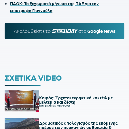
ΠΑΟΚ: Το ξεχωριστό μήνυμα της ΠΑΕ για την
επιστροφή Γιαννούλη
Ακολουθείστε τo
SPORTDAY.GR
στο
Google News
ΣΧΕΤΙΚΑ VIDEO
Καιρός: Έρχεται εκρηκτικό κοκτέιλ με
μελτέμια και ζέστη
Εκτός Γηπέδων
-
06/08/2026
Δραματικός απολογισμός της επόμενης
ημέρας των πυρκαγιών σε Βοιωτία &