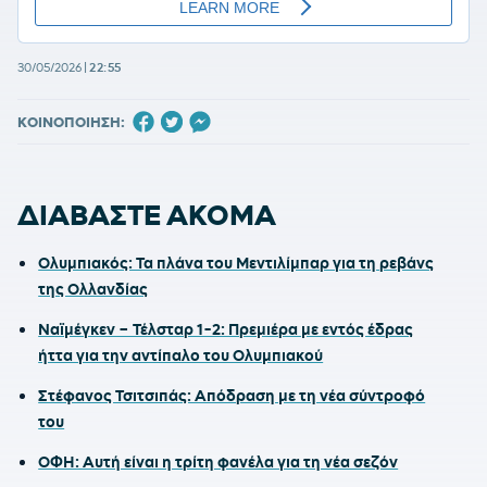
30/05/2026
|
22:55
ΚΟΙΝΟΠΟΙΗΣΗ:
ΔΙΑΒΑΣΤΕ ΑΚΟΜΑ
Ολυμπιακός: Τα πλάνα του Μεντιλίμπαρ για τη ρεβάνς
της Ολλανδίας
Ναϊμέγκεν – Τέλσταρ 1-2: Πρεμιέρα με εντός έδρας
ήττα για την αντίπαλο του Ολυμπιακού
Στέφανος Τσιτσιπάς: Απόδραση με τη νέα σύντροφό
του
ΟΦΗ: Αυτή είναι η τρίτη φανέλα για τη νέα σεζόν