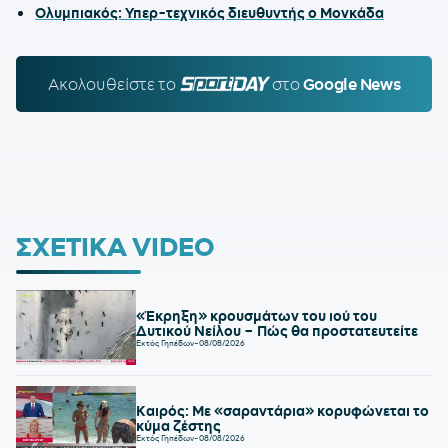
Ολυμπιακός: Υπερ-τεχνικός διευθυντής ο Μονκάδα
Ακολουθείστε τo
SPORTDAY.GR
στο
Google News
ΣΧΕΤΙΚΑ VIDEO
«Έκρηξη» κρουσμάτων του ιού του
Δυτικού Νείλου – Πώς θα προστατευτείτε
Εκτός Γηπέδων
-
08/08/2026
Καιρός: Με «σαραντάρια» κορυφώνεται το
κύμα ζέστης
Εκτός Γηπέδων
-
08/08/2026