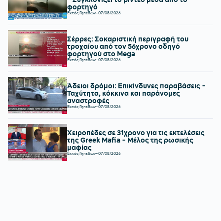
φορτηγό
Εκτός Γηπέδων
-
07/08/2026
Σέρρες: Σοκαριστική περιγραφή του
τροχαίου από τον 56χρονο οδηγό
φορτηγού στο Mega
Εκτός Γηπέδων
-
07/08/2026
Άδειοι δρόμοι: Επικίνδυνες παραβάσεις -
Ταχύτητα, κόκκινα και παράνομες
αναστροφές
Εκτός Γηπέδων
-
07/08/2026
Χειροπέδες σε 31χρονο για τις εκτελέσεις
της Greek Mafia - Μέλος της ρωσικής
μαφίας
Εκτός Γηπέδων
-
07/08/2026