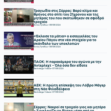
Τραγωδία στις Σέρρες: Βαρύ κλίμα και
θρήνος στο σπίτι του 21χρονου και της
μητέρας του που σκότώθηκαν σε σφοδρό
τροχαίο
Εκτός Γηπέδων
-
08/08/2026
«Έκλεισε τα μάτια» ο εισαγγελέας του
Αρείου Πάγου στα νέα στοιχεία για το
σκάνδαλο των υποκλοπών
Εκτός Γηπέδων
-
08/08/2026
ΠΑΟΚ: Η παρακάμερα του αγώνα με την
Άντερλεχτ - Όλα όσα δεν είδατε
Backstage Videos
-
07/08/2026
ΑΕΚ: Η πρώτη επίσκεψη του Λόβρο Μάγερ
στη Νέα Φιλαδέλφεια
Backstage Videos
-
07/08/2026
Σέρρες: Νεκροί σε τροχαίο γιος και μητέρα
- Συγκλονίζει το βίντεο μέσα από το