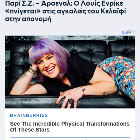
Παρί Σ.Ζ. – Άρσεναλ: Ο Λουίς Ενρίκε
«πνίγεται» στις αγκαλιές του Κελαϊφί
στην απονομή