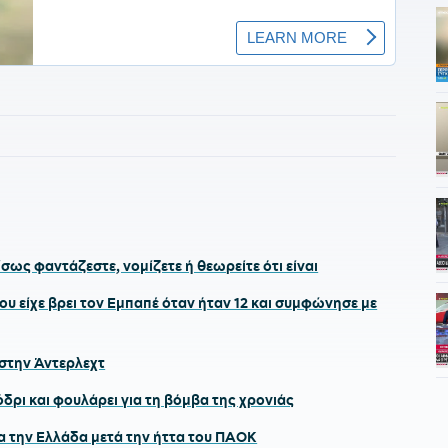
σως φαντάζεστε, νομίζετε ή θεωρείτε ότι είναι
ου είχε βρει τον Εμπαπέ όταν ήταν 12 και συμφώνησε με
 στην Άντερλεχτ
ρι και φουλάρει για τη βόμβα της χρονιάς
α την Ελλάδα μετά την ήττα του ΠΑΟΚ