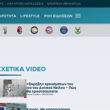
ΡΑ
ΑΘΛΗΤΙΚΕΣ ΜΕΤΑΔΟΣΕΙΣ
SPORTDAY ΕΦΗΜΕΡΙΔΑ
ΑΙΡΟΤΗΤΑ
LIFESTYLE
ΡΟΗ ΕΙΔΗΣΕΩΝ
ΣΧΕΤΙΚΑ VIDEO
«Έκρηξη» κρουσμάτων του
ιού του Δυτικού Νείλου – Πώς
θα προστατευτείτε
Εκτός Γηπέδων
-
08/08/2026
Καιρός: Με «σαραντάρια»