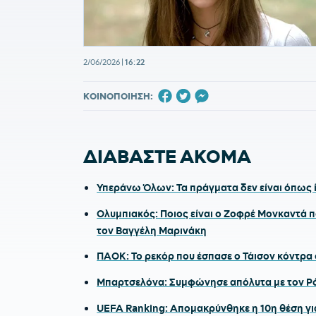
2/06/2026
|
16:22
ΚΟΙΝΟΠΟΙΗΣΗ:
ΔΙΑΒΑΣΤΕ ΑΚΟΜΑ
Υπεράνω Όλων: Τα πράγματα δεν είναι όπως ί
Ολυμπιακός: Ποιος είναι ο Ζοφρέ Μονκαντά π
τον Βαγγέλη Μαρινάκη
ΠΑΟΚ: Το ρεκόρ που έσπασε ο Τάισον κόντρα
Μπαρτσελόνα: Συμφώνησε απόλυτα με τον Ρόδ
UEFA Ranking: Απομακρύνθηκε η 10η θέση γι