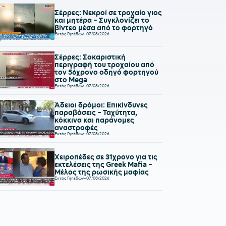
Σέρρες: Νεκροί σε τροχαίο γιος
και μητέρα - Συγκλονίζει το
βίντεο μέσα από το φορτηγό
Εκτός Γηπέδων
-
07/08/2026
Σέρρες: Σοκαριστική
περιγραφή του τροχαίου από
τον 56χρονο οδηγό φορτηγού
στο Mega
Εκτός Γηπέδων
-
07/08/2026
Άδειοι δρόμοι: Επικίνδυνες
παραβάσεις - Ταχύτητα,
κόκκινα και παράνομες
αναστροφές
Εκτός Γηπέδων
-
07/08/2026
Χειροπέδες σε 31χρονο για τις
εκτελέσεις της Greek Mafia -
Μέλος της ρωσικής μαφίας
Εκτός Γηπέδων
-
07/08/2026