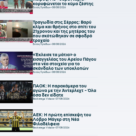
κορυφώνεται το κύμα ζέστης
Εκτός Γηπέδων
-
08/08/2026
Τραγωδία στις Σέρρες: Βαρύ
κλίμα και θρήνος στο σπίτι του
21χρονου και της μητέρας του
που σκότώθηκαν σε σφοδρό
τροχαίο
Εκτός Γηπέδων
-
08/08/2026
«Έκλεισε τα μάτια» ο
εισαγγελέας του Αρείου Πάγου
στα νέα στοιχεία για το
σκάνδαλο των υποκλοπών
Εκτός Γηπέδων
-
08/08/2026
ΠΑΟΚ: Η παρακάμερα του
αγώνα με την Άντερλεχτ - Όλα
όσα δεν είδατε
Backstage Videos
-
07/08/2026
ΑΕΚ: Η πρώτη επίσκεψη του
Λόβρο Μάγερ στη Νέα
Φιλαδέλφεια
Backstage Videos
-
07/08/2026