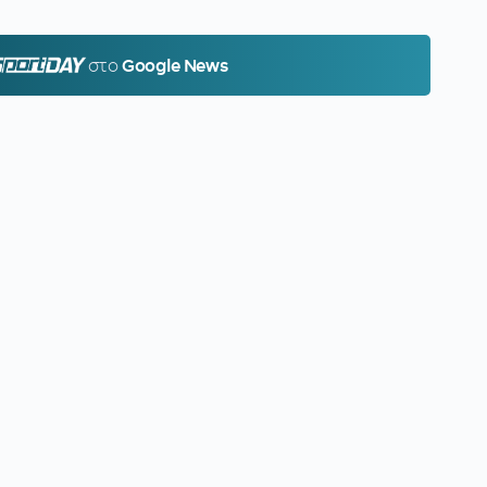
PORTDAY.GR
στο
Google News