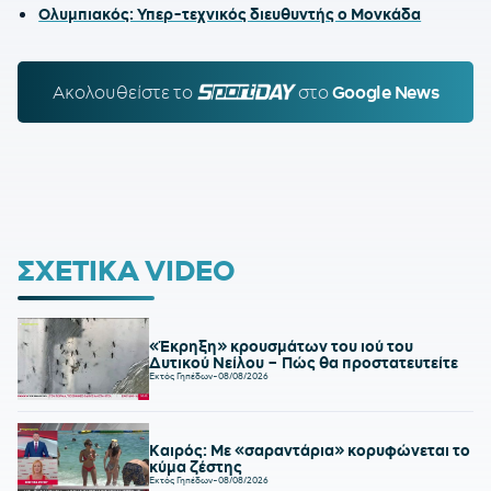
Ολυμπιακός: Υπερ-τεχνικός διευθυντής ο Μονκάδα
Ακολουθείστε τo
SPORTDAY.GR
στο
Google News
ΣΧΕΤΙΚΑ VIDEO
«Έκρηξη» κρουσμάτων του ιού του
Δυτικού Νείλου – Πώς θα προστατευτείτε
Εκτός Γηπέδων
-
08/08/2026
Καιρός: Με «σαραντάρια» κορυφώνεται το
κύμα ζέστης
Εκτός Γηπέδων
-
08/08/2026