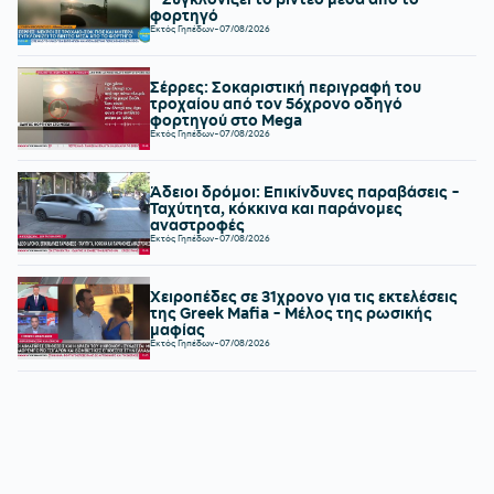
φορτηγό
Εκτός Γηπέδων
-
07/08/2026
Σέρρες: Σοκαριστική περιγραφή του
τροχαίου από τον 56χρονο οδηγό
φορτηγού στο Mega
Εκτός Γηπέδων
-
07/08/2026
Άδειοι δρόμοι: Επικίνδυνες παραβάσεις -
Ταχύτητα, κόκκινα και παράνομες
αναστροφές
Εκτός Γηπέδων
-
07/08/2026
Χειροπέδες σε 31χρονο για τις εκτελέσεις
της Greek Mafia - Μέλος της ρωσικής
μαφίας
Εκτός Γηπέδων
-
07/08/2026