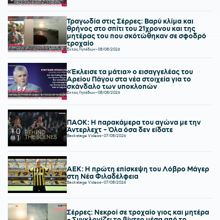
Τραγωδία στις Σέρρες: Βαρύ κλίμα και
θρήνος στο σπίτι του 21χρονου και της
μητέρας του που σκότώθηκαν σε σφοδρό
τροχαίο
Εκτός Γηπέδων
-
08/08/2026
«Έκλεισε τα μάτια» ο εισαγγελέας του
Αρείου Πάγου στα νέα στοιχεία για το
σκάνδαλο των υποκλοπών
Εκτός Γηπέδων
-
08/08/2026
ΠΑΟΚ: Η παρακάμερα του αγώνα με την
Άντερλεχτ - Όλα όσα δεν είδατε
Backstage Videos
-
07/08/2026
ΑΕΚ: Η πρώτη επίσκεψη του Λόβρο Μάγερ
στη Νέα Φιλαδέλφεια
Backstage Videos
-
07/08/2026
Σέρρες: Νεκροί σε τροχαίο γιος και μητέρα
- Συγκλονίζει το βίντεο μέσα από το