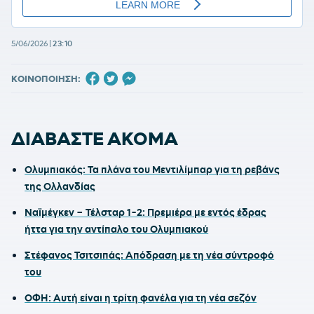
5/06/2026
|
23:10
ΚΟΙΝΟΠΟΙΗΣΗ:
ΔΙΑΒΑΣΤΕ ΑΚΟΜΑ
Ολυμπιακός: Τα πλάνα του Μεντιλίμπαρ για τη ρεβάνς
της Ολλανδίας
Ναϊμέγκεν – Τέλσταρ 1-2: Πρεμιέρα με εντός έδρας
ήττα για την αντίπαλο του Ολυμπιακού
Στέφανος Τσιτσιπάς: Απόδραση με τη νέα σύντροφό
του
ΟΦΗ: Αυτή είναι η τρίτη φανέλα για τη νέα σεζόν