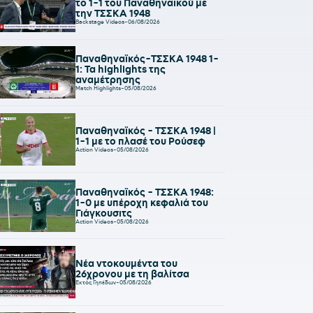
το 1-1 του Παναθηναϊκού με
την ΤΣΣΚΑ 1948
Backstage Videos
-
06/08/2026
Παναθηναϊκός-ΤΣΣΚΑ 1948 1-
1: Τα highlights της
αναμέτρησης
Match Highlights
-
05/08/2026
Παναθηναϊκός - ΤΣΣΚΑ 1948 |
1-1 με το πλασέ του Ρούσεφ
Action Videos
-
05/08/2026
Παναθηναϊκός - ΤΣΣΚΑ 1948:
1-0 με υπέροχη κεφαλιά του
Γιάγκουσιτς
Action Videos
-
05/08/2026
Νέα ντοκουμέντα του
26χρονου με τη βαλίτσα
Εκτός Γηπέδων
-
05/08/2026