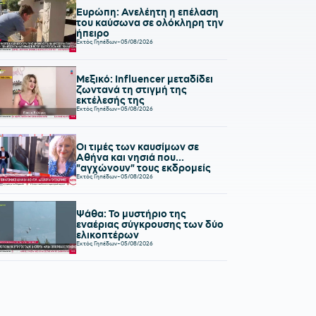
Ευρώπη: Ανελέητη η επέλαση
του καύσωνα σε ολόκληρη την
ήπειρο
Εκτός Γηπέδων
-
05/08/2026
Μεξικό: Influencer μεταδίδει
ζωντανά τη στιγμή της
εκτέλεσής της
Εκτός Γηπέδων
-
05/08/2026
Οι τιμές των καυσίμων σε
Αθήνα και νησιά που...
"αγχώνουν" τους εκδρομείς
Εκτός Γηπέδων
-
05/08/2026
Ψάθα: Το μυστήριο της
εναέριας σύγκρουσης των δύο
ελικοπτέρων
Εκτός Γηπέδων
-
05/08/2026