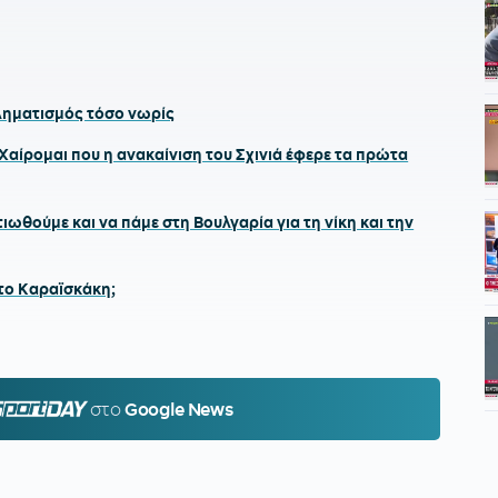
ληματισμός τόσο νωρίς
αίρομαι που η ανακαίνιση του Σχινιά έφερε τα πρώτα
ωθούμε και να πάμε στη Βουλγαρία για τη νίκη και την
στο Καραϊσκάκη;
PORTDAY.GR
στο
Google News