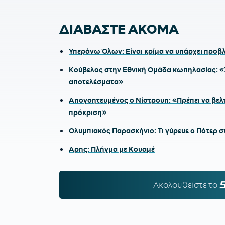
ΔΙΑΒΑΣΤΕ ΑΚΟΜΑ
Υπεράνω Όλων: Είναι κρίμα να υπάρχει προβ
Κούβελος στην Εθνική Ομάδα κωπηλασίας: «Χ
αποτελέσματα»
Απογοητευμένος ο Νίστρουπ: «Πρέπει να βελτι
πρόκριση»
Ολυμπιακός Παρασκήνιο: Τι γύρευε ο Πότερ 
Αρης: Πλήγμα με Κουαμέ
Ακολουθείστε τo
S