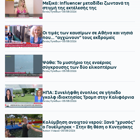
Μεξικό: Influencer μεταδίδει ζωντανά τη
στιγμή της εκτέλεσής της
Εκτός Γηπέδων
-
05/08/2026
Οι τιμές των καυσίμων σε Αθήνα και νησιά
που... "αγχώνουν" τους εκδρομείς
Εκτός Γηπέδων
-
05/08/2026
Ψάθα: Το μυστήριο της εναέριας
σύγκρουσης των δύο ελικοπτέρων
Εκτός Γηπέδων
-
05/08/2026
ΗΠΑ: Συνελήφθη ένοπλος σε γήπεδο
γκολφ ιδιοκτησίας Τραμπ στην Καλιφόρνια
Εκτός Γηπέδων
-
05/08/2026
Κολύμβηση ανοιχτού νερού: Ξανά "χρυσός"
ο Γουέλμπρεκ - Στην 8η θέση ο Κυνηγάκης
Action Videos
-
05/08/2026