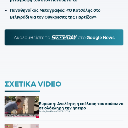
Παναθηναϊκός Μεταγραφές: «Ο Κοτσόλης στο
Βελιγράδι για τον Ούγκρεσιτς της Παρτίζαν»
Ακολουθείστε τo
SPORTDAY.GR
στο
Google News
ΣΧΕΤΙΚΑ VIDEO
Ευρώπη: Ανελέητη η επέλαση του καύσωνα
σε ολόκληρη την ήπειρο
Εκτός Γηπέδων
-
05/08/2026