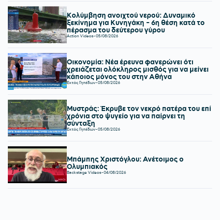
Κολύμβηση ανοιχτού νερού: Δυναμικό
ξεκίνημα για Κυνηγάκη - 6η θέση κατά το
πέρασμα του δεύτερου γύρου
Action Videos
-
05/08/2026
Οικονομία: Νέα έρευνα φανερώνει ότι
χρειάζεται ολόκληρος μισθός για να μείνει
κάποιος μόνος του στην Αθήνα
Εκτός Γηπέδων
-
05/08/2026
Μυστράς: Έκρυβε τον νεκρό πατέρα του επί
χρόνια στο ψυγείο για να παίρνει τη
σύνταξη
Εκτός Γηπέδων
-
05/08/2026
Μπάμπης Χριστόγλου: Ανέτοιμος ο
Ολυμπιακός
Backstage Videos
-
04/08/2026