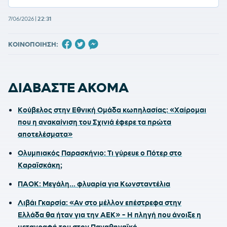
7/06/2026
|
22:31
ΚΟΙΝΟΠΟΙΗΣΗ:
ΔΙΑΒΑΣΤΕ ΑΚΟΜΑ
Κούβελος στην Εθνική Ομάδα κωπηλασίας: «Χαίρομαι
που η ανακαίνιση του Σχινιά έφερε τα πρώτα
αποτελέσματα»
Ολυμπιακός Παρασκήνιο: Τι γύρευε ο Πότερ στο
Καραϊσκάκη;
ΠΑΟΚ: Μεγάλη... φλυαρία για Κωνσταντέλια
Λιβάι Γκαρσία: «Αν στο μέλλον επέστρεφα στην
Ελλάδα θα ήταν για την ΑΕΚ» - Η πληγή που άνοιξε η
μεταγραφή του στον Παναθηναϊκό