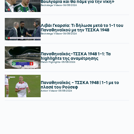
Βουλγαρία και θα πάμε για την νίκη»
Backstage Videos
-
06/08/2026
Λιβάι Γκαρσία: Τι δήλωσε μετά το 1-1 του
Παναθηναϊκού με την ΤΣΣΚΑ 1948
Backstage Videos
-
06/08/2026
Παναθηναϊκός-ΤΣΣΚΑ 1948 1-1: Τα
highlights της αναμέτρησης
Match Highlights
-
05/08/2026
Παναθηναϊκός - ΤΣΣΚΑ 1948 | 1-1 με το
πλασέ του Ρούσεφ
Action Videos
-
05/08/2026