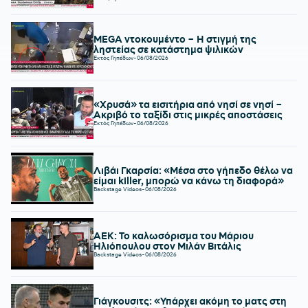
MEGA ντοκουμέντο – Η στιγμή της
ληστείας σε κατάστημα ψιλικών
Εκτός Γηπέδων
-
06/08/2026
«Χρυσά» τα εισιτήρια από νησί σε νησί –
Ακριβό το ταξίδι στις μικρές αποστάσεις
Εκτός Γηπέδων
-
06/08/2026
Λιβάι Γκαρσία: «Μέσα στο γήπεδο θέλω να
είμαι killer, μπορώ να κάνω τη διαφορά»
Backstage Videos
-
06/08/2026
ΑΕΚ: Το καλωσόρισμα του Μάριου
Ηλιόπουλου στον Μιλάν Βιτάλις
Backstage Videos
-
06/08/2026
Γιάγκουσιτς: «Υπάρχει ακόμη το ματς στη