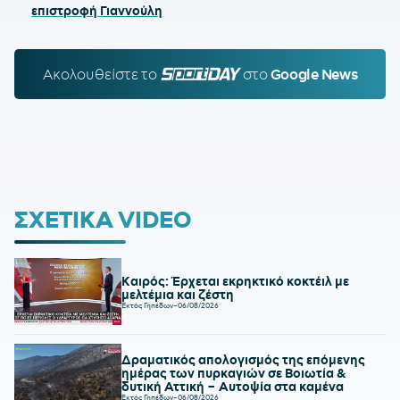
επιστροφή Γιαννούλη
Ακολουθείστε τo
SPORTDAY.GR
στο
Google News
ΣΧΕΤΙΚΑ VIDEO
Καιρός: Έρχεται εκρηκτικό κοκτέιλ με
μελτέμια και ζέστη
Εκτός Γηπέδων
-
06/08/2026
Δραματικός απολογισμός της επόμενης
ημέρας των πυρκαγιών σε Βοιωτία &
δυτική Αττική – Αυτοψία στα καμένα
Εκτός Γηπέδων
-
06/08/2026