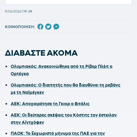
8/06/2026
|
19:34
ΚΟΙΝΟΠΟΙΗΣΗ:
ΔΙΑΒΑΣΤΕ ΑΚΟΜΑ
Ολυμπιακός: Ανακοινώθηκε από τη Ρίβερ Πλέιτ ο
Ορτέγκα
Ολυμπιακός: Ο διαιτητής που θα διευθύνει τη ρεβάνς
με τη Ναϊμέγκεν
ΑΕΚ: Αποχαιρέτησε τη Γκιορ ο Βιτάλις
ΑΕΚ: Οι δεύτερες σκέψεις του Κόστιτς τον έστειλαν
στην Αϊντχόφεν
ΠΑΟΚ: Το ξεχωριστό μήνυμα της ΠΑΕ για την