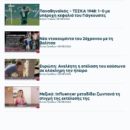
Παναθηναϊκός - ΤΣΣΚΑ 1948: 1-0 με
υπέροχη κεφαλιά του Γιάγκουσιτς
Action Videos
-
05/08/2026
Νέα ντοκουμέντα του 26χρονου με τη
βαλίτσα
Εκτός Γηπέδων
-
05/08/2026
Ευρώπη: Ανελέητη η επέλαση του καύσωνα
σε ολόκληρη την ήπειρο
Εκτός Γηπέδων
-
05/08/2026
Μεξικό: Influencer μεταδίδει ζωντανά τη
στιγμή της εκτέλεσής της
Εκτός Γηπέδων
-
05/08/2026