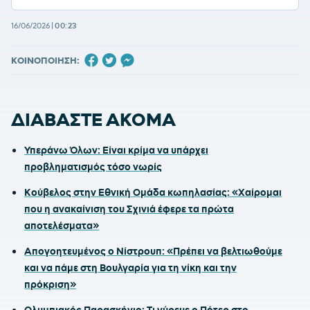
16/06/2026
|
00:23
ΚΟΙΝΟΠΟΙΗΣΗ:
ΔΙΑΒΑΣΤΕ ΑΚΟΜΑ
Υπεράνω Όλων: Είναι κρίμα να υπάρχει
προβληματισμός τόσο νωρίς
Κούβελος στην Εθνική Ομάδα κωπηλασίας: «Χαίρομαι
που η ανακαίνιση του Σχινιά έφερε τα πρώτα
αποτελέσματα»
Απογοητευμένος ο Νίστρουπ: «Πρέπει να βελτιωθούμε
και να πάμε στη Βουλγαρία για τη νίκη και την
πρόκριση»
Ολυμπιακός Παρασκήνιο: Τι γύρευε ο Πότερ στο