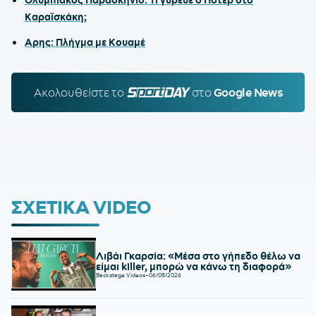
Καραϊσκάκη;
Αρης: Πλήγμα με Κουαμέ
Ακολουθείστε τo
SPORTDAY.GR
στο
Google News
ΣΧΕΤΙΚΑ VIDEO
Λιβάι Γκαρσία: «Μέσα στο γήπεδο θέλω να
είμαι killer, μπορώ να κάνω τη διαφορά»
Backstage Videos
-
06/08/2026