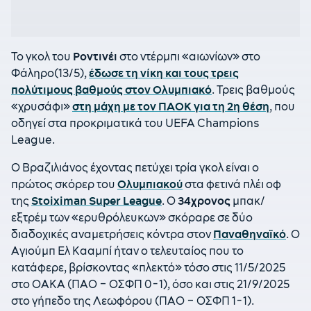
Το γκολ του
Ροντινέι
στο ντέρμπι «αιωνίων» στο
Φάληρο(13/5),
έδωσε τη νίκη και τους τρεις
πολύτιμους βαθμούς στον Ολυμπιακό
. Τρεις βαθμούς
«χρυσάφι»
στη μάχη με τον ΠΑΟΚ για τη 2η θέση
, που
οδηγεί στα προκριματικά του UEFA Champions
League.
Ο Βραζιλιάνος έχοντας πετύχει τρία γκολ είναι ο
πρώτος σκόρερ του
Ολυμπιακού
στα φετινά πλέι οφ
της
Stoiximan Super League
. Ο
34χρονος
μπακ/
εξτρέμ των «ερυθρόλευκων» σκόραρε σε δύο
διαδοχικές αναμετρήσεις κόντρα στον
Παναθηναϊκό
. Ο
Αγιούμπ Ελ Κααμπί ήταν ο τελευταίος που το
κατάφερε, βρίσκοντας «πλεκτό» τόσο στις 11/5/2025
στο ΟΑΚΑ (ΠΑΟ – ΟΣΦΠ 0-1), όσο και στις 21/9/2025
στο γήπεδο της Λεωφόρου (ΠΑΟ – ΟΣΦΠ 1-1).