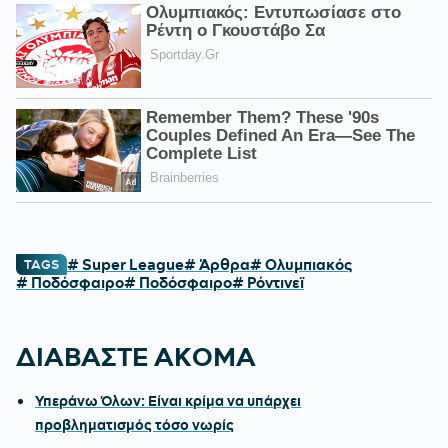
# Super League
# Άρθρα
# Ολυμπιακός
TAGS
# Ποδόσφαιρο
# Ποδόσφαιρο
# Ρόντινεϊ
ΔΙΑΒΑΣΤΕ ΑΚΟΜΑ
Υπεράνω Όλων: Είναι κρίμα να υπάρχει
προβληματισμός τόσο νωρίς