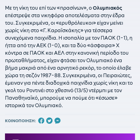
Με τη νίκη του επί των «πρασίνων», ο
Ολυμπιακός
επέστρεψε στα νικηφόρα αποτελέσματα στην έδρα
του. Συγκεκριμένα, οι «ερυθρόλευκοι» είχαν μείνει
χωρίς νίκη στο «Γ. Καραϊσκάκης» για τέσσερα
συνεχόμενα παιχνίδια. Η ισοπαλία με τον ΠΑΟΚ (1-1), η
ήττα από την ΑΕΚ (1-0), και τα δύο «άσφαιρα» Χ
κόντρα σε ΠΑΟΚ και ΑΕΛ στην κανονική περίοδο του
πρωταθλήματος, είχαν φτάσει τον Ολυμπιακό ένα
βήμα μακριά από ένα αρνητικό ρεκόρ, το οποίο έλαβε
χώρα τη σεζόν 1987-88. Συγκεκριμένα, οι Πειραιώτες,
έμειναν για πέντε διαδοχικά παιχνίδια χωρίς νίκη και το
γκολ του Ροντινέι στο χθεσινό (13/5) ντέρμπι με τον
Παναθηναϊκό, μπορούμε να πούμε ότι «έσωσε»
ιστορικά τον Ολυμπιακό.
ΚΟΙΝΟΠΟΙΗΣΗ: