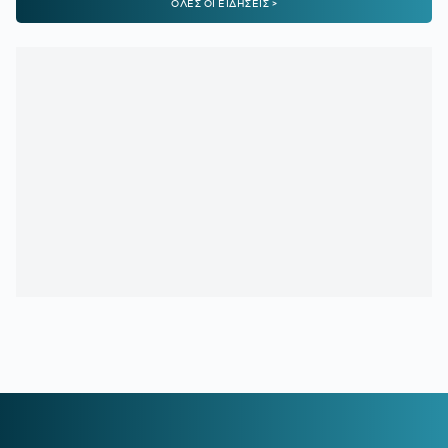
ΟΛΕΣ ΟΙ ΕΙΔΗΣΕΙΣ >
08:30
ΠΑΝΑΘΗΝΑΪΚΟΣ:
Όλοι δίκιο έχουν, αλλά πού θα το
βρουν;
08:02
ΑΘΛΗΤΙΚΕΣ ΜΕΤΑΔΟΣΕΙΣ:
Πού θα δείτε το ΠΑΟΚ -
Άντερλεχτ
00:25
ΠΑΝΑΘΗΝΑΪΚΟΣ:
Δείξε μου τα χαφ σου, να σου πω τι
ομάδα έχεις
00:15
ΓΙΑΓΚΟΥΣΙΤΣ:
«Υπάρχει ακόμη το ματς στη Βουλγαρία
και θα πάμε για την νίκη»
00:12
ΛΙΒΑΙ ΓΚΑΡΣΙΑ:
Τι δήλωσε μετά το 1-1 του Παναθηναϊκού
με την ΤΣΣΚΑ 1948
23:53
ΑΠΟΓΟΗΤΕΥΜΕΝΟΣ Ο ΝΙΣΤΡΟΥΠ:
«Πρέπει να
βελτιωθούμε και να πάμε στη Βουλγαρία για τη νίκη και την
πρόκριση»
23:43
ΠΑΝΑΘΗΝΑΪΚΟΣ-ΤΣΣΚΑ 1948 1-1:
Τα highlights της
αναμέτρησης
23:42
ΠΑΝΑΘΗΝΑΪΚΟΣ:
Η μέρα και η ώρα της ρεβάνς με την