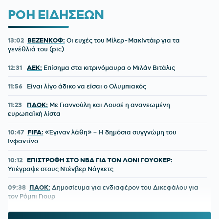
ΡΟΗ ΕΙΔΗΣΕΩΝ
13:02
ΒΕΖΕΝΚΟΦ:
Οι ευχές του Μίλερ-ΜακΙντάιρ για τα
γενέθλιά του (pic)
12:31
ΑΕΚ:
Επίσημα στα κιτρινόμαυρα ο Μιλάν Βιτάλις
11:56
Είναι λίγο άδικο να είσαι ο Ολυμπιακός
11:23
ΠΑΟΚ:
Με Γιαννούλη και Λουσέ η ανανεωμένη
ευρωπαϊκή λίστα
10:47
FIFA:
«Έγιναν λάθη» – Η δημόσια συγγνώμη του
Ινφαντίνο
10:12
ΕΠΙΣΤΡΟΦΗ ΣΤΟ NBA ΓΙΑ ΤΟΝ ΛΟΝΙ ΓΟΥΟΚΕΡ:
Υπέγραψε στους Ντένβερ Νάγκετς
09:38
ΠΑΟΚ:
Δημοσίευμα για ενδιαφέρον του Δικεφάλου για
τον Ρόμπι Γιουρ
09:02
EUROLEAGUE:
«Ο Ολυμπιακός κοιτάζει τον Μποθ Γκαχ»