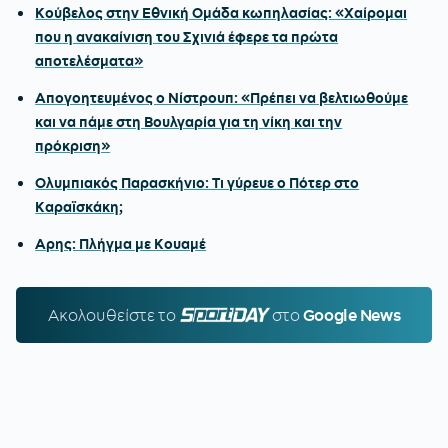
Κούβελος στην Εθνική Ομάδα κωπηλασίας: «Χαίρομαι
που η ανακαίνιση του Σχινιά έφερε τα πρώτα
αποτελέσματα»
Απογοητευμένος ο Νίστρουπ: «Πρέπει να βελτιωθούμε
και να πάμε στη Βουλγαρία για τη νίκη και την
πρόκριση»
Ολυμπιακός Παρασκήνιο: Τι γύρευε ο Πότερ στο
Καραϊσκάκη;
Αρης: Πλήγμα με Κουαμέ
Ακολουθείστε τo
SPORTDAY.GR
στο
Google News