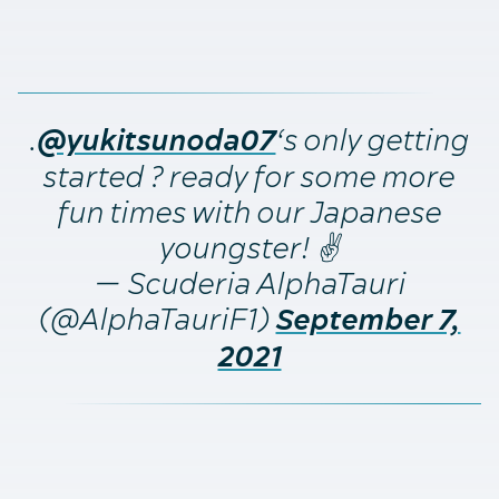
.
‘s only getting
@yukitsunoda07
started ? ready for some more
fun times with our Japanese
youngster! ✌️
— Scuderia AlphaTauri
(@AlphaTauriF1)
September 7,
2021