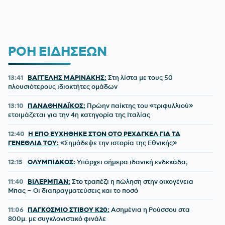
ΡΟΗ ΕΙΔΗΣΕΩΝ
13:41
ΒΑΓΓΕΛΗΣ ΜΑΡΙΝΑΚΗΣ:
Στη λίστα με τους 50
πλουσιότερους ιδιοκτήτες ομάδων
13:10
ΠΑΝΑΘΗΝΑΪΚΟΣ:
Πρώην παίκτης του «τριφυλλιού»
ετοιμάζεται για την 4η κατηγορία της Ιταλίας
12:40
Η ΕΠΟ ΕΥΧΗΘΗΚΕ ΣΤΟΝ ΟΤΟ ΡΕΧΑΓΚΕΛ ΓΙΑ ΤΑ
ΓΕΝΕΘΛΙΑ ΤΟΥ:
«Σημάδεψε την ιστορία της Εθνικής»
12:15
ΟΛΥΜΠΙΑΚΟΣ:
Υπάρχει σήμερα ιδανική ενδεκάδα;
11:40
ΒΙΛΕΡΜΠΑΝ:
Στο τραπέζι η πώληση στην οικογένεια
Μπας – Οι διαπραγματεύσεις και το ποσό
11:06
ΠΑΓΚΟΣΜΙΟ ΣΤΙΒΟΥ Κ20:
Ασημένια η Ρούσσου στα
800μ. με συγκλονιστικό φινάλε