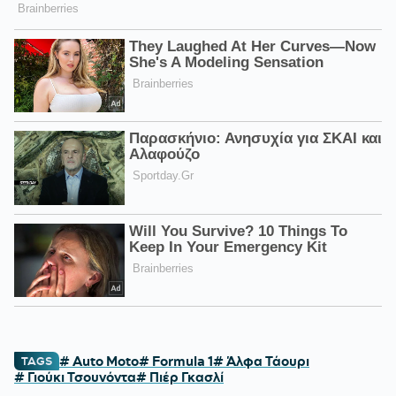
# Auto Moto
# Formula 1
# Άλφα Τάουρι
TAGS
# Γιούκι Τσουνόντα
# Πιέρ Γκασλί