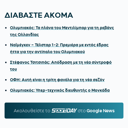
ΔΙΑΒΑΣΤΕ ΑΚΟΜΑ
Ολυμπιακός: Τα πλάνα του Μεντιλίμπαρ για τη ρεβάνς
της Ολλανδίας
Ναϊμέγκεν – Τέλσταρ 1-2: Πρεμιέρα με εντός έδρας
ήττα για την αντίπαλο του Ολυμπιακού
Στέφανος Τσιτσιπάς: Απόδραση με τη νέα σύντροφό
του
ΟΦΗ: Αυτή είναι η τρίτη φανέλα για τη νέα σεζόν
Ολυμπιακός: Υπερ-τεχνικός διευθυντής ο Μονκάδα
Ακολουθείστε τo
SPORTDAY.GR
στο
Google News