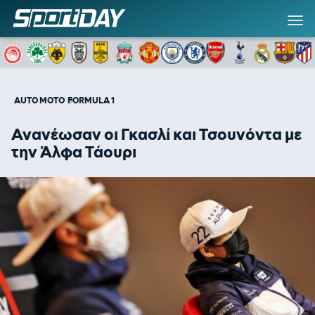
AUTO MOTO
FORMULA 1
Ανανέωσαν οι Γκασλί και Τσουνόντα με
την Άλφα Τάουρι