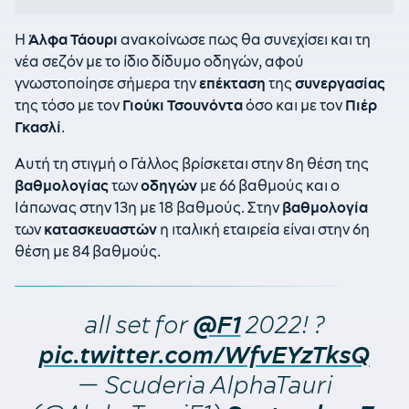
Η
Άλφα
Τάουρι
ανακοίνωσε πως θα συνεχίσει και τη
νέα σεζόν με το ίδιο δίδυμο οδηγών, αφού
γνωστοποίησε σήμερα την
επέκταση
της
συνεργασίας
της τόσο με τον
Γιούκι
Τσουνόντα
όσο και με τον
Πιέρ
Γκασλί
.
Αυτή τη στιγμή ο Γάλλος βρίσκεται στην 8η θέση της
βαθμολογίας
των
οδηγών
με 66 βαθμούς και ο
Ιάπωνας στην 13η με 18 βαθμούς. Στην
βαθμολογία
των
κατασκευαστών
η ιταλική εταιρεία είναι στην 6η
θέση με 84 βαθμούς.
all set for
2022! ?
@F1
pic.twitter.com/WfvEYzTksQ
— Scuderia AlphaTauri